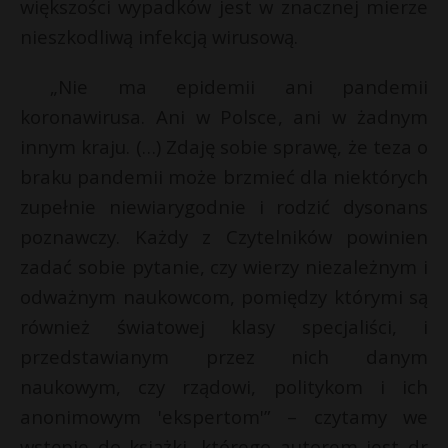
większości wypadków jest w znacznej mierze
nieszkodliwą infekcją wirusową.
„Nie ma epidemii ani pandemii
koronawirusa. Ani w Polsce, ani w żadnym
innym kraju. (…) Zdaję sobie sprawę, że teza o
braku pandemii może brzmieć dla niektórych
zupełnie niewiarygodnie i rodzić dysonans
poznawczy. Każdy z Czytelników powinien
zadać sobie pytanie, czy wierzy niezależnym i
odważnym naukowcom, pomiędzy którymi są
również światowej klasy specjaliści, i
przedstawianym przez nich danym
naukowym, czy rządowi, politykom i ich
anonimowym 'ekspertom'” – czytamy we
wstępie do książki, którego autorem jest dr