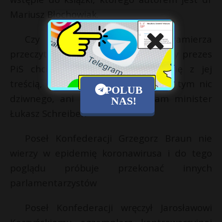
Mariusz Błochowiak.
Czy Jarosław Kaczyński zamierza
przeczytać książkę? – Nie sądzę, żeby prezes
PiS chciał wnikliwie zapoznawał się z jej
treścią, tylko ją przejrzał. Nie ma w tym nic
POLUB
dziwnego, ani złego – mówi nam minister
NAS!
Łukasz Schreiber.
Poseł Konfederacji Grzegorz Braun nie
wierzy w epidemię koronawirusa i do tego
poglądu próbuje przekonać innych
parlamentarzystów
Poseł Konfederacji wręczył Jarosławowi