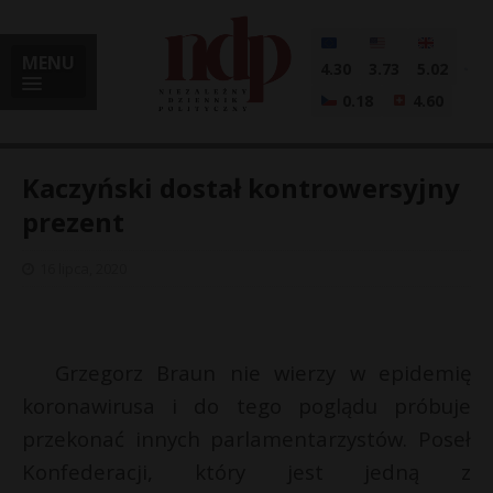
MENU
4.30
3.73
5.02
0.18
4.60
Kaczyński dostał kontrowersyjny
prezent
i
16 lipca, 2020
l
Grzegorz Braun nie wierzy w epidemię
koronawirusa i do tego poglądu próbuje
przekonać innych parlamentarzystów. Poseł
Konfederacji, który jest jedną z