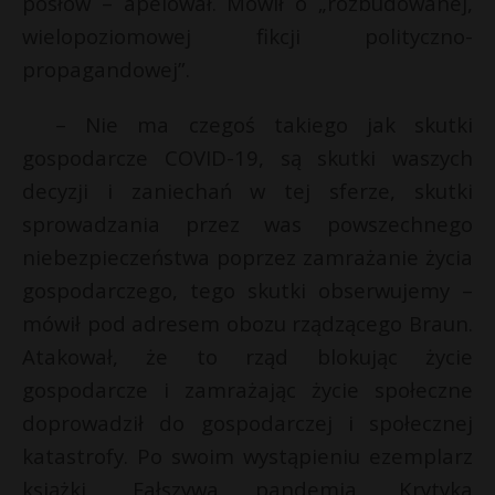
posłów – apelował. Mówił o „rozbudowanej,
P
wielopoziomowej fikcji polityczno-
propagandowej”.
– Nie ma czegoś takiego jak skutki
E
gospodarcze COVID-19, są skutki waszych
decyzji i zaniechań w tej sferze, skutki
i
sprowadzania przez was powszechnego
l
niebezpieczeństwa poprzez zamrażanie życia
gospodarczego, tego skutki obserwujemy –
mówił pod adresem obozu rządzącego Braun.
Atakował, że to rząd blokując życie
gospodarcze i zamrażając życie społeczne
s
s
doprowadził do gospodarczej i społecznej
katastrofy. Po swoim wystąpieniu ezemplarz
książki „Fałszywa pandemia. Krytyka