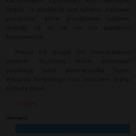
Kaczyńskiemu egzemplarz kontrowersyjnej
książki. To publikacja pod tytułem „Fałszywa
pandemia”, która przedstawia rzekome
dowody na to, że nie ma pandemii
koronawirusa
Prezes PiS przyjął ten nieoczekiwany
prezent. Wcześniej Braun obdarował
publikacją także wicemarszałka Sejmu
Ryszarda Terleckiego oraz marszałek Sejmu
Elżbietę Witek
FAKT.PL
Udostępnij:
X