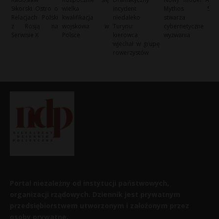
Sikorski Ostro o
wielka
incydent
Mythos 5
Relacjach Polski
kwalifikacja
niedaleko
stwarza
z Rosją na
wojskowa w
Turynu:
cybernetyczne
Serwisie X
Polsce
kierowca
wyzwania
wjechał w grupę
rowerzystów
Portal niezależny od instytucji państwowych,
organizacji rządowych. Dziennik jest prywatnym
przedsiębiorstwem utworzonym i założonym przez
osoby prywatne.