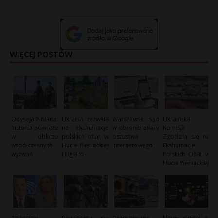
WIĘCEJ POSTÓW
Odyseja Nolana:
Ukraina zezwala
Warszawski sąd
Ukraińska
historia powrotu
na ekshumacje
w obronie ofiary
Komisja
w obliczu
polskich ofiar w
oszustwa
Zgodziła się na
współczesnych
Hucie Pieniackiej
internetowego
Ekshumacje
wyzwań
i Ugłach
Polskich Ofiar w
Hucie Pieniackiej
Radosław
Rozpocznie się
Dramatyczny
Nowy model AI