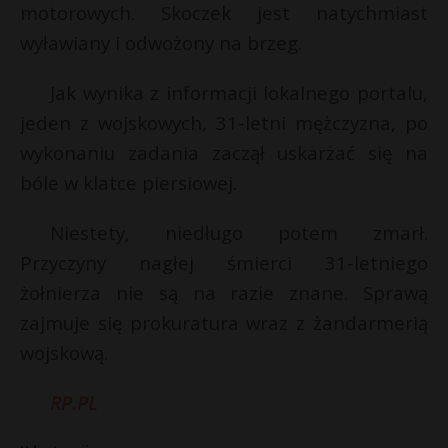
motorowych. Skoczek jest natychmiast
P
wyławiany i odwożony na brzeg.
Jak wynika z informacji lokalnego portalu,
jeden z wojskowych, 31-letni mężczyzna, po
E
wykonaniu zadania zaczął uskarżać się na
bóle w klatce piersiowej.
i
l
Niestety, niedługo potem zmarł.
Przyczyny nagłej śmierci 31-letniego
żołnierza nie są na razie znane. Sprawą
zajmuje się prokuratura wraz z żandarmerią
r
wojskową.
RP.PL