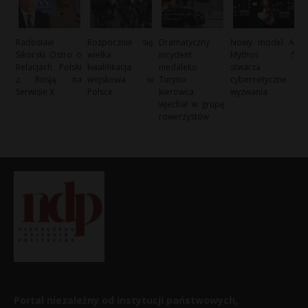
Radosław
Rozpocznie się
Dramatyczny
Nowy model AI
Sikorski Ostro o
wielka
incydent
Mythos 5
Relacjach Polski
kwalifikacja
niedaleko
stwarza
z Rosją na
wojskowa w
Turynu:
cybernetyczne
Serwisie X
Polsce
kierowca
wyzwania
wjechał w grupę
rowerzystów
Portal niezależny od instytucji państwowych,