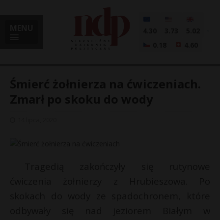
MENU
4.30
3.73
5.02
0.18
4.60
Śmierć żołnierza na ćwiczeniach.
Zmarł po skoku do wody
i
14 lipca, 2020
l
Tragedią zakończyły się rutynowe
ćwiczenia żołnierzy z Hrubieszowa. Po
skokach do wody ze spadochronem, które
odbywały się nad jeziorem Białym w