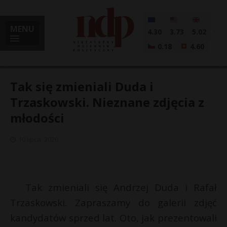
MENU
4.30
3.73
5.02
0.18
4.60
Tak się zmieniali Duda i
Trzaskowski. Nieznane zdjęcia z
młodości
i
10 lipca, 2020
l
Tak zmieniali się Andrzej Duda i Rafał
Trzaskowski. Zapraszamy do galerii zdjęć
kandydatów sprzed lat. Oto, jak prezentowali