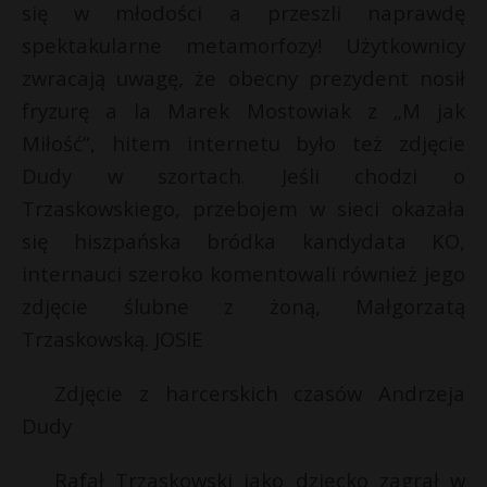
się w młodości a przeszli naprawdę
spektakularne metamorfozy! Użytkownicy
zwracają uwagę, że obecny prezydent nosił
fryzurę a la Marek Mostowiak z „M jak
Miłość”, hitem internetu było też zdjęcie
Dudy w szortach. Jeśli chodzi o
Trzaskowskiego, przebojem w sieci okazała
się hiszpańska bródka kandydata KO,
internauci szeroko komentowali również jego
zdjęcie ślubne z żoną, Małgorzatą
Trzaskowską. JOSIE
Zdjęcie z harcerskich czasów Andrzeja
Dudy
Rafał Trzaskowski jako dziecko zagrał w