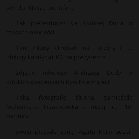
serialu „Nasze podwórko”
P
Tak prezentował się Andrzej Duda w
czasach młodości
E
Ten młody chłopak na fotografii to
obecny kandydat KO na prezydenta
i
l
Zdjęcie młodego Andrzeja Dudy w
krótkich spodenkach było hitem sieci
Taką fotografię ślubną zamieściła
r
Małgorzata Trzaskowska z okazji ich 18.
*
rocznicy
Swoją przyszłą żonę, Agatę Kornhauser,