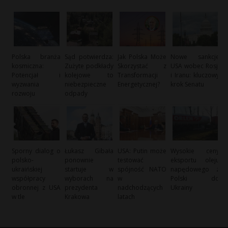
Polska branża
Sąd potwierdza:
Jak Polska Może
Nowe sankcje
kosmiczna:
Zużyte podkłady
Skorzystać z
USA wobec Rosji
Potencjał i
kolejowe to
Transformacji
i Iranu: kluczowy
wyzwania
niebezpieczne
Energetycznej?
krok Senatu
rozwoju
odpady
Sporny dialog o
Łukasz Gibała
USA: Putin może
Wysokie ceny
polsko-
ponownie
testować
eksportu oleju
ukraińskiej
startuje w
spójność NATO
napędowego z
współpracy
wyborach na
w
Polski do
obronnej z USA
prezydenta
nadchodzących
Ukrainy
w tle
Krakowa
latach