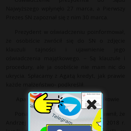
Najwyższego wpłynęło 27 marca, a Pierwszy
Prezes SN zapoznał się z nim 30 marca.
Prezydent w oświadczeniu poinformował,
że osobiście zwrócił się do SN o zdjęcie
klauzuli tajności i ujawnienie jego
oświadczenia majątkowego. – Są klauzule i
procedury, ale ja osobiście nie mam nic do
ukrycia. Spłacamy z Agatą kredyt, jak prawie
każde małżeństwo- podkreślił.
Apartament Andrzeja Dudy w Krakowie
Ponad dwa miesiące temu Fakt ujawnił, że
Andrzej Duda i jego żona w grudniu 2018 r.