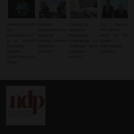
Nowe obowiązki
Finlandia i
Tajemnicze
Czy Mateusz
dla
bezpieczeństwo:
zniknięcie
Morawiecki
przedsiębiorcó
wsparcie
Eugeniusza
wróci do PiS?
w w ramach
Ukrainy a własne
Kotwickiego: Co
Wyniki
Krajowego
priorytety
wydarzyło się w
najnowszego
Systemu
obronne
paryskim
sondażu
Cyberbezpiecze
metrze?
ństwa