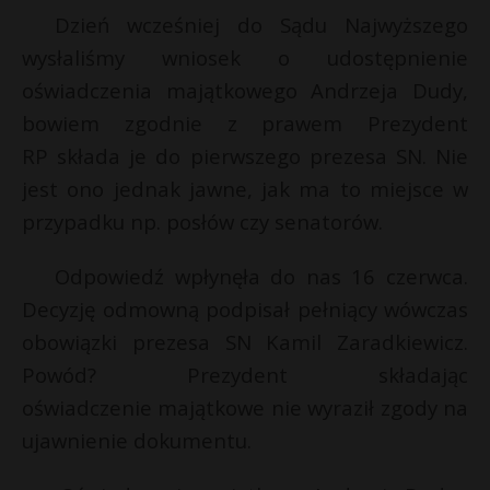
Dzień wcześniej do Sądu Najwyższego
P
wysłaliśmy wniosek o udostępnienie
oświadczenia majątkowego Andrzeja Dudy,
bowiem zgodnie z prawem Prezydent
E
E
RP składa je do pierwszego prezesa SN. Nie
jest ono jednak jawne, jak ma to miejsce w
i
i
l
przypadku np. posłów czy senatorów.
l
*
Odpowiedź wpłynęła do nas 16 czerwca.
Decyzję odmowną podpisał pełniący wówczas
obowiązki prezesa SN Kamil Zaradkiewicz.
Powód? Prezydent składając
oświadczenie majątkowe nie wyraził zgody na
ujawnienie dokumentu.