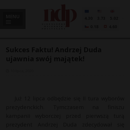
MENU
4.30
3.73
5.02
0.18
4.60
Sukces Faktu! Andrzej Duda
ujawnia swój majątek!
i
10 lipca, 2020
l
Już 12 lipca odbędzie się II tura wyborów
prezydenckich. Tymczasem na finiszu
kampanii wyborczej przed pierwszą turą
prezydent Andrzej Duda zdecydował się