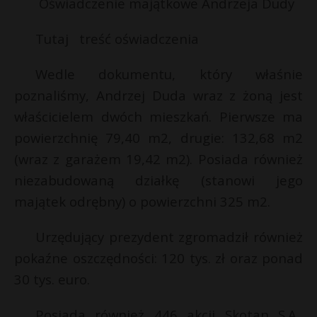
Oświadczenie majątkowe Andrzeja Dudy
t
r
Tutaj treść oświadczenia
s
Wedle dokumentu, który właśnie
s
poznaliśmy, Andrzej Duda wraz z żoną jest
właścicielem dwóch mieszkań. Pierwsze ma
powierzchnię 79,40 m2, drugie: 132,68 m2
(wraz z garażem 19,42 m2). Posiada również
niezabudowaną działkę (stanowi jego
majątek odrębny) o powierzchni 325 m2.
Urzędujący prezydent zgromadził również
pokaźne oszczędności: 120 tys. zł oraz ponad
30 tys. euro.
Posiada również 446 akcji Skotan S.A.,