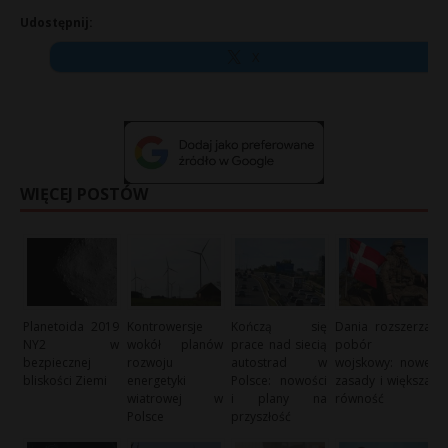
Udostępnij:
X
WIĘCEJ POSTÓW
Planetoida 2019
Kontrowersje
Kończą się
Dania rozszerza
NY2 w
wokół planów
prace nad siecią
pobór
bezpiecznej
rozwoju
autostrad w
wojskowy: nowe
bliskości Ziemi
energetyki
Polsce: nowości
zasady i większa
wiatrowej w
i plany na
równość
Polsce
przyszłość