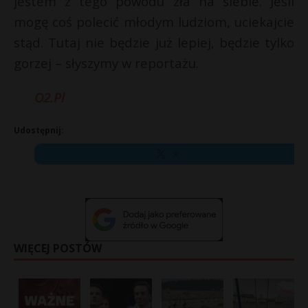
jestem z tego powodu zła na siebie. Jeśli
mogę coś polecić młodym ludziom, uciekajcie
stąd. Tutaj nie będzie już lepiej, będzie tylko
gorzej – słyszymy w reportażu.
O2.Pl
Udostępnij:
X
WIĘCEJ POSTÓW