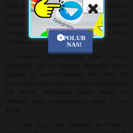
ludzi. Nazywają oni ich bowiem pedofilami,
ponieważ to z tym najczęściej łączą ich
środowisko. – To właśnie z tego powodu
zdecydowałem się wyjechać na dobre z Polski
POLUB
– mówi jeden z Polaków.
NAS!
Niezwykle dramatyczny apel można
wysłuchać już na samym początku filmu.
Pojawia się na nim kobieta, która kilka lat
temu wyjechała z Polski, jednak zdecydowała
się wrócić. Skierowała swoje słowa do
młodych osób mieszkających nadal w tym
kraju.
Cztery lata temu wróciłam do Polski i