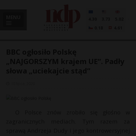
MENU
4.30
3.73
5.02
0.18
4.61
BBC ogłosiło Polskę
„NAJGORSZYM krajem UE”. Padły
słowa „uciekajcie stąd”
i
10 lipca, 2020
l
O Polsce znów zrobiło się głośno w
zagranicznych mediach. Tym razem za
sprawą Andrzeja Dudy i jego kontrowersyjnej