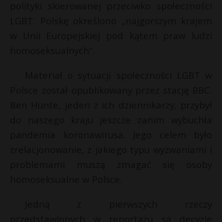
polityki skierowanej przeciwko społeczności
LGBT. Polskę określono „najgorszym krajem
w Unii Europejskiej pod kątem praw ludzi
homoseksualnych”.
Materiał o sytuacji społeczności LGBT w
Polsce został opublikowany przez stację BBC.
Ben Hunte, jeden z ich dziennikarzy, przybył
do naszego kraju jeszcze zanim wybuchła
pandemia koronawirusa. Jego celem było
zrelacjonowanie, z jakiego typu wyzwaniami i
problemami muszą zmagać się osoby
homoseksualne w Polsce.
Jedną z pierwszych rzeczy
t
przedstawionych w reportażu są decyzje