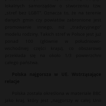
r
lokalnych samorządów o stworzeniu tzw.
P
„stref bez LGBT”. Oznacza to, że na terenie
danych gmin czy powiatów zabronione jest
promowanie innego, niż „tradycyjnego”
t
E
modelu rodziny. Takich stref w Polsce jest już
ponad 100 (głównie w południowo-
i
wschodniej części kraju), co obszarowo
l
przekłada się na około 1/3 powierzchni
całego państwa.
Polska najgorsza w UE. Wstrząsające
relacje
Polska została określona w materiale BBC
jako kraj, który jest „najgorszy w całej Unii