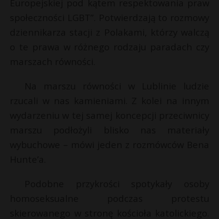
t
Europejskiej pod kątem respektowania praw
społeczności LGBT”. Potwierdzają to rozmowy
r
dziennikarza stacji z Polakami, którzy walczą
o te prawa w różnego rodzaju paradach czy
s
s
marszach równości.
Na marszu równości w Lublinie ludzie
rzucali w nas kamieniami. Z kolei na innym
wydarzeniu w tej samej koncepcji przeciwnicy
marszu podłożyli blisko nas materiały
wybuchowe – mówi jeden z rozmówców Bena
Hunte’a.
Podobne przykrości spotykały osoby
homoseksualne podczas protestu
skierowanego w stronę kościoła katolickiego.