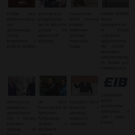
Polskie Sieci
Konfederacja
Zamieszanie
HANNA KRAMER:
Elektroenergetyc
przygotowuje
wokół budowy
Kryzys
zne
się do wyborów:
polskiej
demograficzny
wprowadzają
podział list
elektrowni
w Polsce:
okresy
wyborczych
jądrowej:
zagrożenie
przywołania z
kluczowy
negocjacje
egzystencjalne
powodu upałów
trwają
dla narodu i
imperatyw
natychmiastowy
ch działań pro-
natalistycznych
Zamieszanie
wokół
Wzmocniona
Jak Karol
Prezydent Karol
niedoborów
współpraca
Nawrocki Stał się
Nawrocki z
uzbrojenia w
wywiadowcza
Symbolem
aprobatą
USA i wojny z
USA i Ukrainy
Politycznego
większości
Iranem
poprawia
Spokoju w
obywateli
sytuację na
Burzliwych
froncie
Czasach