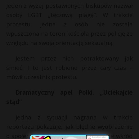
Jeden z wyżej postawionych biskupów nazwał
osoby LGBT „tęczową plagą”. W trakcie
protestu, jedna z osób nie została
wpuszczona na teren kościoła przez policję ze
względu na swoją orientację seksualną.
Jestem przez nich potraktowany jak
śmieć. I to jest robione przez cały czas –
mówił uczestnik protestu.
Dramatyczny apel Polki. „Uciekajcie
stąd”
Jedna z sytuacji nagrana w trakcie
reportażu pokazuje, jak błędne wyobrażenie
o społeczności LGBT jest zakorzenione wśród