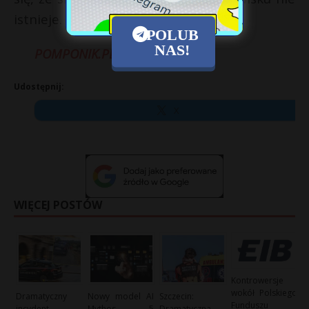
istnieje.
POLUB
NAS!
POMPONIK.PL
Udostępnij:
X
WIĘCEJ POSTÓW
Kontrowersje
wokół Polskiego
Dramatyczny
Nowy model AI
Szczecin:
Funduszu
incydent
Mythos 5
Dramatyczna