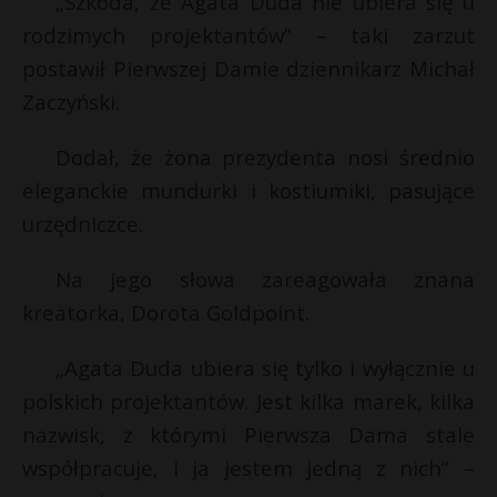
„Szkoda, że Agata Duda nie ubiera się u
rodzimych projektantów” – taki zarzut
postawił Pierwszej Damie dziennikarz Michał
Zaczyński.
Dodał, że żona prezydenta nosi średnio
eleganckie mundurki i kostiumiki, pasujące
urzędniczce.
Na jego słowa zareagowała znana
kreatorka, Dorota Goldpoint.
„Agata Duda ubiera się tylko i wyłącznie u
polskich projektantów. Jest kilka marek, kilka
nazwisk, z którymi Pierwsza Dama stale
współpracuje, i ja jestem jedną z nich” –