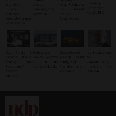
Inwestycji
niedaleko
stwarza
Akcja Ratunkowa
Obronnych:
Turynu:
cybernetyczne
na Terenie
Krytyka EBC
kierowca
wyzwania
Szkoły
wjechał w grupę
Podstawowej
rowerzystów
Czy Polska i
Bohaterska
Gospodarcze
Joe Biden zmaga
Ukraina Straciły
reakcja kierowcy
Ambicje Arabii
się z
Szansę na
autobusu na
Saudyjskiej:
zaawansowany
Pojednanie?
lotnisku w Lipsku
Transformacja i
m rakiem, mówi
Ekspert
Wyzwania
jego syn
Analizuje