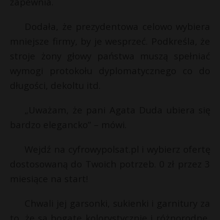
zapewnia.
P
Dodała, że prezydentowa celowo wybiera
mniejsze firmy, by je wesprzeć. Podkreśla, że
stroje żony głowy państwa muszą spełniać
E
wymogi protokołu dyplomatycznego co do
długości, dekoltu itd.
i
l
„Uważam, że pani Agata Duda ubiera się
t
bardzo elegancko” – mówi.
*
Wejdź na cyfrowypolsat.pl i wybierz ofertę
dostosowaną do Twoich potrzeb. 0 zł przez 3
miesiące na start!
t
Chwali jej garsonki, sukienki i garnitury za
to, że są bogate kolorystycznie i różnorodne,