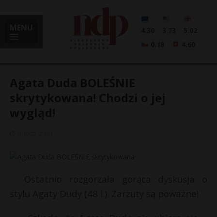
MENU
4.30
3.73
5.02
0.18
4.60
Agata Duda BOLEŚNIE
skrytykowana! Chodzi o jej
wygląd!
i
6 lipca, 2020
l
Ostatnio rozgorzała gorąca dyskusja o
stylu Agaty Dudy (48 l.). Zarzuty są poważne!