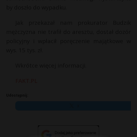
by doszło do wypadku.
P
Jak przekazał nam prokurator Budzik
mężczyzna nie trafił do aresztu, dostał dozór
policyjny i wpłacił poręczenie majątkowe w
E
wys. 15 tys. zł.
i
l
Wkrótce więcej informacji.
FAKT.PL
Udostępnij:
r
X
*