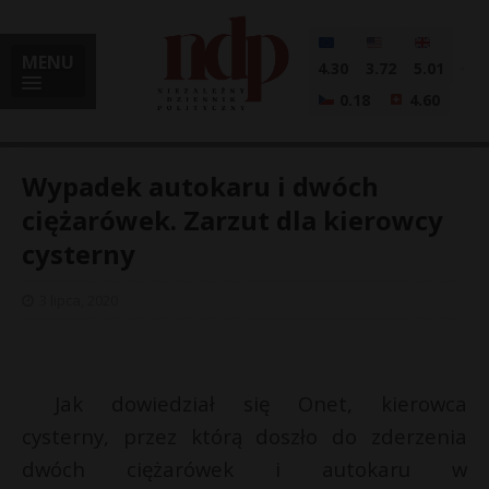
MENU
4.30
3.72
5.01
0.18
4.60
Wypadek autokaru i dwóch
ciężarówek. Zarzut dla kierowcy
cysterny
i
3 lipca, 2020
l
Jak dowiedział się Onet, kierowca
cysterny, przez którą doszło do zderzenia
dwóch ciężarówek i autokaru w