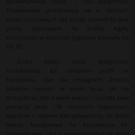
wyrównywanie szans” – tak Małgorzata
P
Trzaskowska przedstawia się w mediach
społecznościowych. Jak dotąd zamieściła dwa
posty, tymczasem na profilu Agaty
Kornhauser w ostatnim tygodniu pojawiło się
E
ich 35.
i
E
„Dzień dobry, cześć. Małgorzata
l
Trzaskowska. Już założyłam profil na
i
Facebooku, czas na Instagram! Zresztą
l
ostatnio nowości w moim życiu, jak się
domyślacie, jest o wiele więcej” – zaczęła swój
pierwszy post. „W ostatnich tygodniach
wspólnie z mężem zdecydowaliśmy, że Rafał
t
będzie kandydował na Prezydenta RP.
Uznałam więc, że i ja powinnam dać się Wam