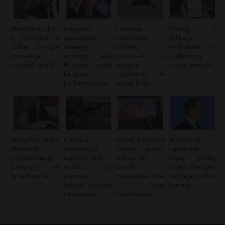
Międzynarodow
Prezydent
Poważne
Zmiany w
y porządek w
zapowiada
naruszenia
aplikacji
dobie Trumpa:
strategię
polskiej
mObywatel: Co
transakcje
rozwoju jako
przestrzeni –
użytkownicy
zamiast zasad?
kluczowy punkt
rosnące
muszą wiedzieć?
kampanii
zagrożenie ze
parlamentarnej
strony Rosji
Prezydent Karol
Rumunia
Korea Północna
Morawiecki
Nawrocki
wprowadza
testuje pocisk
zapowiada
podsumowuje
nadzwyczajne
balistyczny
nową partię:
pierwszy rok
środki, by
przed
Rozwój Plus jako
urzędowania
uratować
manewrami USA
nadzieja polskiej
reaktor jądrowy
i Korei
prawicy
Cernavoda
Południowej