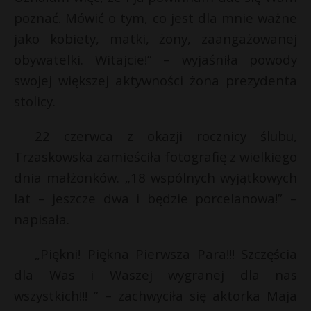
t
poznać. Mówić o tym, co jest dla mnie ważne
r
jako kobiety, matki, żony, zaangażowanej
obywatelki. Witajcie!” – wyjaśniła powody
s
swojej większej aktywności żona prezydenta
s
stolicy.
22 czerwca z okazji rocznicy ślubu,
Trzaskowska zamieściła fotografię z wielkiego
dnia małżonków. „18 wspólnych wyjątkowych
lat – jeszcze dwa i będzie porcelanowa!” –
napisała.
„Piękni! Piękna Pierwsza Para!!! Szczęścia
dla Was i Waszej wygranej dla nas
wszystkich!!! ” – zachwyciła się aktorka Maja