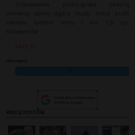
Trzaskowska prześcignęła obecną
pierwszą damę Agatę Dudę, która profil
założyła tydzień temu i ma 7,5 tys.
followersów
FAKT.PL
Udostępnij:
X
WIĘCEJ POSTÓW