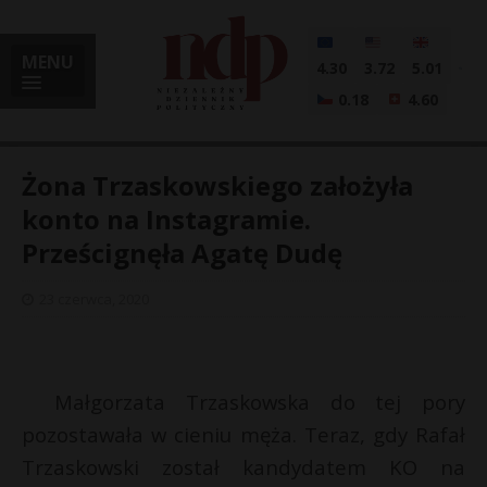
MENU
4.30
3.72
5.01
0.18
4.60
Żona Trzaskowskiego założyła
konto na Instagramie.
Prześcignęła Agatę Dudę
i
23 czerwca, 2020
l
Małgorzata Trzaskowska do tej pory
pozostawała w cieniu męża. Teraz, gdy Rafał
Trzaskowski został kandydatem KO na