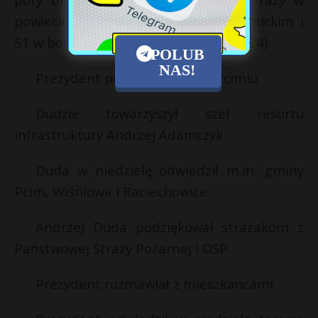
powiecie limanowskim, 110 w myślenickim i
51 w bocheńskim. (Twitter, PAP, Fakt24)
POLUB
NAS!
Prezydent podczas wizyty w Pcimiu
Dudzie towarzyszył szef resortu
infrastruktury Andrzej Adamczyk
Duda w niedzielę odwiedził m.in. gminy
Pcim, Wiśniowa i Raciechowice
Andrzej Duda podziękował strażakom z
Państwowej Straży Pożarnej i OSP
Prezydent rozmawiał z mieszkańcami