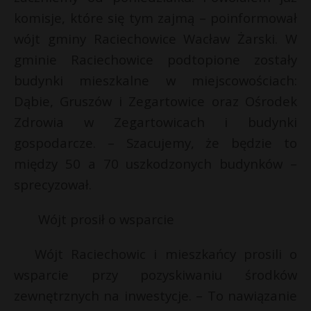
t
komisje, które się tym zajmą – poinformował
r
wójt gminy Raciechowice Wacław Żarski. W
gminie Raciechowice podtopione zostały
s
budynki mieszkalne w miejscowościach:
s
Dąbie, Gruszów i Zegartowice oraz Ośrodek
Zdrowia w Zegartowicach i budynki
gospodarcze. – Szacujemy, że będzie to
między 50 a 70 uszkodzonych budynków –
sprecyzował.
Wójt prosił o wsparcie
Wójt Raciechowic i mieszkańcy prosili o
wsparcie przy pozyskiwaniu środków
zewnętrznych na inwestycje. – To nawiązanie