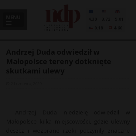
MENU
4.30
3.72
5.01
0.18
4.60
Andrzej Duda odwiedził w
Małopolsce tereny dotknięte
skutkami ulewy
i
21 czerwca, 2020
l
Andrzej Duda niedzielę odwiedził w
Małopolsce kilka miejscowości, gdzie ulewny
deszcz i wezbrane rzeki poczyniły znaczne