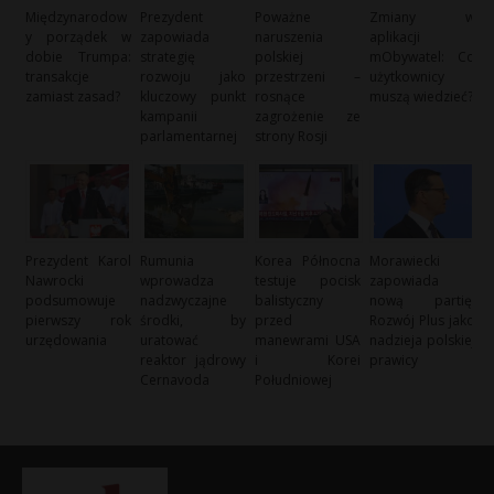
Międzynarodow
Prezydent
Poważne
Zmiany w
y porządek w
zapowiada
naruszenia
aplikacji
dobie Trumpa:
strategię
polskiej
mObywatel: Co
transakcje
rozwoju jako
przestrzeni –
użytkownicy
zamiast zasad?
kluczowy punkt
rosnące
muszą wiedzieć?
kampanii
zagrożenie ze
parlamentarnej
strony Rosji
Prezydent Karol
Rumunia
Korea Północna
Morawiecki
Nawrocki
wprowadza
testuje pocisk
zapowiada
podsumowuje
nadzwyczajne
balistyczny
nową partię:
pierwszy rok
środki, by
przed
Rozwój Plus jako
urzędowania
uratować
manewrami USA
nadzieja polskiej
reaktor jądrowy
i Korei
prawicy
Cernavoda
Południowej