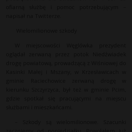
ofiarną służbę i pomoc potrzebującym –
P
napisał na Twitterze.
Wielomilionowe szkody
E
W miejscowości Węglówka prezydent
oglądał zerwaną przez potok Niedźwiadek
i
l
drogę powiatową, prowadzącą z Wiśniowej do
Kasinki Małej i Mszany, w Krzesławicach w
gminie Raciechowice zerwaną drogę w
kierunku Szczyrzyca, był też w gminie Pcim,
*
gdzie spotkał się pracującymi na miejscu
*
służbami i mieszkańcami.
– Szkody są wielomilionowe. Szacunki
zaczniemy od poniedziałku. Powołałem już