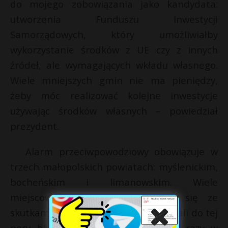
do mojego zobowiązania jako kandydata:
utworzenia Funduszu Inwestycji
Samorządowych, który umożliwiałby
wykorzystanie środków z UE czy z innych
źródeł, ale wymagających wkładu własnego.
Wiele mniejszych gmin nie ma pieniędzy,
żeby móc realizować kolejne inwestycje
używając środków własnych – powiedział
prezydent.
Alarm przeciwpowodziowy obowiązuje w
trzech małopolskich powiatach: myślenickim,
bocheńskim i limanowskim. Wiele
miejscowości w regionie boryka się ze
skutkami ulew, strażacy interweniowali do tej
pory blisko 400 razy, z czego 215 razy w