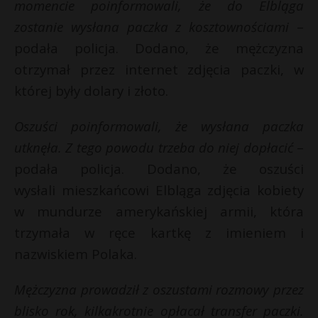
momencie poinformowali, że do Elbląga
P
zostanie wysłana paczka z kosztownościami
–
r
podała policja. Dodano, że mężczyzna
otrzymał przez internet zdjęcia paczki, w
której były dolary i złoto.
E
Oszuści poinformowali, że wysłana paczka
i
utknęła. Z tego powodu trzeba do niej dopłacić
–
l
podała policja. Dodano, że oszuści
wysłali mieszkańcowi Elbląga zdjęcia kobiety
w mundurze amerykańskiej armii, która
trzymała w ręce kartkę z imieniem i
nazwiskiem Polaka.
Mężczyzna prowadził z oszustami rozmowy przez
blisko rok, kilkakrotnie opłacał transfer paczki.