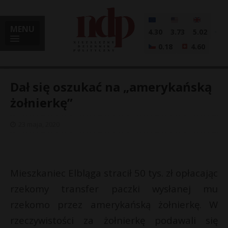
MENU
4.30
3.73
5.02
0.18
4.60
Dał się oszukać na „amerykańską
żołnierkę”
i
23 maja, 2020
l
Mieszkaniec Elbląga stracił 50 tys. zł opłacając
rzekomy transfer paczki wysłanej mu
rzekomo przez amerykańską żołnierkę. W
rzeczywistości za żołnierkę podawali się