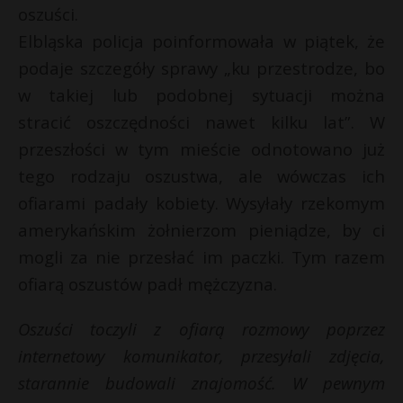
oszuści.
Elbląska policja poinformowała w piątek, że
podaje szczegóły sprawy „ku przestrodze, bo
w takiej lub podobnej sytuacji można
stracić oszczędności nawet kilku lat”. W
przeszłości w tym mieście odnotowano już
tego rodzaju oszustwa, ale wówczas ich
ofiarami padały kobiety. Wysyłały rzekomym
amerykańskim żołnierzom pieniądze, by ci
mogli za nie przesłać im paczki. Tym razem
ofiarą oszustów padł mężczyzna.
r
Oszuści toczyli z ofiarą rozmowy poprzez
s
s
internetowy komunikator, przesyłali zdjęcia,
starannie budowali znajomość. W pewnym