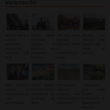
WIĘCEJ POSTÓW
Sporny dialog o
Łukasz Gibała
USA: Putin może
Wysokie ceny
polsko-
ponownie
testować
eksportu oleju
ukraińskiej
startuje w
spójność NATO
napędowego z
współpracy
wyborach na
w
Polski do
obronnej z USA
prezydenta
nadchodzących
Ukrainy
w tle
Krakowa
latach
Karol Nawrocki
Powrót upałów
Wstrząsające
Podkarpacie
zyskuje na
w Polsce: Burze i
odkrycia
pod wodą:
popularności po
ochłodzenie nie
podczas prac
Pożary i
roku
utrzymają się
ekshumacyjnych
podtopienia po
prezydentury
długo
na Wołyniu
gwałtownych
burzach