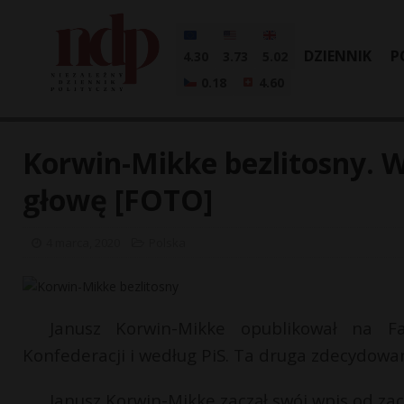
DZIENNIK
P
4.30
3.73
5.02
0.18
4.60
Korwin-Mikke bezlitosny. W
głowę [FOTO]
4 marca, 2020
Polska
Janusz Korwin-Mikke opublikował na F
Konfederacji i według PiS. Ta druga zdecydowan
Janusz Korwin-Mikke zaczął swój wpis od za