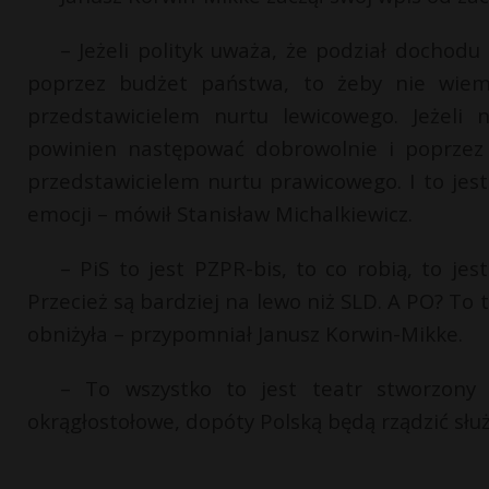
– Jeżeli polityk uważa, że podział doch
poprzez budżet państwa, to żeby nie wiem 
przedstawicielem nurtu lewicowego. Jeżeli
powinien następować dobrowolnie i poprzez 
przedstawicielem nurtu prawicowego. I to jest
emocji – mówił Stanisław Michalkiewicz.
– PiS to jest PZPR-bis, to co robią, to je
Przecież są bardziej na lewo niż SLD. A PO? To 
obniżyła – przypomniał Janusz Korwin-Mikke.
– To wszystko to jest teatr stworzony 
okrągłostołowe, dopóty Polską będą rządzić służ