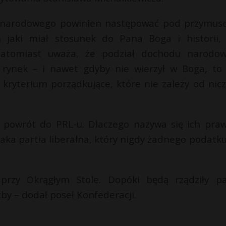
odu narodowego powinien następować pod przymus
jaki miał stosunek do Pana Boga i historii, 
 natomiast uważa, że podział dochodu narodo
rynek – i nawet gdyby nie wierzył w Boga, to 
 kryterium porządkujące, które nie zależy od nicz
st powrót do PRL-u. Dlaczego nazywa się ich praw
taka partia liberalna, który nigdy żadnego podatku
przy Okrągłym Stole. Dopóki będą rządziły pa
by – dodał poseł Konfederacji.