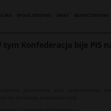
OLSKA
SPOŁECZEŃSTWO
ŚWIAT
BEZPIECZEŃSTWO
 tym Konfederacja bije PiS n
acebooku porównanie wizji społeczeństwa we
ie nie dorównuje prawicowej opcji.
cytowania Stanisława Michalkiewicza.