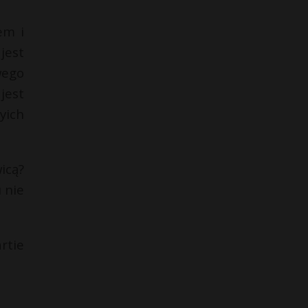
em i
jest
wego
jest
yich
icą?
 nie
rtie