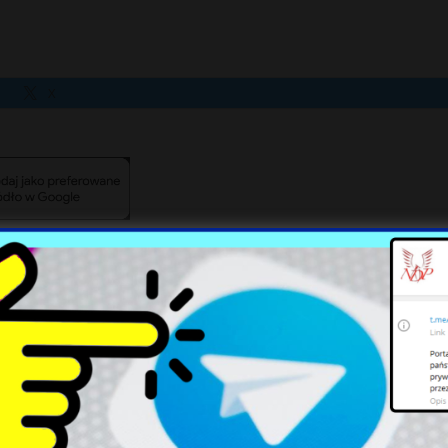
X
Putin planuje sekretną
Sondaż: Jak Polacy zachowają
mobilizację na Donbasie:
się w obliczu zagrożenia