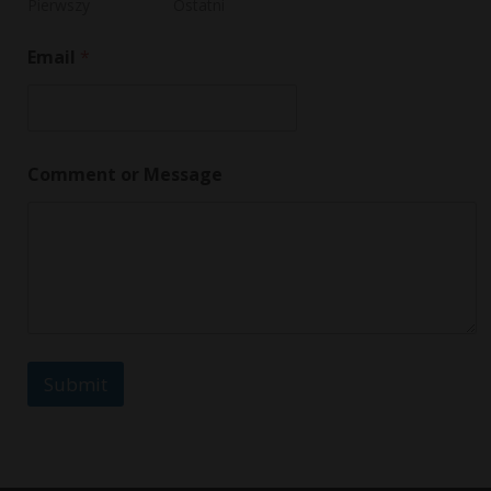
e
Pierwszy
Ostatni
n
t
Email
*
N
a
m
e
Comment or Message
Submit