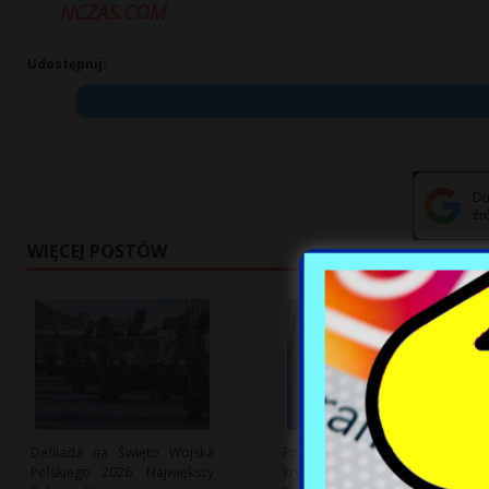
NCZAS.COM
Udostępnij:
WIĘCEJ POSTÓW
Defilada na Święto Wojska
Ponad połowa Polaków
Polskiego 2026: Największy
krytycznie ocenia rząd