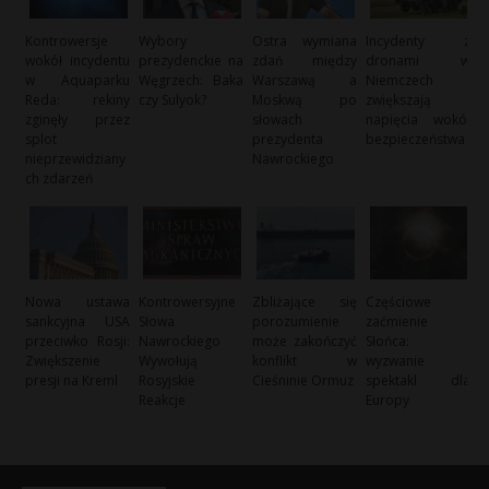
Kontrowersje
Wybory
Ostra wymiana
Incydenty z
wokół incydentu
prezydenckie na
zdań między
dronami w
w Aquaparku
Węgrzech: Baka
Warszawą a
Niemczech
Reda: rekiny
czy Sulyok?
Moskwą po
zwiększają
zginęły przez
słowach
napięcia wokół
splot
prezydenta
bezpieczeństwa
nieprzewidziany
Nawrockiego
ch zdarzeń
Nowa ustawa
Kontrowersyjne
Zbliżające się
Częściowe
sankcyjna USA
Słowa
porozumienie
zaćmienie
przeciwko Rosji:
Nawrockiego
może zakończyć
Słońca:
Zwiększenie
Wywołują
konflikt w
wyzwanie i
presji na Kreml
Rosyjskie
Cieśninie Ormuz
spektakl dla
Reakcje
Europy