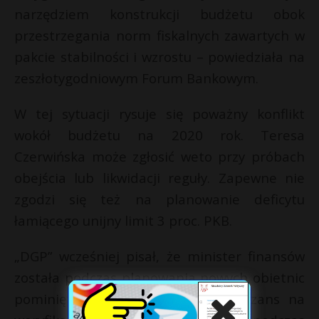
narzędziem konstrukcji budżetu obok
przestrzegania norm fiskalnych zawartych w
pakcie stabilności i wzrostu – powiedziała na
zeszłotygodniowym Forum Bankowym.
W tej sytuacji rysuje się poważny konflikt
wokół budżetu na 2020 rok. Teresa
Czerwińska może zgłosić weto przy próbach
obejścia lub likwidacji reguły. Zapewne nie
zgodzi się też na planowanie deficytu
łamiącego unijny limit 3 proc. PKB.
„DGP” wcześniej pisał, że minister finansów
została podczas planowania nowych obietnic
pominięta i nie dano jej nawet szans na