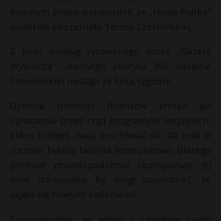
kolejnym źródle potwierdził, że „Nowa Piątka”
P
powstała bez udziału Teresy Czerwińskiej.
Z kolei według cytowanego przez „Gazetę
*
Wyborczą” „ważnego polityka PiS odejście
E
r
Czerwińskiej nastąpi za kilka tygodni.
i
r
l
Dymisja minister finansów krótko po
ogłoszeniu przez rząd programów socjalnych,
które budżet mają kosztować ok. 40 mld zł
rocznie, byłaby fatalna wizerunkowo, dlatego
premier prawdopodobnie zaproponuje jej
inne stanowisko, by mógł powiedzieć, że
zajęła się nowymi zadaniami.
Przypomnijmy, że jeden z członków rządu