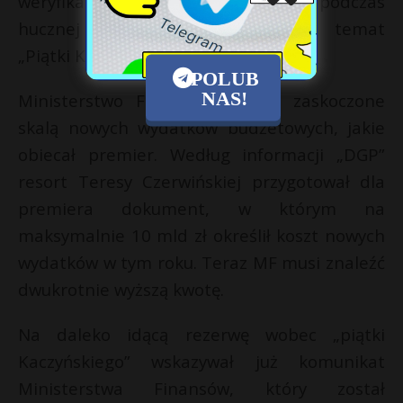
weryfikację liczb, którymi sypano podczas
hucznej konferencji rządowej na temat
„Piątki Kaczyńskiego”.
POLUB
NAS!
Ministerstwo Finansów zostało zaskoczone
skalą nowych wydatków budżetowych, jakie
obiecał premier. Według informacji „DGP”
resort Teresy Czerwińskiej przygotował dla
premiera dokument, w którym na
maksymalnie 10 mld zł określił koszt nowych
wydatków w tym roku. Teraz MF musi znaleźć
dwukrotnie wyższą kwotę.
Na daleko idącą rezerwę wobec „piątki
Kaczyńskiego” wskazywał już komunikat
Ministerstwa Finansów, który został