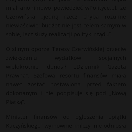
t
miał anonimowo powiedzieć wPolityce.pl, że
r
Czerwińska „jedną rzecz chyba rozumie
niewłaściwie: budżet nie jest celem samym w
s
sobie, lecz służy realizacji polityki rządu”.
s
O silnym oporze Teresy Czerwińskiej przeciw
zwiększaniu wydatków socjalnych
wielokrotnie donosił „Dziennik Gazeta
Prawna”. Szefowa resortu finansów miała
nawet zostać postawiona przed faktem
dokonanym i nie podpisuje się pod „Nową
Piątką”.
Minister finansów od ogłoszenia „piątki
Kaczyńskiego” wymownie milczy, nie odniosła