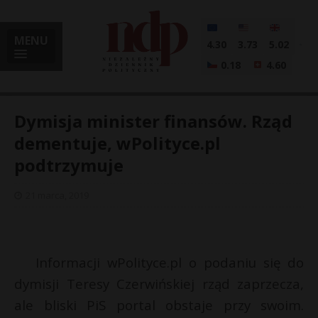
MENU
4.30
3.73
5.02
0.18
4.60
Dymisja minister finansów. Rząd
dementuje, wPolityce.pl
podtrzymuje
i
21 marca, 2019
l
Informacji wPolityce.pl o podaniu się do
dymisji Teresy Czerwińskiej rząd zaprzecza,
ale bliski PiS portal obstaje przy swoim.