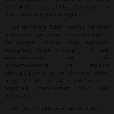
t
s
Lubelskim” prok. Lidia Tkaczyszyn z
r
Prokuratury Okręgowej w Legnicy.
s
Jak tłumaczyła TVN24 rzecznik legnickiej
s
prokuratury, „oskarżona nie radziła sobie z
zachowaniem dziecka, które wymagało
szczególnej opieki i uwagi” – W celu
wyegzekwowania od niego
podporządkowania się regułom
obowiązującym w grupie stosowała wobec
niego przemoc fizyczną i psychiczną –
wyjaśniała dziennikarzom prok. Lidia
Tkaczyszyn.
W czwartek głogowski sąd uznał Elżbietę