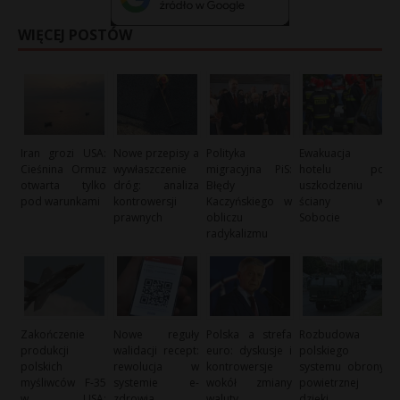
WIĘCEJ POSTÓW
Iran grozi USA:
Nowe przepisy a
Polityka
Ewakuacja
Cieśnina Ormuz
wywłaszczenie
migracyjna PiS:
hotelu po
otwarta tylko
dróg: analiza
Błędy
uszkodzeniu
pod warunkami
kontrowersji
Kaczyńskiego w
ściany w
prawnych
obliczu
Sobocie
radykalizmu
Zakończenie
Nowe reguły
Polska a strefa
Rozbudowa
produkcji
walidacji recept:
euro: dyskusje i
polskiego
polskich
rewolucja w
kontrowersje
systemu obrony
myśliwców F-35
systemie e-
wokół zmiany
powietrznej
w USA:
zdrowia
waluty
dzięki