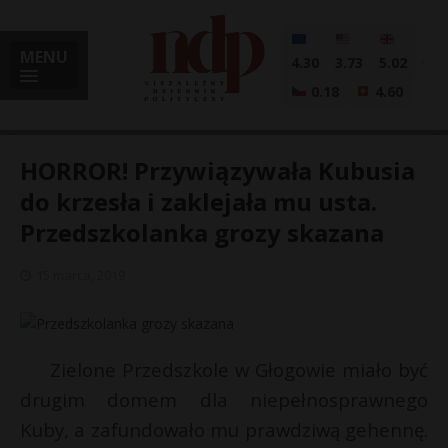
MENU
4.30
3.73
5.02
0.18
4.60
HORROR! Przywiązywała Kubusia
do krzesła i zaklejała mu usta.
Przedszkolanka grozy skazana
i
15 marca, 2019
l
Zielone Przedszkole w Głogowie miało być
drugim domem dla niepełnosprawnego
Kuby, a zafundowało mu prawdziwą gehennę.