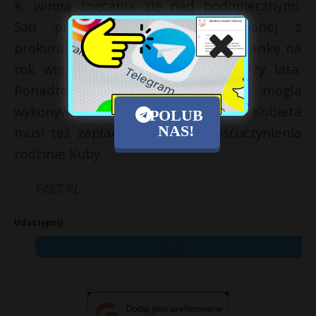
K. winną znęcania się nad podopiecznymi.
Sąd przychylił się do uzgodnionej z
prokuraturą kary i skazał przedszkolankę na
rok więzienia w zawieszeniu na trzy lata.
Ponadto skazana nie będzie mogła
wykonywać zawodu przez 10 lat. Kobieta
POLUB
NAS!
musi też zapłacić 7 tys. zł zadośćuczynienia
rodzinie Kuby.
FAKT.PL
Udostępnij:
X