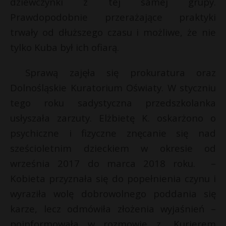
dziewczynki z tej samej grupy.
P
Prawdopodobnie przerażające praktyki
trwały od dłuższego czasu i możliwe, że nie
tylko Kuba był ich ofiarą.
E
Sprawą zajęła się prokuratura oraz
Dolnośląskie Kuratorium Oświaty. W styczniu
i
tego roku sadystyczna przedszkolanka
l
usłyszała zarzuty. Elżbietę K. oskarżono o
psychiczne i fizyczne znęcanie się nad
sześcioletnim dzieckiem w okresie od
września 2017 do marca 2018 roku. –
Kobieta przyznała się do popełnienia czynu i
wyraziła wolę dobrowolnego poddania się
karze, lecz odmówiła złożenia wyjaśnień –
s
poinformowała w rozmowie z „Kurierem