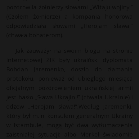
pozdrowiła żołnierzy słowami „Witaju wojiny!”
P
(Czołem żołnierze) a kompania honorowa
odpowiedziała słowami „Herojam sława!”
t
(chwała bohaterom).
E
Jak zauważył na swoim blogu na stronie
internetowej ZIK były ukraiński dyplomata
i
l
Bohdan Jaremenko, doszło do złamania
t
protokołu, ponieważ od ubiegłego miesiąca
oficjalnym pozdrowieniem ukraińskiej armii
jest hasło „Sława Ukrajini!” (chwała Ukrainie) i
odzew „Herojam sława!”.Według Jaremenki,
który był m.in. konsulem generalnym Ukrainy
w Istambule, mogą być dwa wytłumaczenia
zaistniałej sytuacji: albo Merkel świadomie