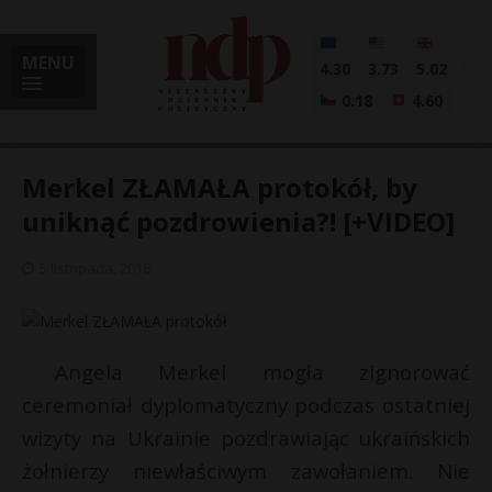
MENU
4.30
3.73
5.02
0.18
4.60
Merkel ZŁAMAŁA protokół, by
uniknąć pozdrowienia?! [+VIDEO]
i
5 listopada, 2018
l
Angela Merkel mogła zignorować
ceremoniał dyplomatyczny podczas ostatniej
wizyty na Ukrainie pozdrawiając ukraińskich
żołnierzy niewłaściwym zawołaniem. Nie