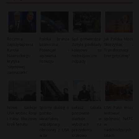
Rocznica
Polska branża
Sąd potwierdza:
Jak Polska Może
zaprzysiężenia
kosmiczna:
Zużyte podkłady
Skorzystać z
Karola
Potencjał i
kolejowe to
Transformacji
Nawrockiego:
wyzwania
niebezpieczne
Energetycznej?
krytyka
rozwoju
odpady
'sejmowej
zamrażarki’
Nowe sankcje
Sporny dialog o
Łukasz Gibała
USA: Putin może
USA wobec Rosji
polsko-
ponownie
testować
i Iranu: kluczowy
ukraińskiej
startuje w
spójność NATO
krok Senatu
współpracy
wyborach na
w
obronnej z USA
prezydenta
nadchodzących
w tle
Krakowa
latach