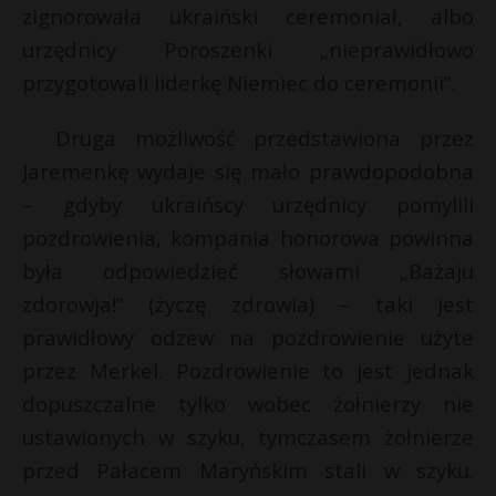
t
zignorowała ukraiński ceremoniał, albo
r
urzędnicy Poroszenki „nieprawidłowo
przygotowali liderkę Niemiec do ceremonii”.
s
s
Druga możliwość przedstawiona przez
Jaremenkę wydaje się mało prawdopodobna
– gdyby ukraińscy urzędnicy pomylili
pozdrowienia, kompania honorowa powinna
była odpowiedzieć słowami „Bażaju
zdorowja!” (życzę zdrowia) – taki jest
prawidłowy odzew na pozdrowienie użyte
przez Merkel. Pozdrowienie to jest jednak
dopuszczalne tylko wobec żołnierzy nie
ustawionych w szyku, tymczasem żołnierze
przed Pałacem Maryńskim stali w szyku.