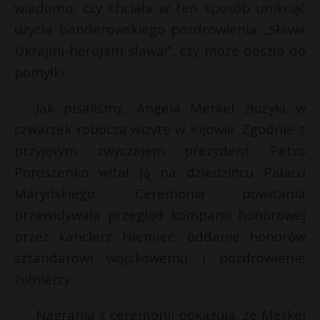
wiadomo, czy chciała w ten sposób uniknąć
użycia banderowskiego pozdrowienia „Sława
Ukrajini-herojam sława!”, czy może doszło do
pomyłki.
Jak pisaliśmy, Angela Merkel złożyła w
czwartek roboczą wizytę w Kijowie. Zgodnie z
przyjętym zwyczajem prezydent Petro
Poroszenko witał ją na dziedzińcu Pałacu
Maryńskiego. Ceremonia powitania
przewidywała przegląd kompanii honorowej
przez kanclerz Niemiec, oddanie honorów
s
s
sztandarowi wojskowemu i pozdrowienie
żołnierzy.
Nagrania z ceremonii pokazują, że Merkel