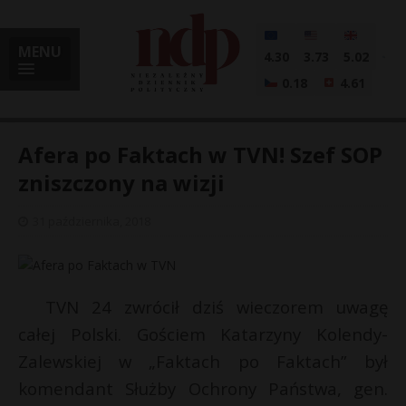
MENU
4.30
3.73
5.02
0.18
4.61
Afera po Faktach w TVN! Szef SOP
zniszczony na wizji
i
31 października, 2018
l
TVN 24 zwrócił dziś wieczorem uwagę
całej Polski. Gościem Katarzyny Kolendy-
Zalewskiej w „Faktach po Faktach” był
komendant Służby Ochrony Państwa, gen.