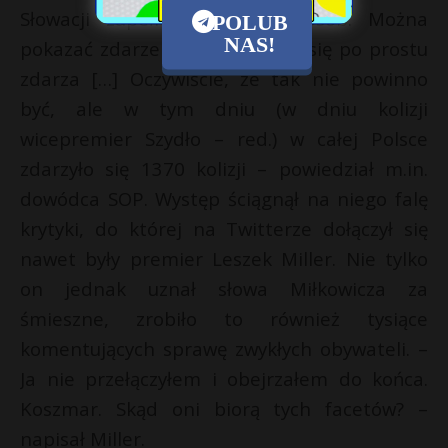
Słowacji zupełnie w inny sposób. Można
POLUB
NAS!
pokazać zdarzenia jako coś, co się po prostu
zdarza […] Oczywiście, że tak nie powinno
być, ale w tym dniu (w dniu kolizji
wicepremier Szydło – red.) w całej Polsce
zdarzyło się 1370 kolizji – powiedział m.in.
dowódca SOP. Występ ściągnął na niego falę
krytyki, do której na Twitterze dołączył się
nawet były premier Leszek Miller. Nie tylko
on jednak uznał słowa Miłkowicza za
śmieszne, zrobiło to również tysiące
komentujących sprawę zwykłych obywateli. –
Ja nie przełączyłem i obejrzałem do końca.
Koszmar. Skąd oni biorą tych facetów? –
napisał Miller.