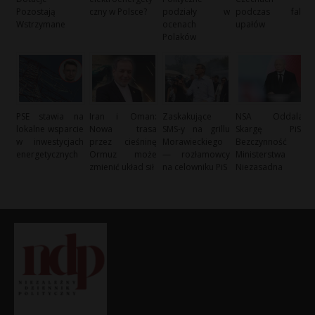
Pozostają
czny w Polsce?
podziały w
podczas fali
Wstrzymane
ocenach
upałów
Polaków
PSE stawia na
Iran i Oman:
Zaskakujące
NSA Oddala
lokalne wsparcie
Nowa trasa
SMS-y na grillu
Skargę PiS:
w inwestycjach
przez cieśninę
Morawieckiego
Bezczynność
energetycznych
Ormuz może
— rozłamowcy
Ministerstwa
zmienić układ sił
na celowniku PiS
Niezasadna