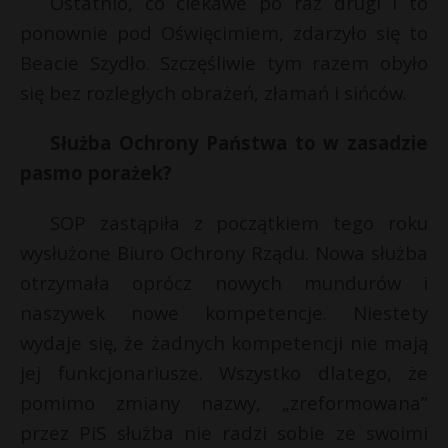
Ostatnio, co ciekawe po raz drugi i to
r
P
ponownie pod Oświęcimiem, zdarzyło się to
Beacie Szydło. Szczęśliwie tym razem obyło
się bez rozległych obrażeń, złamań i sińców.
E
Służba Ochrony Państwa to w zasadzie
pasmo porażek?
i
l
SOP zastąpiła z początkiem tego roku
wysłużone Biuro Ochrony Rządu. Nowa służba
otrzymała oprócz nowych mundurów i
naszywek nowe kompetencje. Niestety
wydaje się, że żadnych kompetencji nie mają
jej funkcjonariusze. Wszystko dlatego, że
pomimo zmiany nazwy, „zreformowana”
przez PiS służba nie radzi sobie ze swoimi