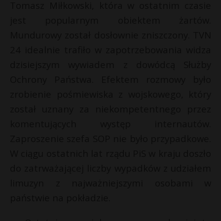
Tomasz Miłkowski, która w ostatnim czasie
jest popularnym obiektem żartów.
Mundurowy został dosłownie zniszczony. TVN
24 idealnie trafiło w zapotrzebowania widza
dzisiejszym wywiadem z dowódcą Służby
Ochrony Państwa. Efektem rozmowy było
zrobienie pośmiewiska z wojskowego, który
został uznany za niekompetentnego przez
komentujących występ internautów.
Zaproszenie szefa SOP nie było przypadkowe.
*
W ciągu ostatnich lat rządu PiS w kraju doszło
do zatrważającej liczby wypadków z udziałem
s
limuzyn z najważniejszymi osobami w
s
państwie na pokładzie.