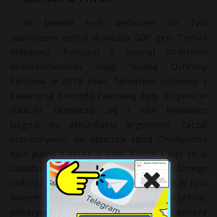
W świetle tych wydarzeń do TVN
zaproszony został dowódca SOP gen. Tomas
Miłkowicz. Policjant z niemal 30-letnim
doświadczeniem objął Służbę Ochrony
Państwa w 2018 roku. Tematem rozmowy z
Katarzyną Kolendą-Zalewską były oczywiście
stłuczki. Tłumacząc się z nich Miłkowicz
sięgnął po absurdalny argument. Zaczął
przekonywać, że stłuczka spod Oświęcimia
była jedną z setek w całej Polsce i jest to w
zasadzie normalne. – Zdarzają się różnego
rodzaju kolizje, czasami wypadek, ale w tym
samym dniu, może dzień wcześniej
pokazywaliście państwo kolizję premiera