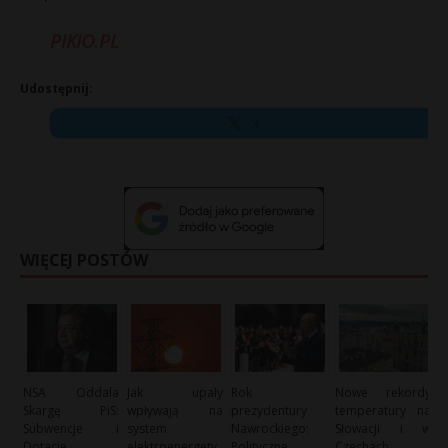
PIKIO.PL
Udostępnij:
X
WIĘCEJ POSTÓW
NSA Oddala
Jak upały
Rok
Nowe rekordy
Skargę PiS:
wpływają na
prezydentury
temperatury na
Subwencje i
system
Nawrockiego:
Słowacji i w
Dotacje
elektroenergety
Polityczne
Czechach