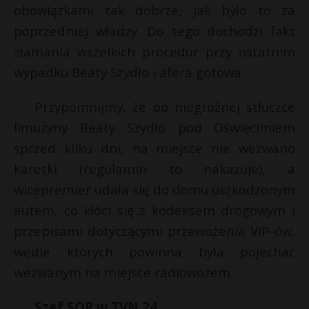
t
obowiązkami tak dobrze, jak było to za
r
poprzedniej władzy. Do tego dochodzi fakt
złamania wszelkich procedur przy ostatnim
s
wypadku Beaty Szydło i afera gotowa.
s
Przypomnijmy, że po niegroźnej stłuczce
limuzyny Beaty Szydło pod Oświęcimiem
sprzed kilku dni, na miejsce nie wezwano
karetki (regulamin to nakazuje), a
wicepremier udała się do domu uszkodzonym
autem, co kłóci się z kodeksem drogowym i
przepisami dotyczącymi przewożenia VIP-ów,
wedle których powinna była pojechać
wezwanym na miejsce radiowozem.
Szef SOP w TVN 24