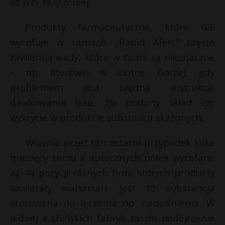
aż trzy razy mniej.
P
Produkty farmaceutyczne, które GIF
wycofuje w ramach „Rapid Alert” często
zawierają wady, które w teorii są nieznaczne
E
– np. literówki w ulotce. Gorzej, gdy
problemem jest błędna instrukcja
i
dawkowania leku, źle podany skład czy
l
wykrycie w produkcie substancji skażonych.
Właśnie przez ten ostatni przypadek kilka
miesięcy temu z aptecznych półek wycofano
*
aż 48 pozycji różnych firm, których produkty
zawierały walsartan. Jest to substancja
stosowana do leczenia np. nadciśnienia. W
jednej z chińskich fabryk zaszło podejrzenie