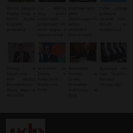
Wzrost napięcia
Czy Niemcy
Kontrowersyjne
Polska planuje
między Rosją a
stoją przed
plany
przekazać
NATO: Ryzyko
politycznym
deportacyjne PiS
Ukrainie cztery
rosyjskiej
przełomem? AfD
wobec
MiG-29 po
prowokacji
może wygrać w
ukraińskich
modernizacji
Saksonii-Anhalt
bezrobotnych
Zmiany w
Spojrzenie na
Ambasador
Spadające ceny
świadczeniu
Zmiany w
Niemiec w
ropy: Czy polscy
800+ według
Politycznym
Izraelu
kierowcy
Morawieckiego:
Krajobrazie
przewiduje
odczują ulgę?
Więcej wsparcia
Polski
mobilizację w
dla rodzin
Rosji