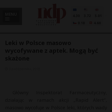
MENU
4.30
3.72
5.01
0.18
4.60
Leki w Polsce masowo
wycofywane z aptek. Mogą być
skażone
i
3 października, 2018
l
Główny Inspektorat Farmaceutyczny,
działając w ramach akcji „Rapid Alert”,
masowo wycofuje w Polsce leki, których wady