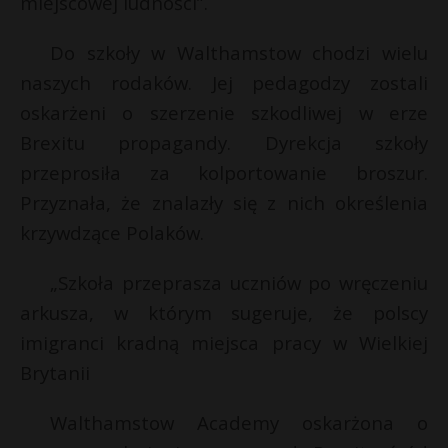
miejscowej ludności”.
P
Do szkoły w Walthamstow chodzi wielu
naszych rodaków. Jej pedagodzy zostali
oskarżeni o szerzenie szkodliwej w erze
E
Brexitu propagandy. Dyrekcja szkoły
przeprosiła za kolportowanie broszur.
i
Przyznała, że znalazły się z nich określenia
l
krzywdzące Polaków.
„Szkoła przeprasza uczniów po wręczeniu
arkusza, w którym sugeruje, że polscy
imigranci kradną miejsca pracy w Wielkiej
r
E
Brytanii
i
Walthamstow Academy oskarżona o
l