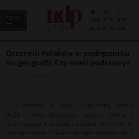
MENU
4.30
3.73
5.02
0.18
4.60
Oczernili Polaków w podręczniku
do geografii. Czy mieli podstawy?
i
1 października, 2018
l
Uczniowie 8 klasy londyńskiej szkoły
Walthamstow Academy, podczas jednej z
lekcji geografii przerabiali temat ekonomii. W
podręcznikach znalazł się opis imigrantów z