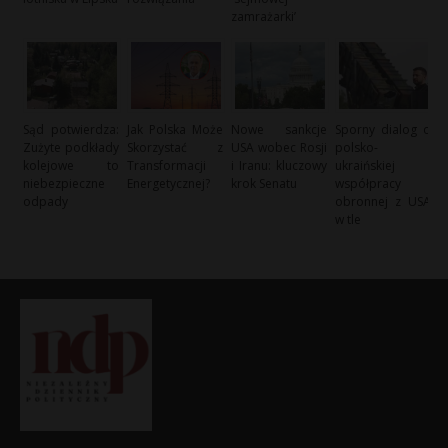
zamrażarki’
Sąd potwierdza:
Jak Polska Może
Nowe sankcje
Sporny dialog o
Zużyte podkłady
Skorzystać z
USA wobec Rosji
polsko-
kolejowe to
Transformacji
i Iranu: kluczowy
ukraińskiej
niebezpieczne
Energetycznej?
krok Senatu
współpracy
odpady
obronnej z USA
w tle