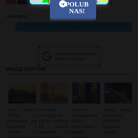
POLUB
NAS!
Udostępnij:
X
WIĘCEJ POSTÓW
Rosja oskarża
Problemy
Rocznica
Polska branża
Zachód o
energetyczne
zaprzysiężenia
kosmiczna:
prowokację po
Europy podczas
Karola
Potencjał i
incydencie z
fali upałów:
Nawrockiego:
wyzwania
dronem na
wyzwania i
krytyka
rozwoju
lotnisku w Lipsku
rozwiązania
'sejmowej