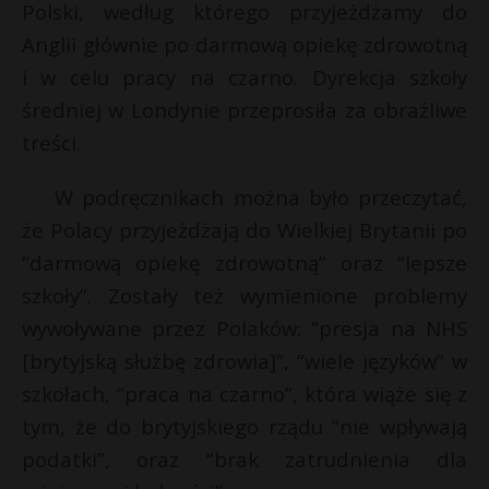
Polski, według którego przyjeżdżamy do
Anglii głównie po darmową opiekę zdrowotną
i w celu pracy na czarno. Dyrekcja szkoły
średniej w Londynie przeprosiła za obraźliwe
treści.
W podręcznikach można było przeczytać,
że Polacy przyjeżdżają do Wielkiej Brytanii po
“darmową opiekę zdrowotną” oraz “lepsze
szkoły”. Zostały też wymienione problemy
wywoływane przez Polaków: “presja na NHS
[brytyjską służbę zdrowia]”, “wiele języków” w
szkołach, “praca na czarno”, która wiąże się z
tym, że do brytyjskiego rządu “nie wpływają
podatki”, oraz “brak zatrudnienia dla