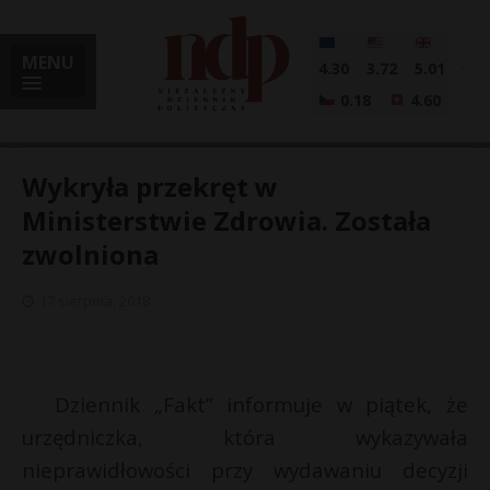
MENU
4.30
3.72
5.01
0.18
4.60
Wykryła przekręt w
Ministerstwie Zdrowia. Została
zwolniona
i
17 sierpnia, 2018
l
Dziennik „Fakt” informuje w piątek, że
urzędniczka, która wykazywała
nieprawidłowości przy wydawaniu decyzji