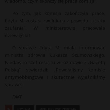
wiadomo, czym skończy się praca komisji”.
P
Po tym, jak komisja zakończyła pracę,
Edyta M. została zwolniona z powodu „utraty
zaufania”. W ministerstwie pracowała
E
dziewięć lat.
O sprawie Edyta M. miała informować
i
l
ministra zdrowia Łukasza Szumowskiego.
Niedawno szef resortu w rozmowie z „Gazetą
Polską” stwierdził: „Powołaliśmy komisje
antymobbingowe i skutecznie wyjaśniliśmy
*
*
sprawę”.
r
FAKT
EDYTA M.
MINISTERSTWO ZDROWIA