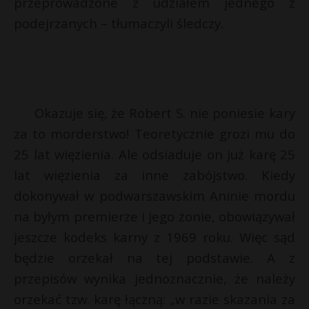
przeprowadzone z udziałem jednego z
i
l
P
podejrzanych – tłumaczyli śledczy.
E
Okazuje się, że Robert S. nie poniesie kary
za to morderstwo! Teoretycznie grozi mu do
i
l
25 lat więzienia. Ale odsiaduje on już karę 25
lat więzienia za inne zabójstwo. Kiedy
dokonywał w podwarszawskim Aninie mordu
na byłym premierze i jego żonie, obowiązywał
jeszcze kodeks karny z 1969 roku. Więc sąd
będzie orzekał na tej podstawie. A z
przepisów wynika jednoznacznie, że należy
orzekać tzw. karę łączną: „w razie skazania za