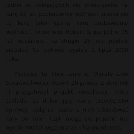
t
jedno ze zbiegających się przestępstw na
r
karę 25 lat pozbawienia wolności orzeka się
tę karę jako łączną karę pozbawienia
s
wolności”. Skoro więc Robert S. już jedne 25
s
lat odsiaduje, na drugie 25 nie pójdzie
siedzieć! Na wolność wyjdzie 2 lipca 2020
roku.
Przepisy te chce zmienić Ministerstwo
Sprawiedliwości. Resort Zbigniewa Ziobry (48
l.) przygotował projekt nowelizacji, który
zakłada, że dokonujący wielu przestępstw
sprawcy będą za każde z nich odsiadywać
kary po kolei. Czyli mogą się pojawić np.
wyroki 100 lat więzienia za kilka morderstw.