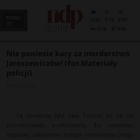
MENU
4.30
3.73
5.02
0.18
4.60
Nie poniesie kary za morderstwo
Jaroszewiczów! (fot.Materiały
policji)
i
27 lipca, 2018
l
Tą zbrodnią żyła cała Polska! Aż 26 lat
potrzebowała prokuratura, by rozwikłać
zagadkę zabójstwa byłego komunistycznego