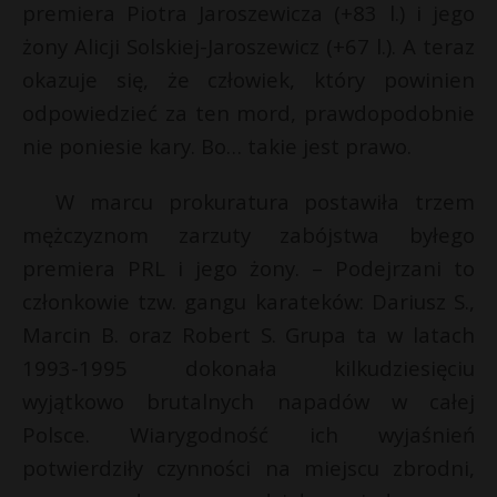
premiera Piotra Jaroszewicza (+83 l.) i jego
żony Alicji Solskiej-Jaroszewicz (+67 l.). A teraz
okazuje się, że człowiek, który powinien
odpowiedzieć za ten mord, prawdopodobnie
nie poniesie kary. Bo… takie jest prawo.
W marcu prokuratura postawiła trzem
mężczyznom zarzuty zabójstwa byłego
premiera PRL i jego żony. – Podejrzani to
członkowie tzw. gangu karateków: Dariusz S.,
Marcin B. oraz Robert S. Grupa ta w latach
1993-1995 dokonała kilkudziesięciu
wyjątkowo brutalnych napadów w całej
*
Polsce. Wiarygodność ich wyjaśnień
E
potwierdziły czynności na miejscu zbrodni,