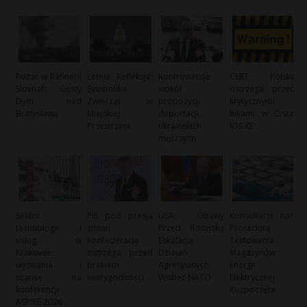
Pożar w Rafinerii
Letnie Refleksje:
Kontrowersje
CERT Polska
Slovnaft: Gęsty
Symbolika
wokół
ostrzega przed
Dym nad
Zwierząt w
propozycji
krytycznymi
Bratysławą
Miejskiej
deportacji
lukami w Cisco
Przestrzeni
ukraińskich
IOS XE
mężczyzn
Sektor
PiS pod presją
USA: Obawy
Konsultacje nad
technologii i
zmian:
Przed Rosyjską
Procedurą
usług w
Konfederacja
Eskalacją
Testowania
Krakowie:
ostrzega przed
Działań
Magazynów
wyzwania i
brakiem
Agresywnych
Energii
szanse na
wiarygodności
Wobec NATO
Elektrycznej
konferencji
Rozpoczęte
ASPIRE 2026