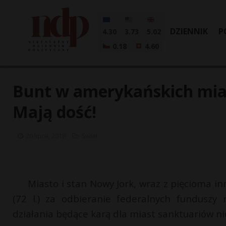
DZIENNIK
P
4.30
3.73
5.02
0.18
4.60
Bunt w amerykańskich mia
Mają dość!
20 lipca, 2018
Świat
Miasto i stan Nowy Jork, wraz z pięcioma 
(72 l.) za odbieranie federalnych funduszy
działania będące karą dla miast sanktuariów ni