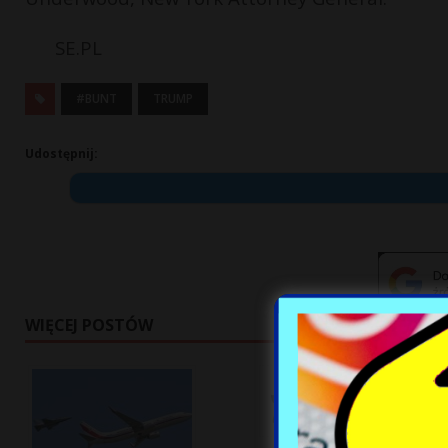
SE.PL
#BUNT
TRUMP
Udostępnij:
WIĘCEJ POSTÓW