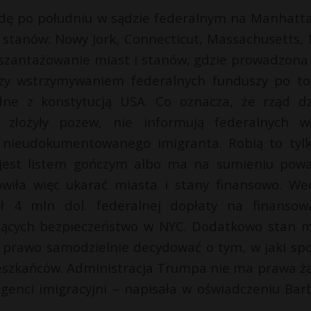
odę po południu w sądzie federalnym na Manhatta
y stanów: Nowy Jork, Connecticut, Massachusetts,
e szantażowanie miast i stanów, gdzie prowadzona 
 czy wstrzymywaniem federalnych funduszy po to
dne z konstytucją USA. Co oznacza, że rząd dz
 złożyły pozew, nie informują federalnych w
ma nieudokumentowanego imigranta. Robią to tyl
 jest listem gończym albo ma na sumieniu pow
wiła więc ukarać miasta i stany finansowo. We
ł 4 mln dol. federalnej dopłaty na finansow
ających bezpieczeństwo w NYC. Dodatkowo stan 
ma prawo samodzielnie decydować o tym, w jaki sp
ieszkańców. Administracja Trumpa nie ma prawa ż
 agenci imigracyjni – napisała w oświadczeniu Bar