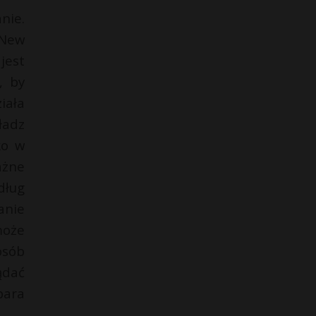
nie.
 New
jest
, by
iała
ładz
ko w
ażne
dług
anie
może
osób
ądać
bara