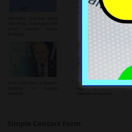
Braki w uzbrojeniu: Polskiej
armii brakuje karabinów
wyborowych
Warszawa przyciąga wzrok
nad Wisłą: Przejmujące loty
przed Świętem Wojska
Polskiego
Dron eksploduje w Bułgarii:
Sąd Najwyższy kwestionuje
Śledztwo na wysokim
wyjątek dla supermarketów
szczeblu
otwartych w niedziele
Simple Contact Form