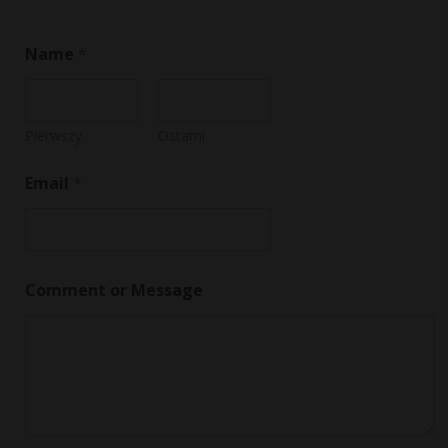
Name
*
Pierwszy
Ostatni
*
Email
*
C
o
m
m
e
n
Comment or Message
t
o
r