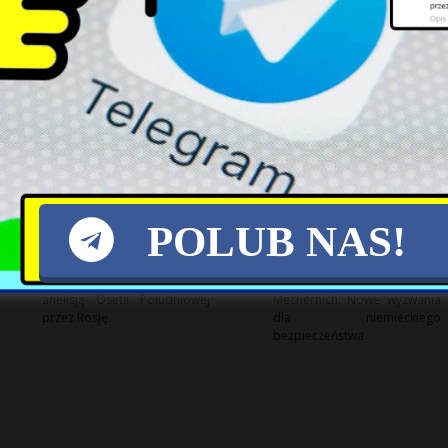
GUS: Wydatki Polaków w
Krzysztof Sobolewski na
2025 roku – rosnące koszty
rozdrożu: Konflikt w PiS i
utrzymania
wpływ Mateusza
Morawieckiego
POLUB NAS!
Ostrzeżenie Europy przed
Drony nad bazą w
aneksją Osetii Południowej
Mechernich: Nowe wyzwania
przez Rosję
dla niemieckiego
bezpieczeństwa