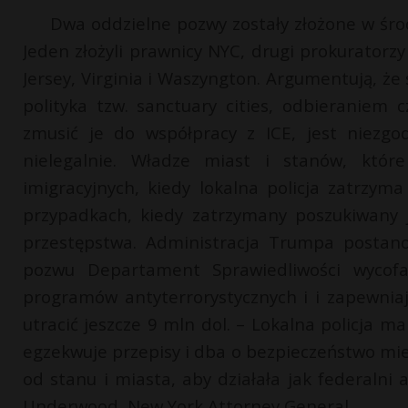
Dwa oddzielne pozwy zostały złożone w śr
Jeden złożyli prawnicy NYC, drugi prokuratorz
Jersey, Virginia i Waszyngton. Argumentują, ż
polityka tzw. sanctuary cities, odbieraniem
zmusić je do współpracy z ICE, jest niezgo
nielegalnie. Władze miast i stanów, które
imigracyjnych, kiedy lokalna policja zatrzy
przypadkach, kiedy zatrzymany poszukiwany
przestępstwa. Administracja Trumpa postano
pozwu Departament Sprawiedliwości wycofa
programów antyterrorystycznych i i zapewni
utracić jeszcze 9 mln dol. – Lokalna policja 
egzekwuje przepisy i dba o bezpieczeństwo m
od stanu i miasta, aby działała jak federalni
Underwood, New York Attorney General.