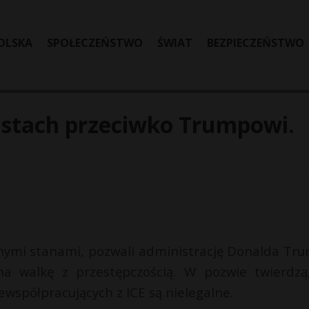
OLSKA
SPOŁECZEŃSTWO
ŚWIAT
BEZPIECZEŃSTWO
stach przeciwko Trumpowi.
innymi stanami, pozwali administrację Donalda Tr
 na walkę z przestępczością. W pozwie twierdzą
ewspółpracujących z ICE są nielegalne.