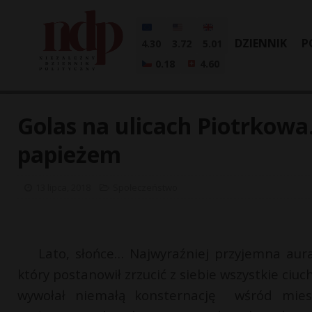
DZIENNIK
P
4.30
3.72
5.01
0.18
4.60
Golas na ulicach Piotrkowa.
papieżem
13 lipca, 2018
Społeczeństwo
Lato, słońce… Najwyraźniej przyjemna aur
który postanowił zrzucić z siebie wszystkie ciu
wywołał niemałą konsternację wśród mieszk