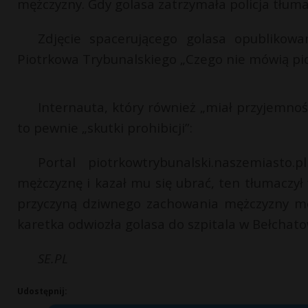
mężczyzny. Gdy golasa zatrzymała policja tłuma
Zdjęcie spacerującego golasa opublikow
Piotrkowa Trybunalskiego „Czego nie mówią pi
Internauta, który również „miał przyjemno
to pewnie „skutki prohibicji”:
Portal piotrkowtrybunalski.naszemiasto.
mężczyznę i kazał mu się ubrać, ten tłumaczył 
przyczyną dziwnego zachowania mężczyzny mog
karetka odwiozła golasa do szpitala w Bełchato
SE.PL
Udostępnij: