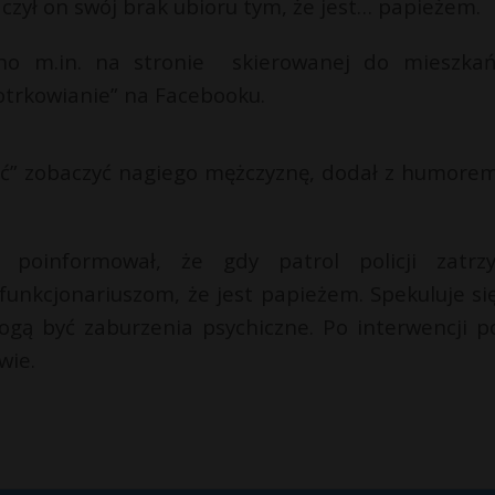
czył on swój brak ubioru tym, że jest… papieżem.
ano m.in. na stronie skierowanej do mieszka
otrkowianie” na Facebooku.
ść” zobaczyć nagiego mężczyznę, dodał z humorem
pl poinformował, że gdy patrol policji zatrz
funkcjonariuszom, że jest papieżem. Spekuluje się
ą być zaburzenia psychiczne. Po interwencji pol
wie.