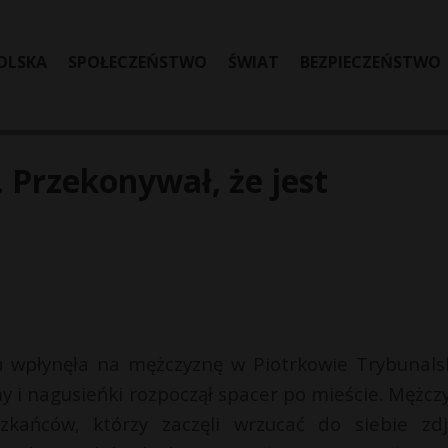
OLSKA
SPOŁECZEŃSTWO
ŚWIAT
BEZPIECZEŃSTWO
 Przekonywał, że jest
a wpłynęła na mężczyznę w Piotrkowie Trybunals
chy i nagusieńki rozpoczął spacer po mieście. Mężcz
ańców, którzy zaczęli wrzucać do siebie zdj