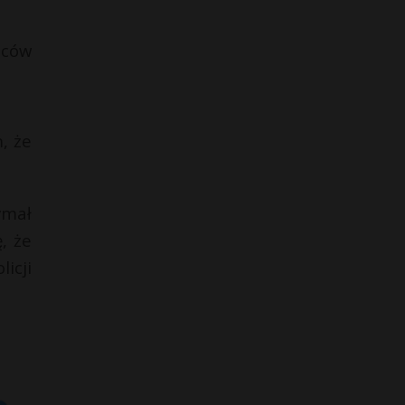
ńców
, że
ymał
, że
icji