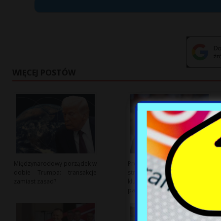
WIĘCEJ POSTÓW
Międzynarodowy porządek w
Prezydent zapowiada
dobie Trumpa: transakcje
strategię rozwoju jako
zamiast zasad?
kluczowy punkt kampanii
parlamentarnej