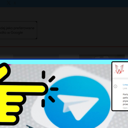
X
Poważne naruszenia polskiej
Zmiany w aplikacji
przestrzeni – rosnące
mObywatel: Co użytkownicy
zagrożenie ze strony Rosji
muszą wiedzieć?