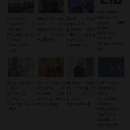
Przełomowe
wodowanie
Peruwiańscy
Polska i Ukraina:
Kanał Zero
okrętu ORP
Obywatele w
Klucz do
wprowadza
Wicher:
Szeregach
Bezpieczeństwa
podcast 'Zero
Marynarka
Rosyjskiej Armii:
w Europie
Talks’ – poznaj
Wojenna
Pierwsze
Środkowej
tajemnice
wkracza w nową
Potwierdzone
dziennikarzy
erę
Ofiary
Nowa Aplikacja
Trump zmienia
Rosnący import
Wstrząsające
eDiLO
podejście w
LNG z Rosji do
oskarżenia
Zreformuje
sprawie Iranu:
UE pomimo
wobec
Opiekę
nowe rozmowy i
planów
brytyjskiego
Onkologiczną w
perspektywy
dywersyfikacji
ośrodka
Polsce
wojskowego:
Wymagane
niezależne
dochodzenie