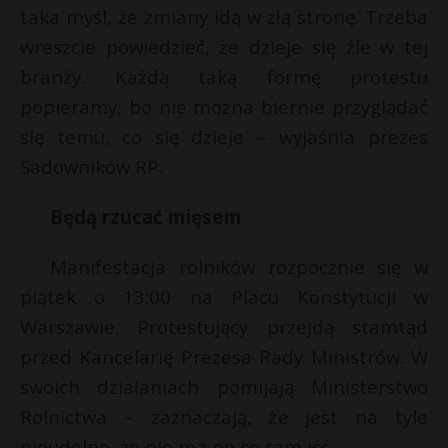
taka myśl, że zmiany idą w złą stronę. Trzeba
wreszcie powiedzieć, że dzieje się źle w tej
branży. Każdą taką formę protestu
popieramy, bo nie można biernie przyglądać
się temu, co się dzieje – wyjaśnia prezes
Sadowników RP.
Będą rzucać mięsem
Manifestacja rolników rozpocznie się w
piątek o 13:00 na Placu Konstytucji w
Warszawie. Protestujący przejdą stamtąd
przed Kancelarię Prezesa Rady Ministrów. W
swoich działaniach pomijają Ministerstwo
Rolnictwa – zaznaczają, że jest na tyle
nieudolne, że nie ma po co tam iść.