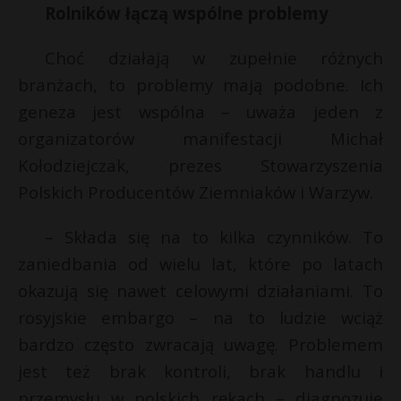
Rolników łączą wspólne problemy
P
Choć działają w zupełnie różnych
branżach, to problemy mają podobne. Ich
geneza jest wspólna – uważa jeden z
E
r
organizatorów manifestacji Michał
*
Kołodziejczak, prezes Stowarzyszenia
i
l
Polskich Producentów Ziemniaków i Warzyw.
– Składa się na to kilka czynników. To
zaniedbania od wielu lat, które po latach
okazują się nawet celowymi działaniami. To
rosyjskie embargo – na to ludzie wciąż
bardzo często zwracają uwagę. Problemem
jest też brak kontroli, brak handlu i
przemysłu w polskich rękach – diagnozuje