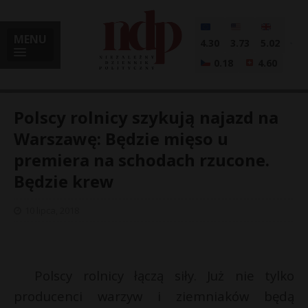
MENU
4.30
3.73
5.02
0.18
4.60
Polscy rolnicy szykują najazd na
Warszawę: Będzie mięso u
premiera na schodach rzucone.
i
Będzie krew
10 lipca, 2018
l
Polscy rolnicy łączą siły. Już nie tylko
producenci warzyw i ziemniaków będą