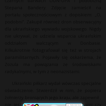
czarnych barwach OUN-UPA i podobizną
Stepana Bandery. Zdjęcie zamieścił na
portalu społecznościowym z dopiskiem: „O,
podobni”. Zakupił również dron obserwacyjny
dla ukraińskiego wywiadu wojskowego. Nigdy
nie ukrywał, że udziela wsparcia ukraińskim
oddziałom walczącym w Donbasie.
Kilkukrotnie fotografował się też w strojach
paramilitarnych. Pojawiły się oskarżenia, że
Zozula ma powiązania ze środowiskami
radykalnymi, w tym z neonazistami.
Ukraiński piłkarz wydał wówczas specjalne
oświadczenie. Stwierdził w nim, że popiera
żołnierzy broniących jego kraju, ale zapewnił ,
nie jest związany z żadnymi bojówkami czy