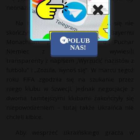
neonazistowskimi ugrupowaniami.
Na tym problemy Zozuli jednak się nie
skończyły. 8. lutego 2017 roku kibice Bayernu
POLUB
Monachium podczas meczu o Puchar
NAS!
Niemiec z Wolfsburgiem wywiesili
transparenty z napisem „Wyrzucić nazistów z
futbolu” i „Zozula, wynoś się”. W marcu tegoż
roku FIFA zgodziła się na szukanie przez
niego klubu w Szwecji, jednak negocjacje z
dwoma tamtejszymi klubami zakończyły się
niepowodzeniem – tutaj także Ukraińca nie
chcieli kibice.
Aby wesprzeć ukraińskiego gracza w