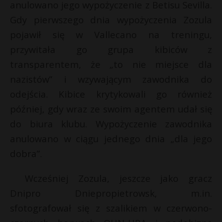
t
anulowano jego wypożyczenie z Betisu Sevilla.
Gdy pierwszego dnia wypożyczenia Zozula
r
pojawił się w Vallecano na treningu,
przywitała go grupa kibiców z
s
s
transparentem, że „to nie miejsce dla
nazistów” i wzywającym zawodnika do
odejścia. Kibice krytykowali go również
później, gdy wraz ze swoim agentem udał się
do biura klubu. Wypożyczenie zawodnika
anulowano w ciągu jednego dnia „dla jego
dobra”.
Wcześniej Zozula, jeszcze jako gracz
Dnipro Dniepropietrowsk, m.in.
sfotografował się z szalikiem w czerwono-