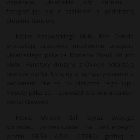
wspierając ukraińskie siły zbrojne i
fotografując się z szalikiem z podobizną
Stepana Bandery.
Kibice hiszpańskiego klubu Real Oviedo
protestują przeciwko możliwemu przejściu
ukraińskiego pilkarza Romana Zozuli do ich
klubu. Fanatycy drużyny z Oviedo oskarżają
reprezentanta Ukrainy o sympatyzowanie z
nazizmem. Nie są to pierwsze tego typu
kłopoty piłkarza. – zauważył w środę ukraiński
r
portal Gławred.
E
Kibice Oviedo dali wyraz swojego
i
sprzeciwu zamieszczając na twitterowym
l
profilu PEÑA AZUL OTERO grafikę z