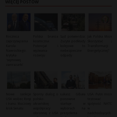
WIĘCEJ POSTÓW
Rocznica
Polska branża
Sąd potwierdza:
Jak Polska Może
zaprzysiężenia
kosmiczna:
Zużyte podkłady
Skorzystać z
Karola
Potencjał i
kolejowe to
Transformacji
Nawrockiego:
wyzwania
niebezpieczne
Energetycznej?
krytyka
rozwoju
odpady
'sejmowej
zamrażarki’
Nowe sankcje
Sporny dialog o
Łukasz Gibała
USA: Putin może
USA wobec Rosji
polsko-
ponownie
testować
i Iranu: kluczowy
ukraińskiej
startuje w
spójność NATO
krok Senatu
współpracy
wyborach na
w
obronnej z USA
prezydenta
nadchodzących