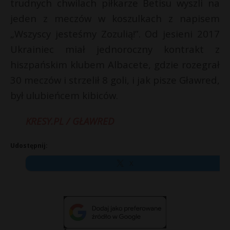
trudnych chwilach piłkarze Betisu wyszli na
jeden z meczów w koszulkach z napisem
„Wszyscy jesteśmy Zozulią!”. Od jesieni 2017
Ukrainiec miał jednoroczny kontrakt z
hiszpańskim klubem Albacete, gdzie rozegrał
30 meczów i strzelił 8 goli, i jak pisze Gławred,
był ulubieńcem kibiców.
KRESY.PL / GŁAWRED
Udostępnij:
X