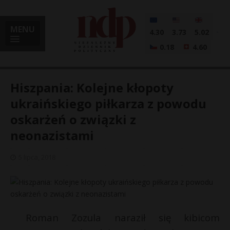
MENU
4.30
3.73
5.02
0.18
4.60
Hiszpania: Kolejne kłopoty
ukraińskiego piłkarza z powodu
oskarżeń o związki z
i
neonazistami
5 lipca, 2018
l
Roman Zozula naraził się kibicom