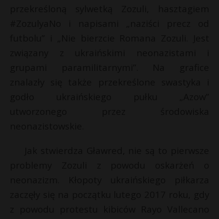
przekreśloną sylwetką Zozuli, hasztagiem
P
#ZozulyaNo i napisami „naziści precz od
futbolu” i „Nie bierzcie Romana Zozuli. Jest
związany z ukraińskimi neonazistami i
E
grupami paramilitarnymi”. Na grafice
znalazły się także przekreślone swastyka i
i
godło ukraińskiego pułku „Azow”
l
utworzonego przez środowiska
neonazistowskie.
Jak stwierdza Gławred, nie są to pierwsze
problemy Zozuli z powodu oskarżeń o
neonazizm. Kłopoty ukraińskiego piłkarza
zaczęły się na początku lutego 2017 roku, gdy
z powodu protestu kibiców Rayo Vallecano