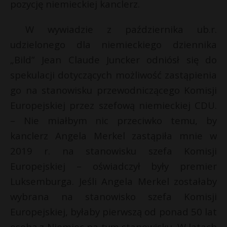
pozycję niemieckiej kanclerz.
W wywiadzie z października ub.r.
udzielonego dla niemieckiego dziennika
„Bild” Jean Claude Juncker odniósł się do
spekulacji dotyczących możliwość zastąpienia
go na stanowisku przewodniczącego Komisji
Europejskiej przez szefową niemieckiej CDU.
– Nie miałbym nic przeciwko temu, by
kanclerz Angela Merkel zastąpiła mnie w
2019 r. na stanowisku szefa Komisji
Europejskiej – oświadczył były premier
Luksemburga. Jeśli Angela Merkel zostałaby
wybrana na stanowisko szefa Komisji
Europejskiej, byłaby pierwszą od ponad 50 lat
osobą z Niemiec na tym stanowisku. W latach