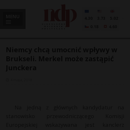
MENU
4.30
3.73
5.02
0.18
4.60
Niemcy chcą umocnić wpływy w
Brukseli. Merkel może zastąpić
Junckera
i
4 maja, 2018
l
Na jedną z głównych kandydatur na
stanowisko przewodniczącego Komisji
Europejskiej wskazywana jest kanclerz