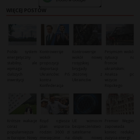
WIĘCEJ POSTÓW
Polski system
Kontrowersje
Kontrowersje
Pesymizm wokół
energetyczny
wokół
wokół nowej
sytuacji na
stabilny, ale
propozycji
rosyjskiej
froncie
wymaga
deportacji
brygady
ukraińskim:
dalszych
Ukraińców: PiS
złożonej z
Analiza po
inwestycji
kontra
Ukraińców
wizycie
Konfederacja
Röpckego
Krótsze wakacje
Rząd ogłasza
UE wzmocni
Premier Węgier
coraz
plan wsparcia
bezpieczeństwo
zapowiada
popularniejsze
rodzin: 3600 zł
satelitarne
koniec redukcji
w Europie: Nowy
miesięcznie na
dzięki nowej
zużycia energii