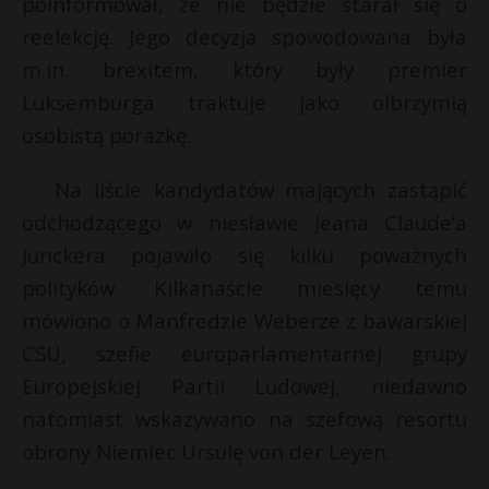
poinformował, że nie będzie starał się o
P
reelekcję. Jego decyzja spowodowana była
m.in. brexitem, który były premier
Luksemburga traktuje jako olbrzymią
osobistą porażkę.
E
Na liście kandydatów mających zastąpić
i
odchodzącego w niesławie Jeana Claude’a
l
Junckera pojawiło się kilku poważnych
polityków. Kilkanaście miesięcy temu
mówiono o Manfredzie Weberze z bawarskiej
CSU, szefie europarlamentarnej grupy
Europejskiej Partii Ludowej, niedawno
natomiast wskazywano na szefową resortu
obrony Niemiec Ursulę von der Leyen.
t