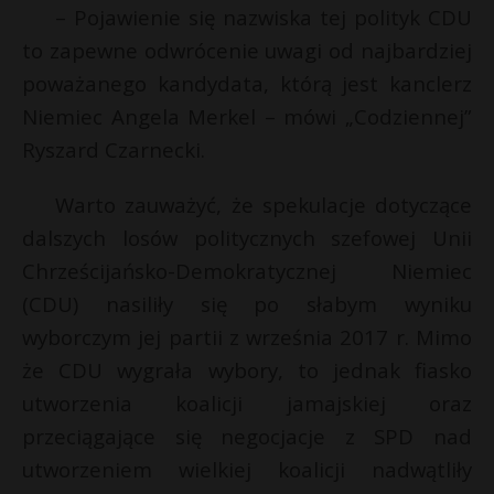
t
– Pojawienie się nazwiska tej polityk CDU
r
to zapewne odwrócenie uwagi od najbardziej
poważanego kandydata, którą jest kanclerz
E
s
Niemiec Angela Merkel – mówi „Codziennej”
s
Ryszard Czarnecki.
i
l
Warto zauważyć, że spekulacje dotyczące
dalszych losów politycznych szefowej Unii
Chrześcijańsko-Demokratycznej Niemiec
(CDU) nasiliły się po słabym wyniku
wyborczym jej partii z września 2017 r. Mimo
że CDU wygrała wybory, to jednak fiasko
utworzenia koalicji jamajskiej oraz
przeciągające się negocjacje z SPD nad
utworzeniem wielkiej koalicji nadwątliły