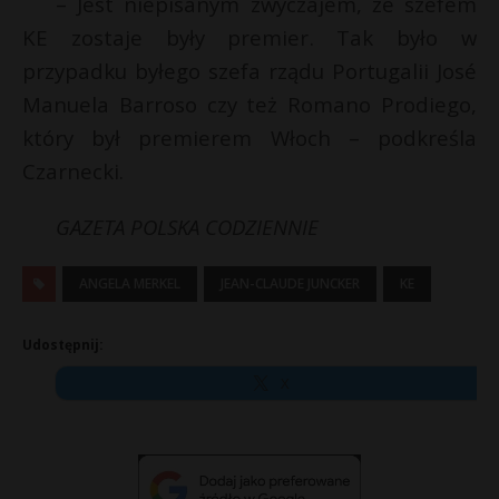
– Jest niepisanym zwyczajem, że szefem
KE zostaje były premier. Tak było w
przypadku byłego szefa rządu Portugalii José
Manuela Barroso czy też Romano Prodiego,
który był premierem Włoch – podkreśla
Czarnecki.
GAZETA POLSKA CODZIENNIE
ANGELA MERKEL
JEAN-CLAUDE JUNCKER
KE
Udostępnij:
X