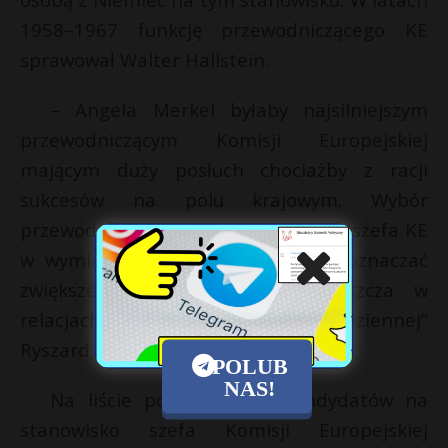
1958–1967 funkcję przewodniczącego KE
sprawował Walter Hallstein.
– Angela Merkel byłaby najsilniejszym
przewodniczącym Komisji Europejskiej
mającym duży posłuch chociażby z racji
sukcesów na polu krajowym. Wybór
przewodniczącej CDU na stanowisko szefa KE
w wymiarze zewnętrznym mógłby oznaczać
zwiększenie autorytetu UE zwłaszcza w
relacjach globalnych – mówi „Codziennej”
Ryszard Czarnecki.
POLUB
NAS!
Na liście potencjalnych kandydatów na
stanowisko szefa Komisji Europejskiej