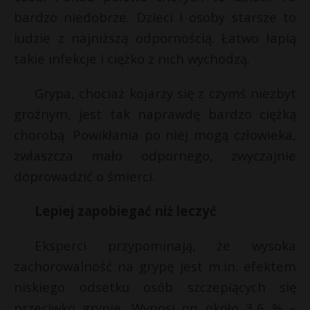
t
bardzo niedobrze. Dzieci i osoby starsze to
r
r
ludzie z najniższą odpornością. Łatwo łapią
r
takie infekcje i ciężko z nich wychodzą.
s
s
Grypa, chociaż kojarzy się z czymś niezbyt
groźnym, jest tak naprawdę bardzo ciężką
chorobą. Powikłania po niej mogą człowieka,
zwłaszcza mało odpornego, zwyczajnie
doprowadzić o śmierci.
Lepiej zapobiegać niż leczyć
Eksperci przypominają, że wysoka
zachorowalność na grypę jest m.in. efektem
niskiego odsetku osób szczepiących się
przeciwko grypie. Wynosi on około 3,6 % –