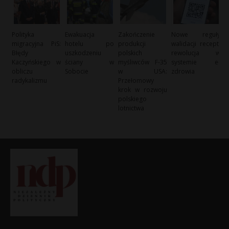
Polityka
Ewakuacja
Zakończenie
Nowe reguły
migracyjna PiS:
hotelu po
produkcji
walidacji recept:
Błędy
uszkodzeniu
polskich
rewolucja w
Kaczyńskiego w
ściany w
myśliwców F-35
systemie e-
obliczu
Sobocie
w USA:
zdrowia
radykalizmu
Przełomowy
krok w rozwoju
polskiego
lotnictwa