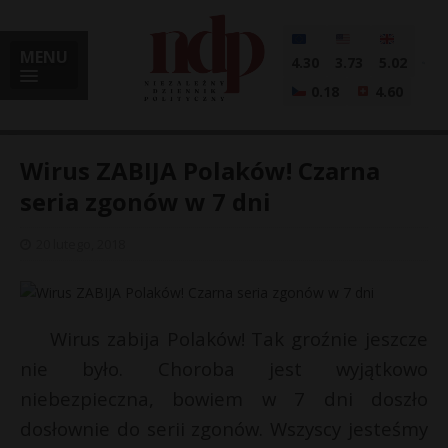
MENU
4.30
3.73
5.02
0.18
4.60
Wirus ZABIJA Polaków! Czarna
seria zgonów w 7 dni
i
20 lutego, 2018
l
Wirus zabija Polaków! Tak groźnie jeszcze
nie było. Choroba jest wyjątkowo
niebezpieczna, bowiem w 7 dni doszło
dosłownie do serii zgonów. Wszyscy jesteśmy