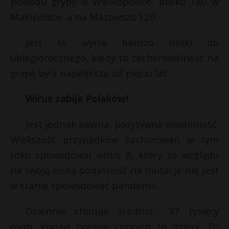
powodu grypy w Wielkopolsce, blisko 180 w
P
Małopolsce, a na Mazowszu 120.
Jest to wynik bardzo bliski do
ubiegłorocznego, kiedy to zachorowalność na
E
grypę była największa od pięciu lat.
Wirus zabija Polaków!
i
l
Jest jednak pewna, pozytywna wiadomość.
Większość przypadków zachorowań w tym
roku spowodował wirus B, który ze względu
na swoją niską podatność na mutacje nie jest
s
w stanie spowodować pandemii.
s
Dziennie choruje średnio… 37 tysięcy
osób. Ponad połowa chorych to dzieci. To