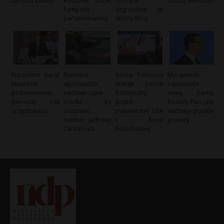
zamiast zasad?
kluczowy punkt
rosnące
muszą wiedzieć?
kampanii
zagrożenie ze
parlamentarnej
strony Rosji
Prezydent Karol
Rumunia
Korea Północna
Morawiecki
Nawrocki
wprowadza
testuje pocisk
zapowiada
podsumowuje
nadzwyczajne
balistyczny
nową partię:
pierwszy rok
środki, by
przed
Rozwój Plus jako
urzędowania
uratować
manewrami USA
nadzieja polskiej
reaktor jądrowy
i Korei
prawicy
Cernavoda
Południowej