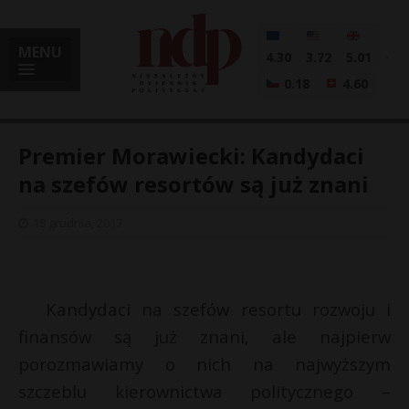
MENU
4.30
3.72
5.01
0.18
4.60
Premier Morawiecki: Kandydaci
na szefów resortów są już znani
i
18 grudnia, 2017
l
Kandydaci na szefów resortu rozwoju i
finansów są już znani, ale najpierw
porozmawiamy o nich na najwyższym
szczeblu kierownictwa politycznego –