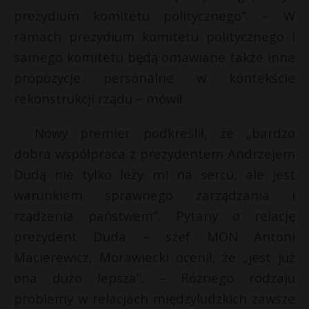
prezydium komitetu politycznego”. – W
P
ramach prezydium komitetu politycznego i
samego komitetu będą omawiane także inne
propozycje personalne w kontekście
E
r
rekonstrukcji rządu – mówił.
Nowy premier podkreślił, że „bardzo
i
s
l
s
dobra współpraca z prezydentem Andrzejem
Dudą nie tylko leży mi na sercu, ale jest
warunkiem sprawnego zarządzania i
*
rządzenia państwem”. Pytany o relację
prezydent Duda – szef MON Antoni
Macierewicz, Morawiecki ocenił, że „jest już
ona dużo lepsza”. – Różnego rodzaju
problemy w relacjach międzyludzkich zawsze