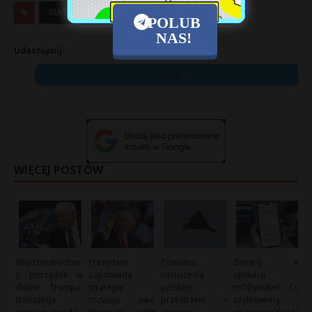
MATEUSZ MORAWIECKI
RZĄD
POLUB
NAS!
Udostępnij:
X
WIĘCEJ POSTÓW
Międzynarodow
Prezydent
Poważne
Zmiany w
y porządek w
zapowiada
naruszenia
aplikacji
dobie Trumpa:
strategię
polskiej
mObywatel: Co
transakcje
rozwoju jako
przestrzeni –
użytkownicy