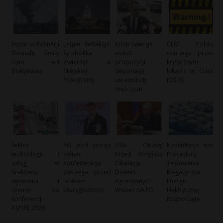
Pożar w Rafinerii
Letnie Refleksje:
Kontrowersje
CERT Polska
Slovnaft: Gęsty
Symbolika
wokół
ostrzega przed
Dym nad
Zwierząt w
propozycji
krytycznymi
Bratysławą
Miejskiej
deportacji
lukami w Cisco
Przestrzeni
ukraińskich
IOS XE
mężczyzn
Sektor
PiS pod presją
USA: Obawy
Konsultacje nad
technologii i
zmian:
Przed Rosyjską
Procedurą
usług w
Konfederacja
Eskalacją
Testowania
Krakowie:
ostrzega przed
Działań
Magazynów
wyzwania i
brakiem
Agresywnych
Energii
szanse na
wiarygodności
Wobec NATO
Elektrycznej
konferencji
Rozpoczęte
ASPIRE 2026