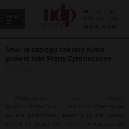
MENU
4.30
3.73
5.02
0.18
4.60
Seul: w zasięgu rakiety Kima
prawie całe Stany Zjednoczone
i
1 grudnia, 2017
l
Wystrzelona we wtorek
północnokoreańska międzykontynentalna
rakieta balistyczna Hwasong-15 ma zasięg
ponad 13 tysięcy kilometrów, co oznacza, że