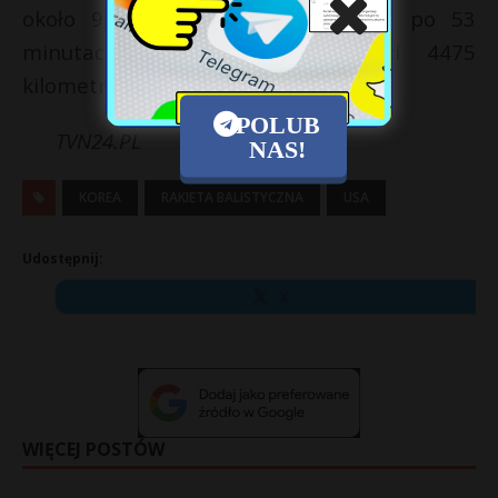
około 950 km przed osiągnięciem po 53
minutach maksymalnej wysokości 4475
kilometrów.
POLUB
TVN24.PL
NAS!
KOREA
RAKIETA BALISTYCZNA
USA
Udostępnij:
X
WIĘCEJ POSTÓW