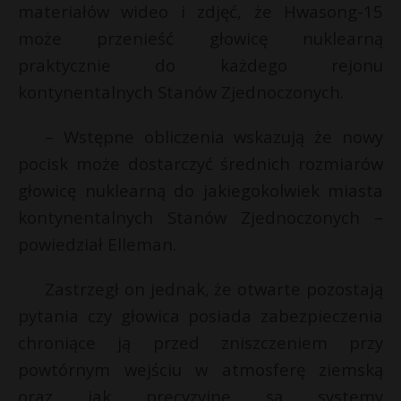
materiałów wideo i zdjęć, że Hwasong-15
P
może przenieść głowicę nuklearną
praktycznie do każdego rejonu
kontynentalnych Stanów Zjednoczonych.
E
– Wstępne obliczenia wskazują że nowy
pocisk może dostarczyć średnich rozmiarów
i
głowicę nuklearną do jakiegokolwiek miasta
l
t
kontynentalnych Stanów Zjednoczonych –
powiedział Elleman.
s
s
Zastrzegł on jednak, że otwarte pozostają
pytania czy głowica posiada zabezpieczenia
chroniące ją przed zniszczeniem przy
E
powtórnym wejściu w atmosferę ziemską
oraz jak precyzyjne są systemy
i