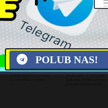
Rekordowy zysk Orlenu w
Odwołanie ambasador RP w
pierwszym półroczu 2026
Brazylii: kontrowersje wokół
roku
decyzji MSZ
POLUB NAS!
Rosnące napięcia na prawicy:
Wyrok sądu w Warszawie:
Co czeka PiS po rozłamie?
Bank musi zwrócić pechową
pożyczkę ofierze oszustwa