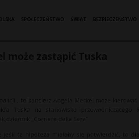
OLSKA
SPOŁECZEŃSTWO
ŚWIAT
BEZPIECZEŃSTWO
kel może zastąpić Tuska
oalicji , to kanclerz Angela Merkel może kierować
alda Tuska na stanowisku przewodniczącego 
k dziennik „Corriere della Sera”.
 jeśli ta hipoteza miałaby się potwierdzić, to dl