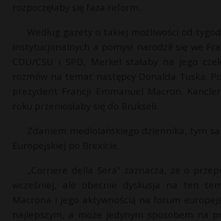
rozpoczęłaby się faza reform.
Według gazety o takiej możliwości od tygodn
instytucjonalnych a pomysł narodził się we Fr
CDU/CSU i SPD, Merkel stałaby na jego czele
rozmów na temat następcy Donalda Tuska. Poja
prezydent Francji Emmanuel Macron. Kancler
roku przeniosłaby się do Brukseli.
Zdaniem mediolańskiego dziennika, tym s
Europejskiej po Brexicie.
„Corriere della Sera” zaznacza, że o prze
wcześniej, ale obecnie dyskusja na ten t
Macrona i jego aktywnością na forum europejsk
najlepszym, a może jedynym sposobem na prz