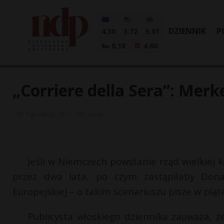
DZIENNIK
P
4.30
3.72
5.01
0.18
4.60
„Corriere della Sera”: Mer
1 grudnia, 2017
Świat
Jeśli w Niemczech powstanie rząd wielkiej k
przez dwa lata, po czym zastąpiłaby Don
Europejskiej – o takim scenariuszu pisze w piąte
Publicysta włoskiego dziennika zauważa, że