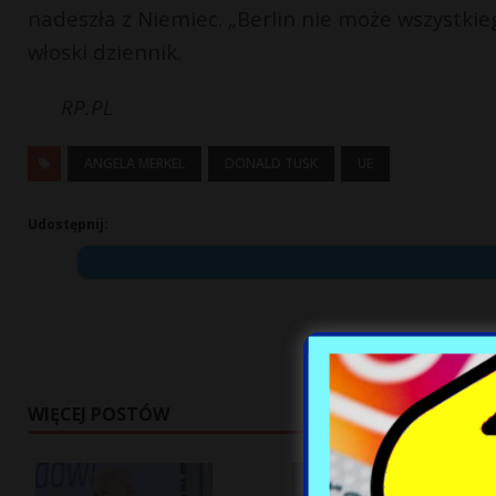
nadeszła z Niemiec. „Berlin nie może wszystki
włoski dziennik.
RP.PL
ANGELA MERKEL
DONALD TUSK
UE
Udostępnij:
WIĘCEJ POSTÓW