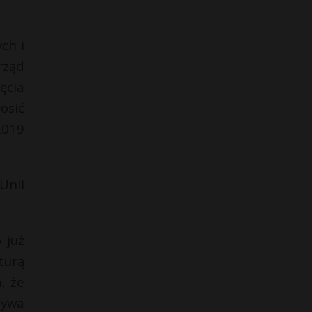
ch i
rząd
ęcia
osić
2019
Unii
 już
turą
, że
tywa