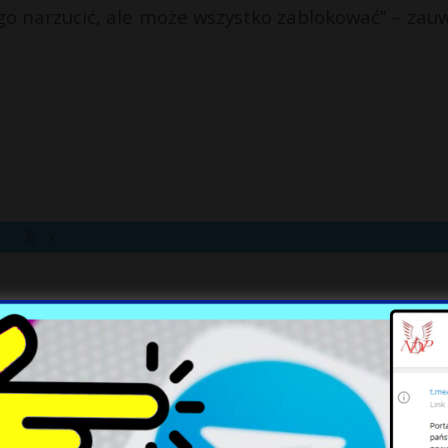
ego narzucić, ale może wszystko zablokować” – zau
X