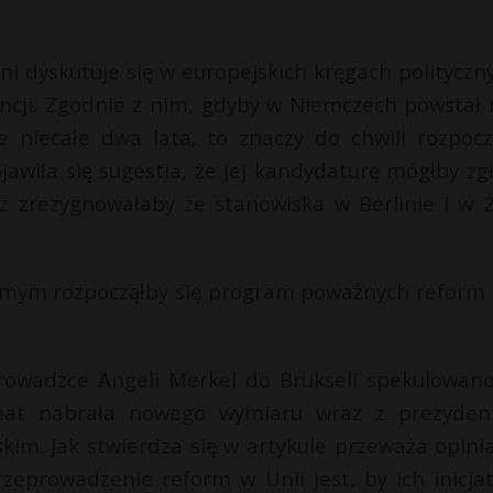
i dyskutuje się w europejskich kręgach polityczny
ancji. Zgodnie z nim, gdyby w Niemczech powstał 
 niecałe dwa lata, to znaczy do chwili rozpocz
wiła się sugestia, że jej kandydaturę mógłby zgł
z zrezygnowałaby ze stanowiska w Berlinie i w 
amym rozpocząłby się program poważnych reform 
prowadzce Angeli Merkel do Brukseli spekulowano
emat nabrała nowego wymiaru wraz z prezyden
im. Jak stwierdza się w artykule przeważa opinia
eprowadzenie reform w Unii jest, by ich inicja