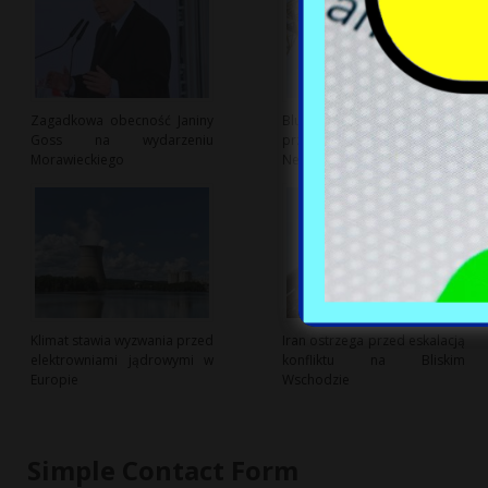
Zagadkowa obecność Janiny
Blue Origin ujawnia
Goss na wydarzeniu
przyczynę eksplozji rakiety
Morawieckiego
New Glenn
Klimat stawia wyzwania przed
Iran ostrzega przed eskalacją
elektrowniami jądrowymi w
konfliktu na Bliskim
Europie
Wschodzie
Simple Contact Form