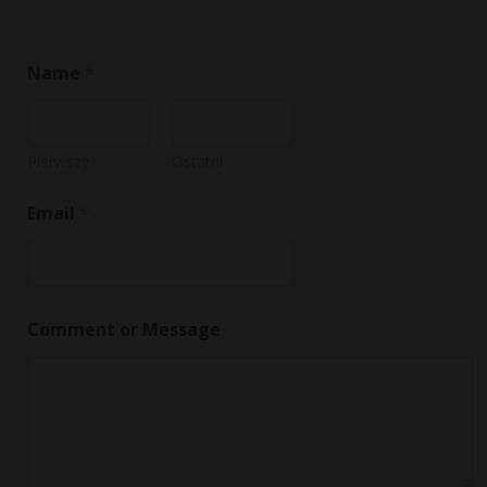
M
Name
*
e
s
s
a
g
Pierwszy
Ostatni
e
N
Email
*
a
m
e
N
a
m
Comment or Message
e