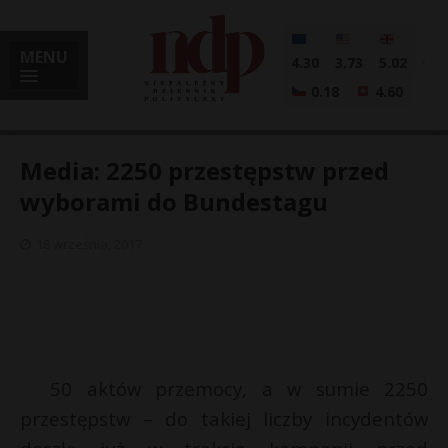
MENU
4.30
3.73
5.02
0.18
4.60
Media: 2250 przestępstw przed
wyborami do Bundestagu
i
18 września, 2017
l
50 aktów przemocy, a w sumie 2250
przestępstw – do takiej liczby incydentów