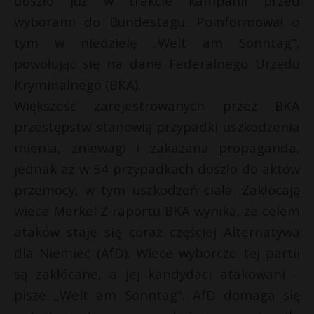
doszło już w trakcie kampanii przed
wyborami do Bundestagu. Poinformował o
tym w niedzielę „Welt am Sonntag”,
powołując się na dane Federalnego Urzędu
Kryminalnego (BKA).
Większość zarejestrowanych przez BKA
przestępstw stanowią przypadki uszkodzenia
mienia, zniewagi i zakazana propaganda,
jednak aż w 54 przypadkach doszło do aktów
przemocy, w tym uszkodzeń ciała. Zakłócają
wiece Merkel Z raportu BKA wynika, że celem
ataków staje się coraz częściej Alternatywa
dla Niemiec (AfD). Wiece wyborcze tej partii
*
są zakłócane, a jej kandydaci atakowani –
r
pisze „Welt am Sonntag”. AfD domaga się