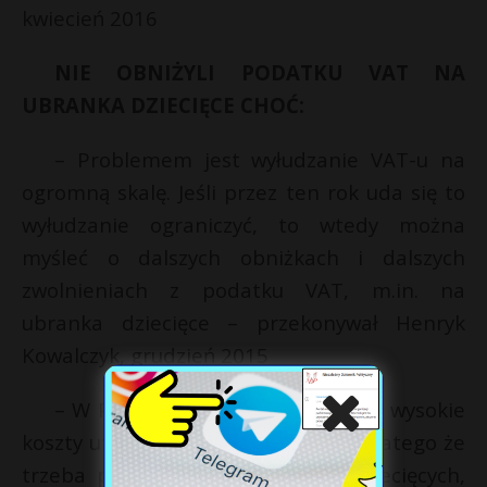
kwiecień 2016
NIE OBNIŻYLI PODATKU VAT NA
UBRANKA DZIECIĘCE CHOĆ:
– Problemem jest wyłudzanie VAT-u na
ogromną skalę. Jeśli przez ten rok uda się to
wyłudzanie ograniczyć, to wtedy można
myśleć o dalszych obniżkach i dalszych
zwolnieniach z podatku VAT, m.in. na
ubranka dziecięce – przekonywał Henryk
Kowalczyk, grudzień 2015
– W Polsce wciąż jest niska płaca, wysokie
koszty utrzymania rodziny, choćby dlatego że
trzeba płacić VAT od artykułów dziecięcych,