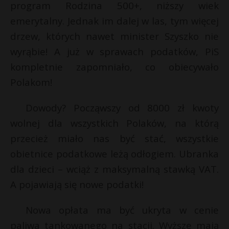
program Rodzina 500+, niższy wiek
emerytalny. Jednak im dalej w las, tym więcej
drzew, których nawet minister Szyszko nie
wyrąbie! A już w sprawach podatków, PiS
kompletnie zapomniało, co obiecywało
Polakom!
Dowody? Począwszy od 8000 zł kwoty
wolnej dla wszystkich Polaków, na którą
przecież miało nas być stać, wszystkie
obietnice podatkowe leżą odłogiem. Ubranka
dla dzieci – wciąż z maksymalną stawką VAT.
A pojawiają się nowe podatki!
Nowa opłata ma być ukryta w cenie
paliwa tankowanego na stacji. Wyższe mają