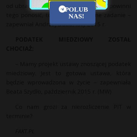
od ubranek, od bucików. Rodzice nie powinni
POLUB
tego ponosić, to dla Polski kolejne zadanie –
NAS!
zapewniał Andrzej Duda, luty 2015 r.
PODATEK MIEDZIOWY ZOSTAŁ
CHOCIAŻ:
– Mamy projekt ustawy znoszącej podatek
miedziowy. Jest to gotowa ustawa, która
będzie wprowadzona w życie – zapewniała
Beata Szydło, październik 2015 r. (MW)
Co nam grozi za nierozliczenie PIT w
terminie?
FAKT.PL