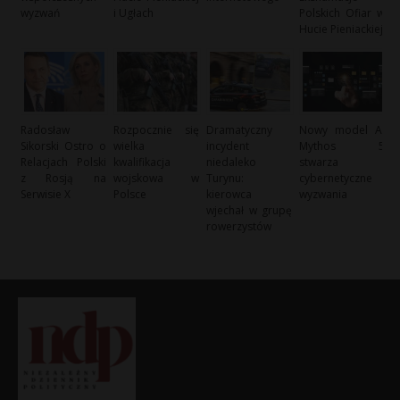
wyzwań
i Ugłach
Polskich Ofiar w
Hucie Pieniackiej
Radosław
Rozpocznie się
Dramatyczny
Nowy model AI
Sikorski Ostro o
wielka
incydent
Mythos 5
Relacjach Polski
kwalifikacja
niedaleko
stwarza
z Rosją na
wojskowa w
Turynu:
cybernetyczne
Serwisie X
Polsce
kierowca
wyzwania
wjechał w grupę
rowerzystów