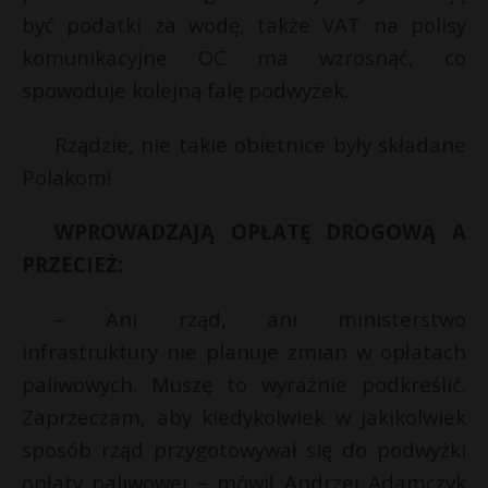
być podatki za wodę, także VAT na polisy
P
komunikacyjne OC ma wzrosnąć, co
spowoduje kolejną falę podwyżek.
Rządzie, nie takie obietnice były składane
E
Polakom!
i
*
WPROWADZAJĄ OPŁATĘ DROGOWĄ A
l
PRZECIEŻ:
– Ani rząd, ani ministerstwo
infrastruktury nie planuje zmian w opłatach
t
paliwowych. Muszę to wyraźnie podkreślić.
Zaprzeczam, aby kiedykolwiek w jakikolwiek
sposób rząd przygotowywał się do podwyżki
opłaty paliwowej – mówił Andrzej Adamczyk