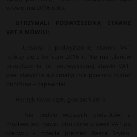
t
w kwietniu 2016 roku.
r
UTRZYMALI PODWYŻSZONĄ STAWKĘ
s
VAT A MÓWILI:
s
– Ustawa o podwyższonej stawce VAT
kończy się z końcem 2016 r. Nie ma planów
przedłużenia tej podwyższonej stawki VAT,
więc stawki te automatycznie powinny zostać
obniżone – zapewniał
Henryk Kowalczyk, grudzień 2015
– Nie będzie wyższych podatków, a
możliwe jest nawet obniżenie stawek VAT po
czerwcu – mówiła premier Beata Szydło,