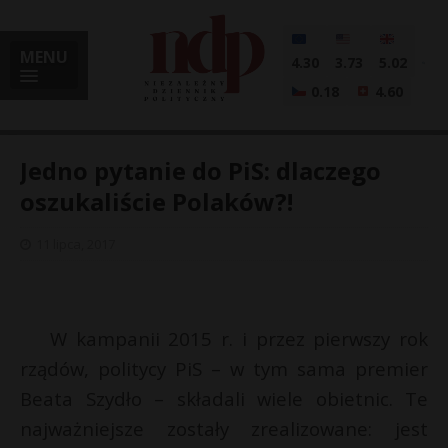
MENU
4.30
3.73
5.02
0.18
4.60
Jedno pytanie do PiS: dlaczego
oszukaliście Polaków?!
i
11 lipca, 2017
l
W kampanii 2015 r. i przez pierwszy rok
rządów, politycy PiS – w tym sama premier
Beata Szydło – składali wiele obietnic. Te
najważniejsze zostały zrealizowane: jest