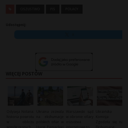
OSZUSTWO
PIS
POLACY
Udostępnij:
X
WIĘCEJ POSTÓW
Odyseja Nolana:
Ukraina zezwala
Warszawski sąd
Ukraińska
historia powrotu
na ekshumacje
w obronie ofiary
Komisja
w obliczu
polskich ofiar w
oszustwa
Zgodziła się na
współczesnych
Hucie Pieniackiej
internetowego
Ekshumacje