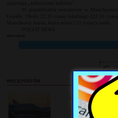
nazywają „żołnierzem kalifatu”.
W poniedziałek wieczorem w Manchesterze
Grande. Około 22.35 czasu lokalnego (23.35 czasu
Manchester Arena, która mieści 21 tysięcy osób.
POLSAT NEWS
Udostępnij:
WIĘCEJ POSTÓW