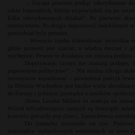
– Europa powinna podjąć zdecydowane dzia
także francuskich, którzy wypowiadali się po osta
kilka zdecydowanych działań”. Po pierwsze depo
terroryzmem. Po drugie deportować radykalnych mu
powiedział były premier.
– Wreszcie trzeba zlikwidować wszystkie e
gdzie prawem jest szariat, a władzą meczet i g
niechętnie. Pewnie te działania nie zostaną podjęte 
Dopytywany, czemu nie zostaną podjęte, o
poprawnym politycznie”. – Nie można nikogo atakow
terrorystów asymilować – powiedział polityk lewi
na Bliskim Wschodzie jest bardzo wielu zbrodniarzy
do Europy i pobierać pieniądze z zasiłków społeczn
Słowa Leszka Millera to reakcja na zama
Wśród kilkudziesięciu rannych są dziesiątki młod
koncertu gwiazdy pop dzieci. Zamachowca samobój
Do zamachu przyznało się tzw. Państwo
materiałów wybuchowych wniesionych na teren hal