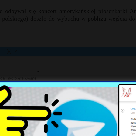
 odbywał się koncert amerykańskiej piosenkarki Ar
 polskiego) doszło do wybuchu w pobliżu wejścia do 
X