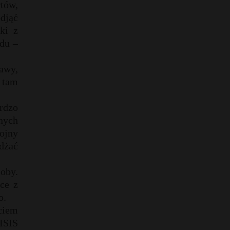
tów,
odjąć
ki z
du –
awy,
 tam
rdzo
lnych
ojny
żdżać
oby.
ce z
o.
ciem
ISIS