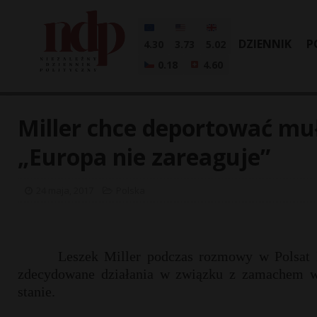
DZIENNIK
P
4.30
3.73
5.02
0.18
4.60
Miller chce deportować mu
„Europa nie zareaguje”
24 maja, 2017
Polska
Leszek Miller podczas rozmowy w Polsat N
zdecydowane działania w związku z zamachem w M
stanie.