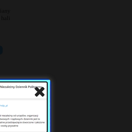
iany
hali