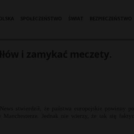
OLSKA
SPOŁECZEŃSTWO
ŚWIAT
BEZPIECZEŃSTWO
łłów i zamykać meczety.
ews stwierdził, że państwa europejskie powinny po
anchesterze. Jednak nie wierzy, że tak się faktyc