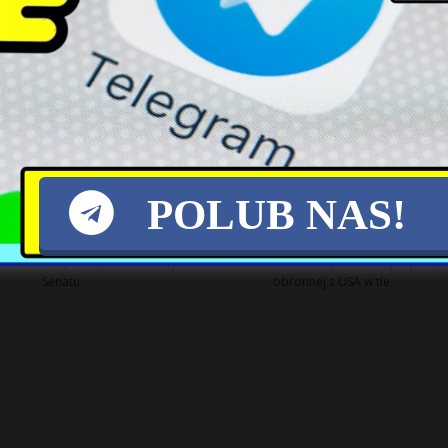
Rocznica zaprzysiężenia
Polska branża kosmiczna:
Karola Nawrockiego: krytyka
Potencjał i wyzwania rozwoju
'sejmowej zamrażarki’
POLUB NAS!
Nowe sankcje USA wobec
Sporny dialog o polsko-
Rosji i Iranu: kluczowy krok
ukraińskiej współpracy
Senatu
obronnej z USA w tle