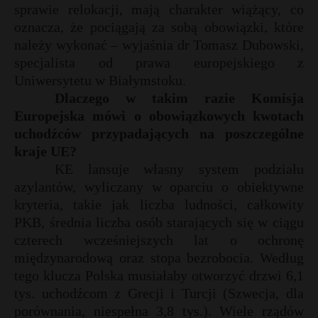
t
sprawie relokacji, mają charakter wiążący, co
oznacza, że pociągają za sobą obowiązki, które
r
należy wykonać – wyjaśnia dr Tomasz Dubowski,
specjalista od prawa europejskiego z
s
Uniwersytetu w Białymstoku.
s
Dlaczego w takim razie Komisja
Europejska mówi o obowiązkowych kwotach
uchodźców przypadających na poszczególne
kraje UE?
KE lansuje własny system podziału
azylantów, wyliczany w oparciu o obiektywne
kryteria, takie jak liczba ludności, całkowity
PKB, średnia liczba osób starających się w ciągu
czterech wcześniejszych lat o ochronę
międzynarodową oraz stopa bezrobocia. Według
tego klucza Polska musiałaby otworzyć drzwi 6,1
tys. uchodźcom z Grecji i Turcji (Szwecja, dla
porównania, niespełna 3,8 tys.). Wiele rządów