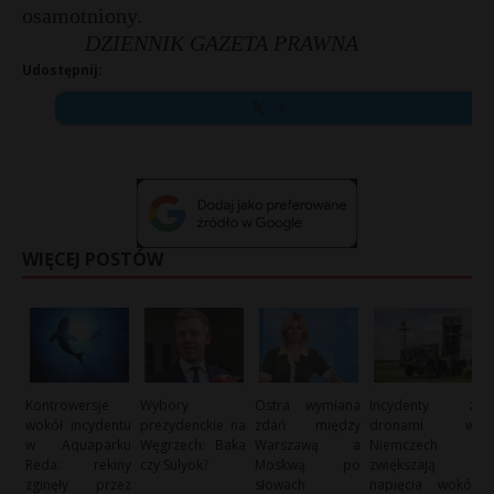
osamotniony.
DZIENNIK GAZETA PRAWNA
Udostępnij:
X
WIĘCEJ POSTÓW
Kontrowersje
Wybory
Ostra wymiana
Incydenty z
wokół incydentu
prezydenckie na
zdań między
dronami w
w Aquaparku
Węgrzech: Baka
Warszawą a
Niemczech
Reda: rekiny
czy Sulyok?
Moskwą po
zwiększają
zginęły przez
słowach
napięcia wokół