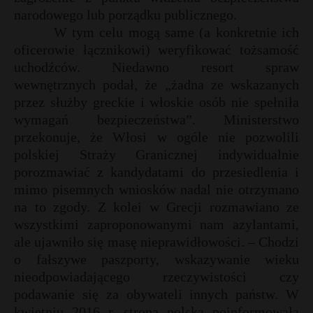
narodowego lub porządku publicznego.
W tym celu mogą same (a konkretnie ich
oficerowie łącznikowi) weryfikować tożsamość
uchodźców. Niedawno resort spraw
wewnętrznych podał, że „żadna ze wskazanych
przez służby greckie i włoskie osób nie spełniła
wymagań bezpieczeństwa”. Ministerstwo
przekonuje, że Włosi w ogóle nie pozwolili
polskiej Straży Granicznej indywidualnie
porozmawiać z kandydatami do przesiedlenia i
mimo pisemnych wniosków nadal nie otrzymano
na to zgody. Z kolei w Grecji rozmawiano ze
wszystkimi zaproponowanymi nam azylantami,
ale ujawniło się masę nieprawidłowości. – Chodzi
o fałszywe paszporty, wskazywanie wieku
nieodpowiadającego rzeczywistości czy
podawanie się za obywateli innych państw. W
kwietniu 2016 r. strona polska poinformowała