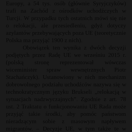
Europy, a 54 tys. osób (głównie Syryjczyków)
P
trafi na Zachód z ośrodków uchodźczych w
Turcji. W przypadku tych ostatnich mówi się nie
o relokacji, ale przesiedleniu, gdyż dotyczy
azylantów przebywających poza UE (teoretycznie
E
Polska ma przyjąć 1900 z nich).
Obowiązek ten wynika z dwóch decyzji
podjętych przez Radę UE we wrześniu 2015 r.
i
(polską stronę reprezentował wówczas
l
wiceminister spraw wewnętrznych Piotr
Stachańczyk). Ustanowiony w nich mechanizm
dobrowolnego podziału uchodźców nazywa się w
technokratycznym języku Brukseli „relokacją w
*
sytuacjach nadzwyczajnych”. Zgodnie z art. 78
ust. 2 Traktatu o funkcjonowaniu UE Rada może
przyjąć takie środki, aby pomóc państwom
nieradzącym sobie z masowym napływem
*
migrantów. – Decyzje UE, w tym także te w