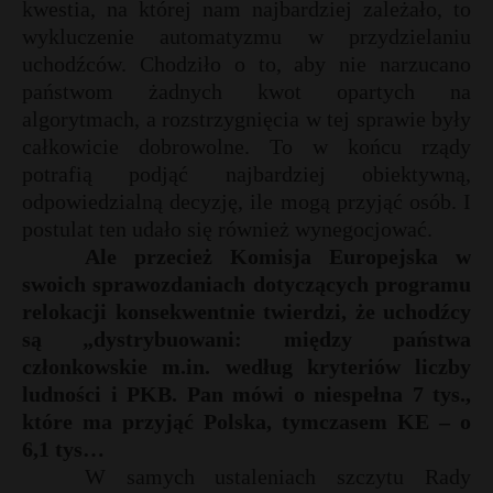
kwestia, na której nam najbardziej zależało, to
wykluczenie automatyzmu w przydzielaniu
uchodźców. Chodziło o to, aby nie narzucano
państwom żadnych kwot opartych na
algorytmach, a rozstrzygnięcia w tej sprawie były
całkowicie dobrowolne. To w końcu rządy
potrafią podjąć najbardziej obiektywną,
odpowiedzialną decyzję, ile mogą przyjąć osób. I
postulat ten udało się również wynegocjować.
Ale przecież Komisja Europejska w
swoich sprawozdaniach dotyczących programu
relokacji konsekwentnie twierdzi, że uchodźcy
są „dystrybuowani: między państwa
członkowskie m.in. według kryteriów liczby
ludności i PKB. Pan mówi o niespełna 7 tys.,
które ma przyjąć Polska, tymczasem KE – o
6,1 tys…
W samych ustaleniach szczytu Rady