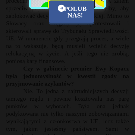
procedurę większości kwalifikowanej. A zatem
sprzeciw pięciu państw nie wystarczyłby, aby
POLUB
NAS!
zablokować decyzję Rady Europejskiej. Mimo to
Słowacy oraz Węgrzy ją oprotestowali i
skierowali sprawę do Trybunału Sprawiedliwości
UE. W momencie gdy przegrają proces, a wiele
na to wskazuje, będą musieli wcielić decyzję
relokacyjną w życie. A jeśli tego nie zrobią,
poniosą kary finansowe.
Czy w gabinecie premier Ewy Kopacz
była jednomyślność w kwestii zgody na
przyjmowanie azylantów?
Nie. To jedna z najtrudniejszych decyzji
tamtego rządu i pewnie kosztowała nas parę
punktów w wyborach. Była ona jednak
podyktowana nie tylko naszymi zobowiązaniami
wynikającymi z członkostwa w UE, lecz także
tym, jakim jesteśmy państwem. Sami w