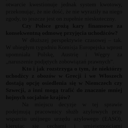
otwarcie kwestionuje jednak system kwotowy,
przekonując, że nie dość, że nie wyraziły na niego
zgody, to jeszcze jest on zupełnie nieskuteczny.
Czy Polsce grożą kary finansowe za
konsekwentną odmowę przyjęcia uchodźców?
W dłuższej perspektywie czasowej – tak.
W ubiegłym tygodniu Komisja Europejska wprost
upomniała Polskę, Austrię i Węgry za
„naruszenie podjętych zobowiązań prawnych”.
Kto i jak rozstrzyga o tym, że niektórzy
uchodźcy z obozów w Grecji i we Włoszech
dostają opcję osiedlenia się w Niemczech czy
Szwecji, a inni mogą trafić do znacznie mniej
hojnych socjalnie krajów?
Na miejscu decyzje w tej sprawie
podejmują pracownicy służb azylowych przy
wsparciu unijnego urzędu azylowego (EASO),
kierując się cechami i umiejętnościami