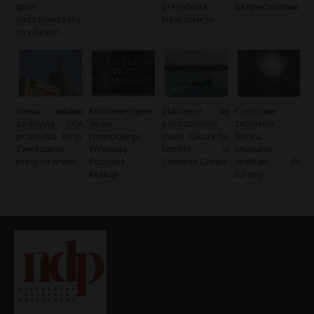
splot
prezydenta
bezpieczeństwa
nieprzewidziany
Nawrockiego
ch zdarzeń
Nowa ustawa
Kontrowersyjne
Zbliżające się
Częściowe
sankcyjna USA
Słowa
porozumienie
zaćmienie
przeciwko Rosji:
Nawrockiego
może zakończyć
Słońca:
Zwiększenie
Wywołują
konflikt w
wyzwanie i
presji na Kreml
Rosyjskie
Cieśninie Ormuz
spektakl dla
Reakcje
Europy