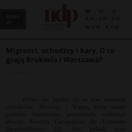
MENU
4.30
3.73
5.02
0.18
4.60
Migranci, uchodźcy i kary. O co
grają Bruksela i Warszawa?
i
24 maja, 2017
l
Polska nie zgadza się na tzw. relokację
uchodźców. Słowacja i Węgry, które zajęły
podobne stanowisko, postanowiły zaskarżyć
decyzje Komisji Europejskiej do Trybunału
Sprawiedliwości UE. Jest jednak mało