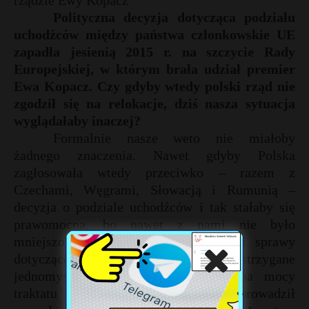
rządzie Ewy Kopacz
Polityczna decyzja dotycząca podziału
uchodźców między państwa członkowskie UE
zapadła jesienią 2015 r. na szczycie Rady
Europejskiej, w którym brała udział premier
Ewa Kopacz. Czy gdyby wtedy polski rząd nie
zgodził się na relokacje, dziś nasza sytuacja
wyglądałaby inaczej?
Formalnie nasze weto nie miałoby
żadnego znaczenia. Nawet gdyby Polska
zagłosowała wtedy przeciwko – razem z
Czechami, Węgrami, Słowacją i Rumunią –
decyzja o podziale uchodźców i tak stałaby się
prawomocna, bo nawet z nami nie było
mniejszości blokującej. W przeszłości sprawy
dotyczące migracji były rozstrzygane
jednomyślnie, ale zmieniło się to na mocy
traktatu lizbońskiego, który wprowadził