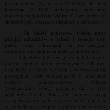
prawdopodobne, by decyzja TSUE była dla nich
korzystna. W DGP analizujemy, jakie pole
manewru mają polskie władze. I czym może się
skończyć spór Warszawy i Brukseli o uchodźców.
Na jakiej podstawie Polska musi
przyjąć uchodźców z Włoch i Grecji? Czy
polski rząd zobowiązał się też przyjąć
azylantów z ośrodków uchodźczych w Turcji?
Tak. Początkowo w grę wchodził jedynie
podział między kraje członkowskie 160 tys.
uchodźców z obozów w Grecji i we Włoszech (a
precyzyjniej osób wnioskujących o udzielenie
ochrony międzynarodowej). Polska
zadeklarowała wtedy przyjęcie ok. 5 tys.
azylantów. Później Rada UE zmieniła swoją
drugą decyzję i uzgodniono, że relokacją objętych
zostanie 98 tys. osób przebywających na południu