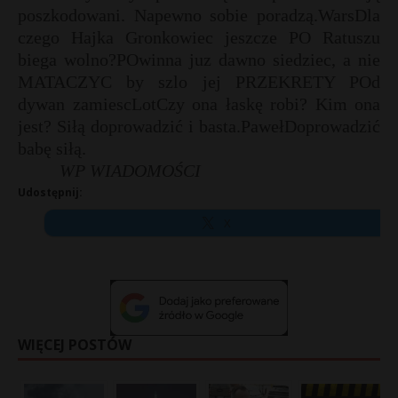
poszkodowani. Napewno sobie poradzą.WarsDla
czego Hajka Gronkowiec jeszcze PO Ratuszu
biega wolno?POwinna juz dawno siedziec, a nie
MATACZYC by szlo jej PRZEKRETY POd
dywan zamiescLotCzy ona łaskę robi? Kim ona
jest? Siłą doprowadzić i basta.PawełDoprowadzić
babę siłą.
WP WIADOMOŚCI
Udostępnij:
X
WIĘCEJ POSTÓW