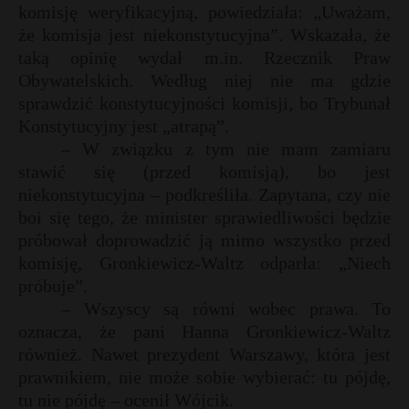
t
komisję weryfikacyjną, powiedziała: „Uważam,
że komisja jest niekonstytucyjna”. Wskazała, że
r
taką opinię wydał m.in. Rzecznik Praw
Obywatelskich. Według niej nie ma gdzie
s
sprawdzić konstytucyjności komisji, bo Trybunał
s
Konstytucyjny jest „atrapą”.
– W związku z tym nie mam zamiaru
stawić się (przed komisją), bo jest
niekonstytucyjna – podkreśliła. Zapytana, czy nie
boi się tego, że minister sprawiedliwości będzie
próbował doprowadzić ją mimo wszystko przed
komisję, Gronkiewicz-Waltz odparła: „Niech
próbuje”.
– Wszyscy są równi wobec prawa. To
oznacza, że pani Hanna Gronkiewicz-Waltz
również. Nawet prezydent Warszawy, która jest
prawnikiem, nie może sobie wybierać: tu pójdę,
tu nie pójdę – ocenił Wójcik.