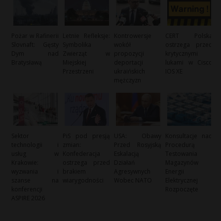
Pożar w Rafinerii
Letnie Refleksje:
Kontrowersje
CERT Polska
Slovnaft: Gęsty
Symbolika
wokół
ostrzega przed
Dym nad
Zwierząt w
propozycji
krytycznymi
Bratysławą
Miejskiej
deportacji
lukami w Cisco
Przestrzeni
ukraińskich
IOS XE
mężczyzn
Sektor
PiS pod presją
USA: Obawy
Konsultacje nad
technologii i
zmian:
Przed Rosyjską
Procedurą
usług w
Konfederacja
Eskalacją
Testowania
Krakowie:
ostrzega przed
Działań
Magazynów
wyzwania i
brakiem
Agresywnych
Energii
szanse na
wiarygodności
Wobec NATO
Elektrycznej
konferencji
Rozpoczęte
ASPIRE 2026