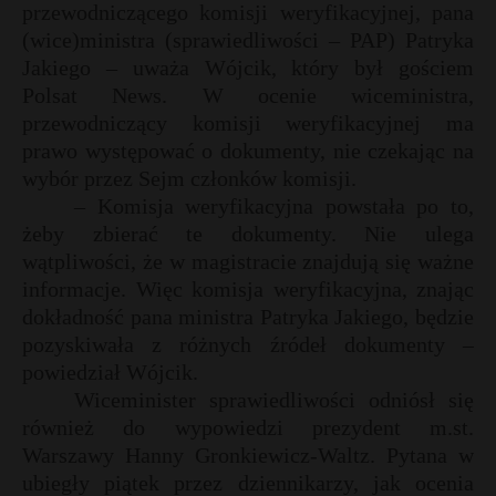
przewodniczącego komisji weryfikacyjnej, pana
P
(wice)ministra (sprawiedliwości – PAP) Patryka
Jakiego – uważa Wójcik, który był gościem
Polsat News. W ocenie wiceministra,
przewodniczący komisji weryfikacyjnej ma
*
E
prawo występować o dokumenty, nie czekając na
E
wybór przez Sejm członków komisji.
– Komisja weryfikacyjna powstała po to,
i
i
żeby zbierać te dokumenty. Nie ulega
l
l
*
wątpliwości, że w magistracie znajdują się ważne
informacje. Więc komisja weryfikacyjna, znając
dokładność pana ministra Patryka Jakiego, będzie
pozyskiwała z różnych źródeł dokumenty –
powiedział Wójcik.
Wiceminister sprawiedliwości odniósł się
również do wypowiedzi prezydent m.st.
Warszawy Hanny Gronkiewicz-Waltz. Pytana w
ubiegły piątek przez dziennikarzy, jak ocenia