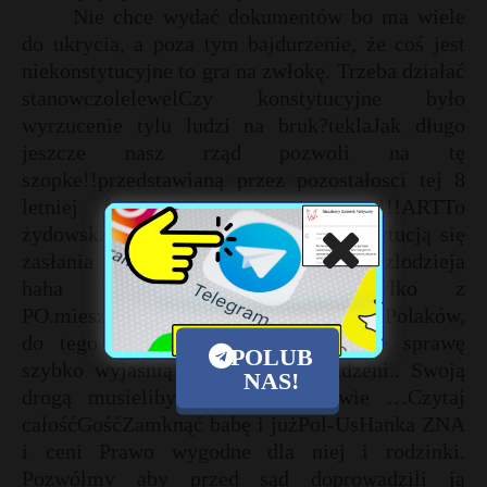
Nie chce wydać dokumentów bo ma wiele
do ukrycia, a poza tym bajdurzenie, że coś jest
niekonstytucyjne to gra na zwłokę. Trzeba działać
stanowczolelewelCzy konstytucyjne było
wyrzucenie tylu ludzi na bruk?teklaJak długo
jeszcze nasz rząd pozwoli na tę
szopke!!przedstawianą przez pozostałosci tej 8
letniej farsy jaka była wowczas!!!ARTTo
żydowska złodziejka i cwaniara .Konstytucją się
zasłania o zgrozo złodziej mówi łapać zlodzieja
haha jaj takie jaka to tylko z
PO.mieszkaniecWstrętna baba, okradła Polaków,
do tego mataczy, mamy nadzieję ze sprawę
POLUB
szybko wyjaśnią i winni będą osadzeni.. Swoją
NAS!
drogą musieliby pozamykać prawie …Czytaj
całośćGośćZamknąć babę i jużPol-UsHanka ZNA
i ceni Prawo wygodne dla niej i rodzinki.
Pozwólmy aby przed sąd doprowadzili ją