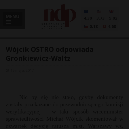
MENU
4.30
3.73
5.02
0.18
4.60
Wójcik OSTRO odpowiada
Gronkiewicz-Waltz
i
19 maja, 2017
l
Nic by się nie stało, gdyby dokumenty
zostały przekazane do przewodniczącego komisji
weryfikacyjnej – w taki sposób wiceminister
sprawiedliwości Michał Wójcik skomentował w
czwartek decyzję ratusza m.st. Warszawy ws.