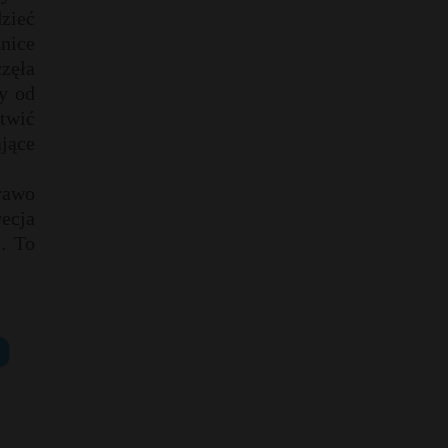
zieć
nice
zęła
y od
atwić
jące
rawo
ecja
… To