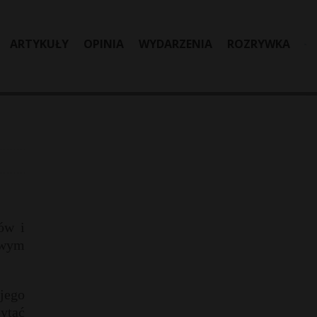
ARTYKUŁY
OPINIA
WYDARZENIA
ROZRYWKA
ów i
iwym
ojego
ytać