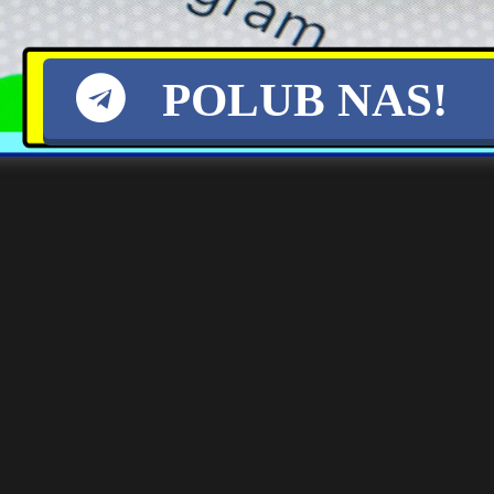
migrantów do Ceuty
rosyjskich dronów na
niemiecki frachtowiec
POLUB NAS!