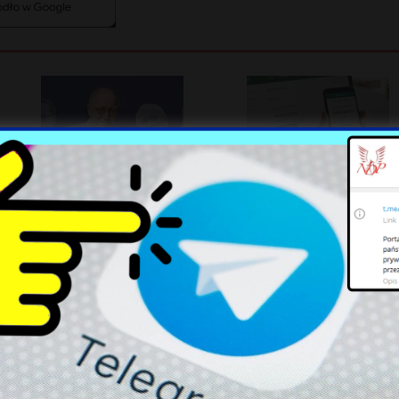
Rosnące napięcia na prawicy:
Wyrok sądu w Warszawie:
Co czeka PiS po rozłamie?
Bank musi zwrócić pechową
pożyczkę ofierze oszustwa
Hiszpania w gotowości:
Dramatyczne chwile na
Możliwa kolejna fala
Morzu Czarnym: Atak