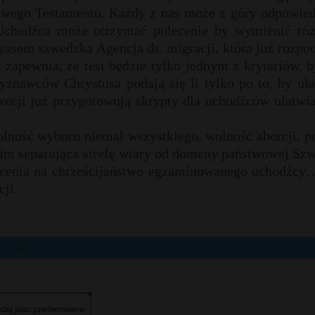
owego Testamentu. Każdy z nas może z góry odpowied
 Uchodźca może otrzymać polecenie by wymienić róż
sem szwedzka Agencja ds. migracji, która już rozpoc
zapewnia, że test będzie tylko jednym z kryteriów, b
wyznawców Chrystusa podają się li tylko po to, by uł
wecji już przygotowują skrypty dla uchodźców ułatwia
olność wyboru niemal wszystkiego, wolność aborcji, p
kim separująca strefę wiary od domeny państwowej Szw
rócenia na chrześcijaństwo egzaminowanego uchodźcy
ji.
X