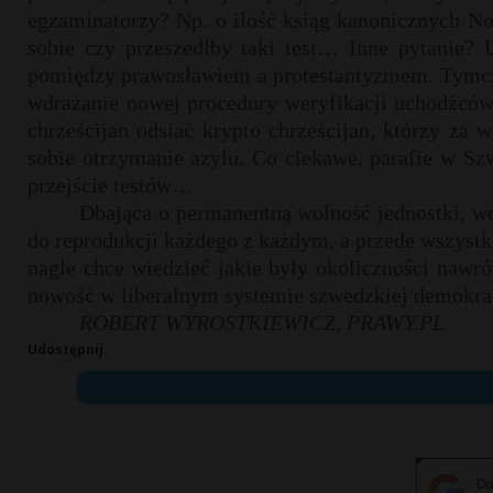
egzaminatorzy? Np. o ilość ksiąg kanonicznych N
sobie czy przeszedłby taki test… Inne pytanie?
pomiędzy prawosławiem a protestantyzmem. Tymcza
wdrażanie nowej procedury weryfikacji uchodźców 
chrześcijan odsiać krypto chrześcijan, którzy za 
sobie otrzymanie azylu. Co ciekawe, parafie w Sz
przejście testów…
Dbająca o permanentną wolność jednostki, w
do reprodukcji każdego z każdym, a przede wszyst
nagle chce wiedzieć jakie były okoliczności naw
nowość w liberalnym systemie szwedzkiej demokrac
ROBERT WYROSTKIEWICZ, PRAWY.PL
Udostępnij: