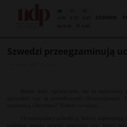
DZIENNIK
P
4.30
3.72
5.01
0.18
4.60
Szwedzi przeegzaminują uc
19 maja, 2017
Świat
Brzmi dość egzotycznie, ale to najnowszy
sprawdzić czy są prawdziwymi chrześcijanami. 
wyznawcą Chrystusa? Testem na wiarę…
Chrześcijańscy uchodźcy, którzy zapewniają, ż
państwa, muszą przejść specjalny test, który 