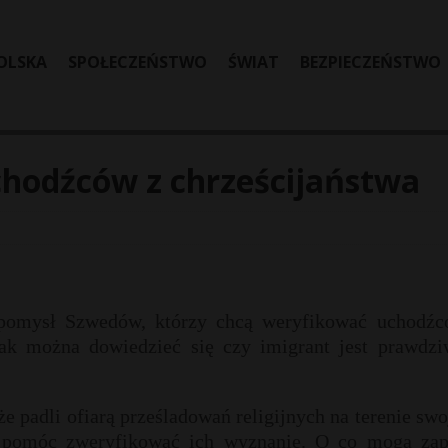
OLSKA
SPOŁECZEŃSTWO
ŚWIAT
BEZPIECZEŃSTWO
hodźców z chrześcijaństwa
 pomysł Szwedów, którzy chcą weryfikować uchodźc
Jak można dowiedzieć się czy imigrant jest prawdz
e padli ofiarą prześladowań religijnych na terenie sw
ma pomóc zweryfikować ich wyznanie. O co mogą zap