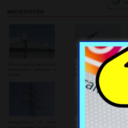
WIĘCEJ POSTÓW
Klimat stawia wyzwania przed
Iran ostrzega przed eskalacją
elektrowniami jądrowymi w
konfliktu na Bliskim
Europie
Wschodzie
Wynagrodzenia na rynku
Szokujące wyniki audytu w
mocy osiągnęły 7,61 mld zł w
Szpitalu Południowym: Rafał