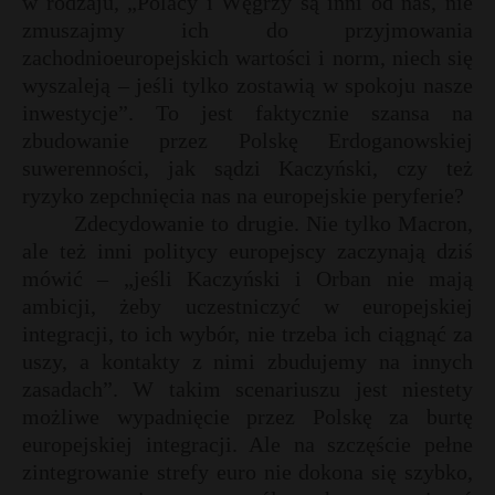
w rodzaju, „Polacy i Węgrzy są inni od nas, nie
zmuszajmy ich do przyjmowania
zachodnioeuropejskich wartości i norm, niech się
wyszaleją – jeśli tylko zostawią w spokoju nasze
inwestycje”. To jest faktycznie szansa na
zbudowanie przez Polskę Erdoganowskiej
suwerenności, jak sądzi Kaczyński, czy też
ryzyko zepchnięcia nas na europejskie peryferie?
Zdecydowanie to drugie. Nie tylko Macron,
ale też inni politycy europejscy zaczynają dziś
mówić – „jeśli Kaczyński i Orban nie mają
ambicji, żeby uczestniczyć w europejskiej
integracji, to ich wybór, nie trzeba ich ciągnąć za
uszy, a kontakty z nimi zbudujemy na innych
zasadach”. W takim scenariuszu jest niestety
możliwe wypadnięcie przez Polskę za burtę
europejskiej integracji. Ale na szczęście pełne
zintegrowanie strefy euro nie dokona się szybko,