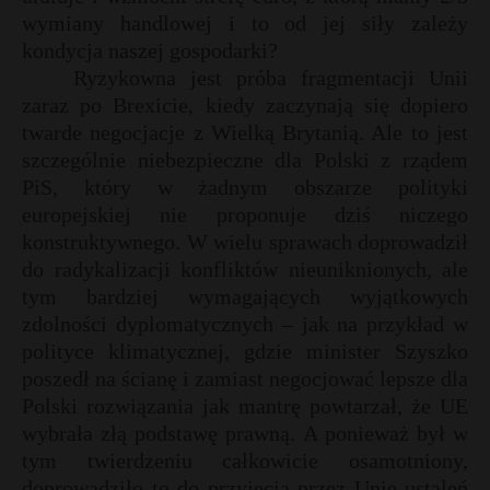
wymiany handlowej i to od jej siły zależy
kondycja naszej gospodarki?
Ryzykowna jest próba fragmentacji Unii
zaraz po Brexicie, kiedy zaczynają się dopiero
twarde negocjacje z Wielką Brytanią. Ale to jest
szczególnie niebezpieczne dla Polski z rządem
PiS, który w żadnym obszarze polityki
europejskiej nie proponuje dziś niczego
konstruktywnego. W wielu sprawach doprowadził
do radykalizacji konfliktów nieuniknionych, ale
tym bardziej wymagających wyjątkowych
zdolności dyplomatycznych – jak na przykład w
polityce klimatycznej, gdzie minister Szyszko
poszedł na ścianę i zamiast negocjować lepsze dla
Polski rozwiązania jak mantrę powtarzał, że UE
wybrała złą podstawę prawną. A ponieważ był w
tym twierdzeniu całkowicie osamotniony,
doprowadziło to do przyjęcia przez Unię ustaleń