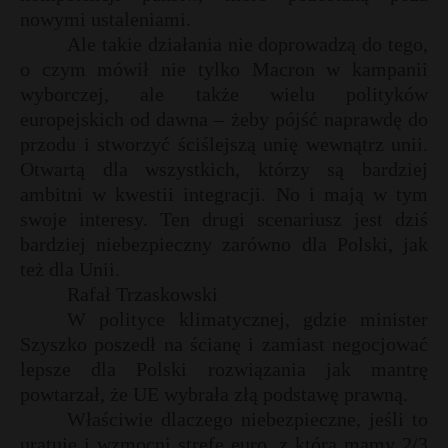
t
nowymi ustaleniami.
r
Ale takie działania nie doprowadzą do tego,
t
o czym mówił nie tylko Macron w kampanii
wyborczej, ale także wielu polityków
s
s
europejskich od dawna – żeby pójść naprawdę do
przodu i stworzyć ściślejszą unię wewnątrz unii.
Otwartą dla wszystkich, którzy są bardziej
ambitni w kwestii integracji. No i mają w tym
swoje interesy. Ten drugi scenariusz jest dziś
bardziej niebezpieczny zarówno dla Polski, jak
też dla Unii.
Rafał Trzaskowski
W polityce klimatycznej, gdzie minister
Szyszko poszedł na ścianę i zamiast negocjować
lepsze dla Polski rozwiązania jak mantrę
powtarzał, że UE wybrała złą podstawę prawną.
Właściwie dlaczego niebezpieczne, jeśli to
uratuje i wzmocni strefę euro, z którą mamy 2/3