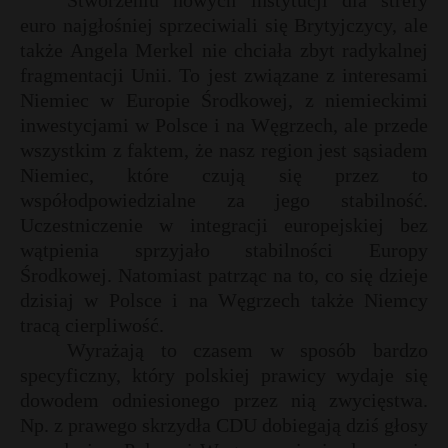
Stworzeniu nowych instytucji dla strefy
euro najgłośniej sprzeciwiali się Brytyjczycy, ale
także Angela Merkel nie chciała zbyt radykalnej
fragmentacji Unii. To jest związane z interesami
Niemiec w Europie Środkowej, z niemieckimi
inwestycjami w Polsce i na Węgrzech, ale przede
wszystkim z faktem, że nasz region jest sąsiadem
Niemiec, które czują się przez to
współodpowiedzialne za jego stabilność.
Uczestniczenie w integracji europejskiej bez
wątpienia sprzyjało stabilności Europy
Środkowej. Natomiast patrząc na to, co się dzieje
dzisiaj w Polsce i na Węgrzech także Niemcy
tracą cierpliwość.
Wyrażają to czasem w sposób bardzo
specyficzny, który polskiej prawicy wydaje się
dowodem odniesionego przez nią zwycięstwa.
Np. z prawego skrzydła CDU dobiegają dziś głosy