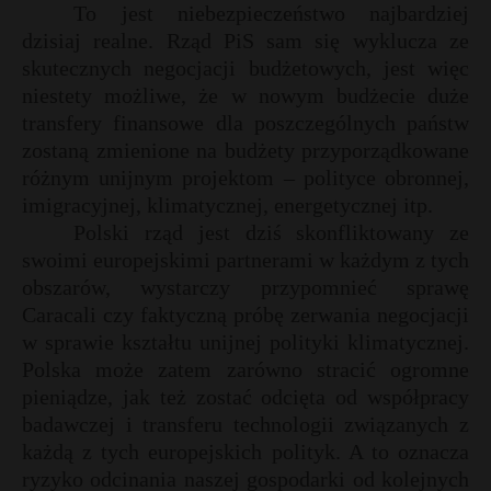
To jest niebezpieczeństwo najbardziej
dzisiaj realne. Rząd PiS sam się wyklucza ze
skutecznych negocjacji budżetowych, jest więc
niestety możliwe, że w nowym budżecie duże
transfery finansowe dla poszczególnych państw
zostaną zmienione na budżety przyporządkowane
różnym unijnym projektom – polityce obronnej,
imigracyjnej, klimatycznej, energetycznej itp.
Polski rząd jest dziś skonfliktowany ze
swoimi europejskimi partnerami w każdym z tych
obszarów, wystarczy przypomnieć sprawę
Caracali czy faktyczną próbę zerwania negocjacji
w sprawie kształtu unijnej polityki klimatycznej.
Polska może zatem zarówno stracić ogromne
pieniądze, jak też zostać odcięta od współpracy
badawczej i transferu technologii związanych z
każdą z tych europejskich polityk. A to oznacza
ryzyko odcinania naszej gospodarki od kolejnych