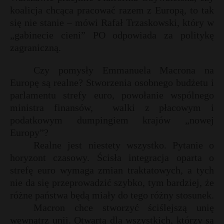
koalicja chcąca pracować razem z Europą, to tak
się nie stanie – mówi Rafał Trzaskowski, który w
„gabinecie cieni” PO odpowiada za politykę
zagraniczną.
Czy pomysły Emmanuela Macrona na
Europę są realne? Stworzenia osobnego budżetu i
parlamentu strefy euro, powołanie wspólnego
ministra finansów,
walki z płacowym i
podatkowym dumpingiem krajów „nowej
Europy”?
Realne jest niestety wszystko. Pytanie o
horyzont czasowy. Ścisła integracja oparta o
strefę euro wymaga zmian traktatowych, a tych
nie da się przeprowadzić szybko, tym bardziej, że
różne państwa będą miały do tego różny stosunek.
Macron chce stworzyć ściślejszą unię
wewnątrz unii. Otwartą dla wszystkich, którzy są