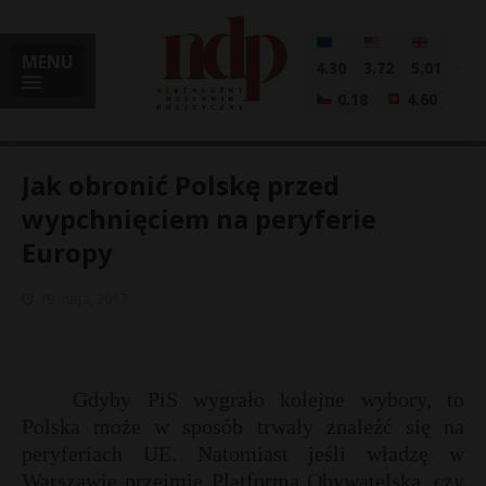
MENU
4.30
3.72
5.01
0.18
4.60
Jak obronić Polskę przed
wypchnięciem na peryferie
Europy
i
19 maja, 2017
l
Gdyby PiS wygrało kolejne wybory, to
Polska może w sposób trwały znaleźć się na
peryferiach UE. Natomiast jeśli władzę w
Warszawie przejmie Platforma Obywatelska, czy