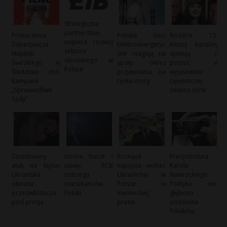
Strategiczne
partnerstwo
Prokuratura
Polskie Sieci
Rodzice 15-
wspiera rozwój
Zabezpiecza
Elektroenergetyc
letniej Karoliny
sektora
Majątek
zne reagują na
apelują o
obronnego w
Świrskiego w
upały: okres
pomoc w
Polsce
Śledztwie dot.
przywołania na
wyjaśnieniu
Kampanii
rynku mocy
tajemniczej
„Sprawiedliwe
śmierci córki
Sądy”
Zmasowany
Nocne burze i
Rosnące
Prezydentura
atak na Kijów:
ulewy: RCB
napięcia wobec
Karola
Ukraińska
ostrzega
Ukraińców w
Nawrockiego:
obrona
mieszkańców
Polsce w
Polityka wet
przeciwlotnicza
Polski
niemieckiej
głęboko
pod presją
prasie
podzieliła
Polaków