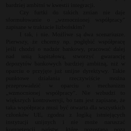
bardziej ambitni w kwestii integracji.
P
Czy furtki do takich zmian nie daje
sformułowanie o „wzmocnionej współpracy”
zapisane w traktacie lizbońskim?
I tak, i nie. Możliwe są dwa scenariusze.
E
Pierwszy, że chcemy np. pogłębić współpracę
jeśli chodzi o nadzór bankowy, pracować dalej
nad unią kapitałową, stworzyć gwarancję
i
l
depozytów bankowych bardziej ambitną, niż w
oparciu o przyjęte już unijne dyrektywy. Takie
punktowe działania rzeczywiście można
przeprowadzić w oparciu o mechanizm
„wzmocnionej współpracy”. Nie wzbudzi to
*
większych kontrowersji, bo tam jest zapisane, że
r
taka współpraca musi być otwarta dla wszystkich
członków UE, zgodna z logiką istniejących
instytucji unijnych i nie może naruszać
kompetencji państw, które pozostaną poza