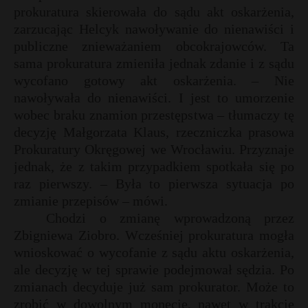
t
prokuratura skierowała do sądu akt oskarżenia,
P
zarzucając Helcyk nawoływanie do nienawiści i
publiczne znieważaniem obcokrajowców. Ta
sama prokuratura zmieniła jednak zdanie i z sądu
wycofano gotowy akt oskarżenia. – Nie
t
E
nawoływała do nienawiści. I jest to umorzenie
wobec braku znamion przestępstwa – tłumaczy tę
decyzję Małgorzata Klaus, rzeczniczka prasowa
i
l
Prokuratury Okręgowej we Wrocławiu. Przyznaje
jednak, że z takim przypadkiem spotkała się po
raz pierwszy. – Była to pierwsza sytuacja po
zmianie przepisów – mówi.
Chodzi o zmianę wprowadzoną przez
Zbigniewa Ziobro. Wcześniej prokuratura mogła
wnioskować o wycofanie z sądu aktu oskarżenia,
ale decyzję w tej sprawie podejmował sędzia. Po
zmianach decyduje już sam prokurator. Może to
zrobić w dowolnym monecie, nawet w trakcie