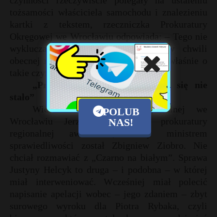
czynności rzeczywiście polegały na ustaleniu
tożsamości właściciela samochodu i znalezieniu
kartki z tekstem, rzeczniczka Prokuratury
Okręgowej we Wrocławiu odpowiada: – Tego nie
wykluczam, aczkolwiek nie mogę w chwili
obecnej na sto procent powiedzieć, że właśnie o
takie czynności chodziło.
„Prokuratura daje sygnał: nic się nie
stało”
Wiceszef Prokuratury Regionalnej we
POLUB
Wrocławiu Jerzy Duplaga do prokuratury
NAS!
regionalnej awansował, kiedy ministrem
sprawiedliwości został Zbigniew Ziobro. Nie
chciał rozmawiać z „Czarno na białym”. Sprawa
Justyny Helcyk to druga – i podobna – w której
miał interweniować. Wcześniej miał polecić
napisanie apelacji wobec – jego zdaniem – zbyt
surowego wyroku dla Piotra Rybaka, czyli