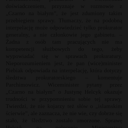
doświadczeniem, przyznaje w rozmowie z
„Czarno na białym”, że jest zdumiony takim
przebiegiem sprawy. Tłumaczy, że na podobną
interpelację może odpowiedzieć tylko prokurator
generalny, a nie członkowie jego gabinetu. –
Żadna z osób tam pracujących nie ma
kompetencji służbowych do tego, żeby
wypowiadać się w sprawach prokuratury.
Nieporozumieniem jest, że pan (wice)minister
Piebiak odpowiada na interpelację, która dotyczy
śledztwa prokuratorskiego – komentuje
Parchimowicz. Wiceminister pytany przez
„Czarno na białym” o Justynę Helcyk okazuje
trudności w przypomnieniu sobie tej sprawy.
Twierdzi, że nie kojarzy też słów o „islamskim
ścierwie”, ale zaznacza, że nie wie, czy dobrze się
stało, że śledztwo zostało umorzone. Sprawę
Helcyk na polecenie Ministerstwa