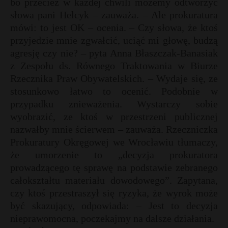
bo przecież w każdej chwili możemy odtworzyć
słowa pani Helcyk – zauważa. – Ale prokuratura
mówi: to jest OK – ocenia. – Czy słowa, że ktoś
przyjedzie mnie zgwałcić, uciąć mi głowę, budzą
agresję czy nie? – pyta Anna Błaszczak-Banasiak
z Zespołu ds. Równego Traktowania w Biurze
Rzecznika Praw Obywatelskich. – Wydaje się, ze
stosunkowo łatwo to ocenić. Podobnie w
przypadku znieważenia. Wystarczy sobie
wyobrazić, ze ktoś w przestrzeni publicznej
nazwałby mnie ścierwem – zauważa. Rzeczniczka
Prokuratury Okręgowej we Wrocławiu tłumaczy,
że umorzenie to „decyzja prokuratora
prowadzącego tę sprawę na podstawie zebranego
całokształtu materiału dowodowego”. Zapytana,
czy ktoś przestraszył się ryzyka, że wyrok może
być skazujący, odpowiada: – Jest to decyzja
nieprawomocna, poczekajmy na dalsze działania.