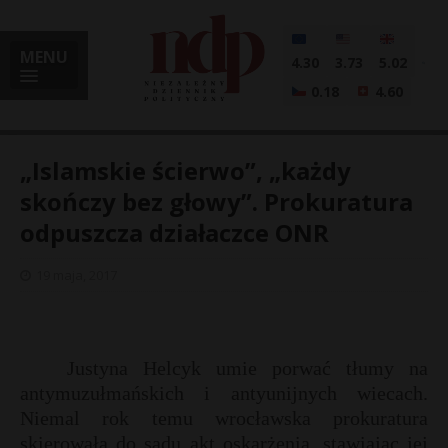
MENU
4.30
3.73
5.02
0.18
4.60
„Islamskie ścierwo”, „każdy
skończy bez głowy”. Prokuratura
odpuszcza działaczce ONR
i
19 maja, 2017
l
Justyna Helcyk umie porwać tłumy na
antymuzułmańskich i antyunijnych wiecach.
Niemal rok temu wrocławska prokuratura
skierowała do sądu akt oskarżenia, stawiając jej