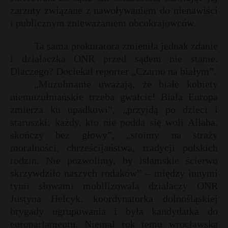
zarzuty związane z nawoływaniem do nienawiści
i publicznym znieważaniem obcokrajowców.
Ta sama prokuratora zmieniła jednak zdanie
i działaczka ONR przed sądem nie stanie.
Dlaczego? Dociekał reporter „Czarno na białym”.
„Muzułmanie uważają, że białe kobiety
niemuzułmańskie trzeba gwałcić! Biała Europa
zmierza ku upadkowi”, „przyjdą po dzieci i
staruszki; każdy, kto nie podda się woli Allaha,
skończy bez głowy”, „stoimy na straży
moralności, chrześcijaństwa, tradycji polskich
rodzin. Nie pozwolimy, by islamskie ścierwo
r
skrzywdziło naszych rodaków” – między innymi
tymi słowami mobilizowała działaczy ONR
Justyna Helcyk, koordynatorka dolnośląskiej
brygady ugrupowania i była kandydatka do
europarlamentu. Niemal rok temu wrocławska