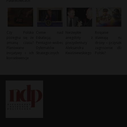
Pułankowicach
Czy Polska
Cienie nad
Niezwykłe
Rosjanie
pożegna się ze
Eskalacją:
anegdoty z
stawiają na
zmianą czasu?
Pentagon wobec
prezydentury
drony – przyszłe
Planowane
Dylematów
Aleksandra
zagrożenie dla
inicjatywy i ich
Strategicznych
Kwaśniewskiego
Polski?
konsekwencje