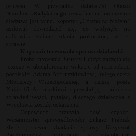
t
procesu. W przypadku działaczki Obozu
r
Narodowo-Radykalnego uzasadnienie umorzenia
śledztwa jest tajne. Reporter „Czarno na białym”
usiłował dowiedzieć się, co wpłynęło na
s
s
całkowitą zmianę zdania prokuratury w tej
sprawie.
Kogo zainteresowała sprawa działaczki
Próba ratowania Justyny Helcyk zaczęła się
jeszcze w ubiegłoroczne wakacje od interpelacji
poselskiej Adama Andruszkiewicza, byłego szefa
Młodzieży Wszechpolskiej, a dzisiaj posła
Kukiz’15. Andruszkiewicz przesłał ją do ministra
sprawiedliwości, pytając, dlaczego działaczka z
Wrocławia została oskarżona.
Odpowiedź przyszła dość szybko.
Wiceminister sprawiedliwości Łukasz Piebiak
zlecił ponowne zbadanie sprawy. Krzysztof
Parchimowicz, prokurator z wieloletnim