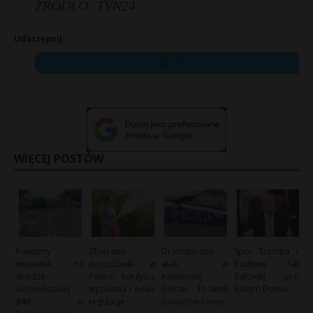
ŹRÓDŁO: TVN24
Udostępnij:
X
WIĘCEJ POSTÓW
Poważny
Zbieranie
Dramatyczny
Spór Trumpa o
wypadek na
deszczówki w
atak w
Budowę Sali
drodze
Polsce: korzyści,
Kamiennej
Balowej przy
wojewódzkiej
wyzwania i nowe
Górze: 15-latek
Białym Domu
848 w
regulacje
poważnie ranny