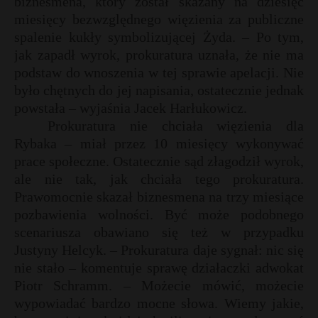
biznesmena, który został skazany na dziesięć
miesięcy bezwzględnego więzienia za publiczne
spalenie kukły symbolizującej Żyda. – Po tym,
jak zapadł wyrok, prokuratura uznała, że nie ma
podstaw do wnoszenia w tej sprawie apelacji. Nie
było chętnych do jej napisania, ostatecznie jednak
powstała – wyjaśnia Jacek Harłukowicz.
Prokuratura nie chciała więzienia dla
Rybaka – miał przez 10 miesięcy wykonywać
prace społeczne. Ostatecznie sąd złagodził wyrok,
ale nie tak, jak chciała tego prokuratura.
Prawomocnie skazał biznesmena na trzy miesiące
pozbawienia wolności. Być może podobnego
scenariusza obawiano się też w przypadku
Justyny Helcyk. – Prokuratura daje sygnał: nic się
nie stało – komentuje sprawę działaczki adwokat
Piotr Schramm. – Możecie mówić, możecie
wypowiadać bardzo mocne słowa. Wiemy jakie,