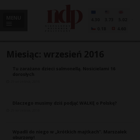
MENU
4.30
3.73
5.02
0.18
4.60
Miesiąc:
wrzesień 2016
Tu zarażano dzieci salmonellą. Nosicielami 16
i
dorosłych
29 września, 2016
l
Dlaczego musimy dziś podjąć WALKĘ o Polskę?
29 września, 2016
Wpadli do niego w „krótkich majtkach”. Marszałek
oburzony!