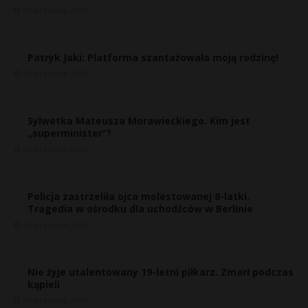
29 września, 2016
Patryk Jaki: Platforma szantażowała moją rodzinę!
29 września, 2016
Sylwetka Mateusza Morawieckiego. Kim jest
„superminister”?
29 września, 2016
Policja zastrzeliła ojca molestowanej 8-latki.
Tragedia w ośrodku dla uchodźców w Berlinie
29 września, 2016
Nie żyje utalentowany 19-letni piłkarz. Zmarł podczas
kąpieli
29 września, 2016