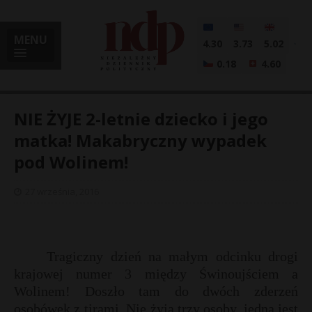
MENU
4.30
3.73
5.02
0.18
4.60
NIE ŻYJE 2-letnie dziecko i jego
matka! Makabryczny wypadek
pod Wolinem!
i
27 września, 2016
l
Tragiczny dzień na małym odcinku drogi
krajowej numer 3 między Świnoujściem a
Wolinem! Doszło tam do dwóch zderzeń
osobówek z tirami. Nie żyją trzy osoby, jedna jest