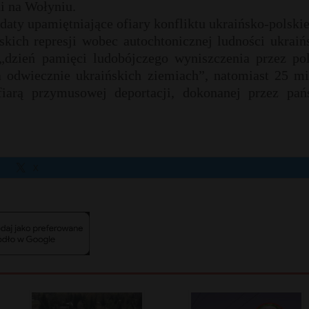
i na Wołyniu.
 daty upamiętniające ofiary konfliktu ukraińsko-polski
kich represji wobec autochtonicznej ludności ukraińs
 „dzień pamięci ludobójczego wyniszczenia przez pol
a odwiecznie ukraińskich ziemiach”, natomiast 25 mi
iarą przymusowej deportacji, dokonanej przez pań
X