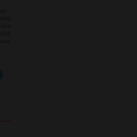
ego.
kiej
skie
ałby
stwo