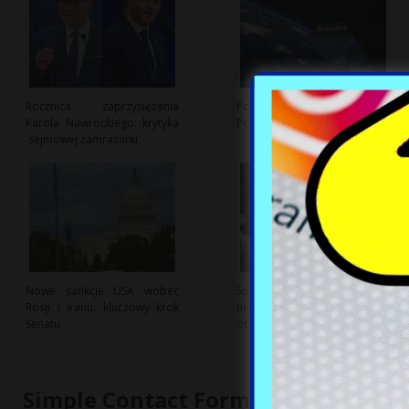
Rocznica zaprzysiężenia
Polska branża kosmiczna:
Karola Nawrockiego: krytyka
Potencjał i wyzwania rozwoju
'sejmowej zamrażarki’
Nowe sankcje USA wobec
Sporny dialog o polsko-
Rosji i Iranu: kluczowy krok
ukraińskiej współpracy
Senatu
obronnej z USA w tle
Simple Contact Form