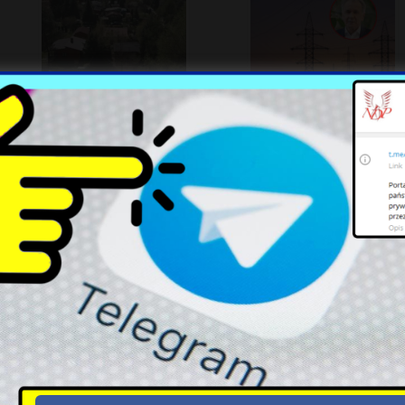
Sąd potwierdza: Zużyte
Jak Polska Może Skorzystać z
podkłady kolejowe to
Transformacji Energetycznej?
niebezpieczne odpady
Łukasz Gibała ponownie
USA: Putin może testować
startuje w wyborach na
spójność NATO w
prezydenta Krakowa
nadchodzących latach