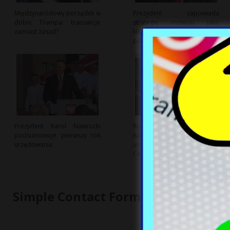
Międzynarodowy porządek w
Prezydent zapowiada
dobie Trumpa: transakcje
strategię rozwoju jako
zamiast zasad?
kluczowy punkt kampanii
parlamentarnej
Prezydent Karol Nawrocki
Rumunia wprowadza
podsumowuje pierwszy rok
nadzwyczajne środki, by
urzędowania
uratować reaktor jądrowy
Cernavoda
Simple Contact Form