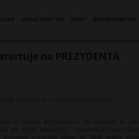
OLSKA
SPOŁECZEŃSTWO
ŚWIAT
BEZPIECZEŃSTWO
ystartuje na PREZYDENTA
artuje w kolejnych wyborach prezydenckich!
acałby na wybory prezydenckie. Nie uważam, że odni
ością nie wolno lekceważyć – powiedział Gowin Onet
a wyższego stwierdził także, że Tusk będzie głó