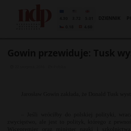
DZIENNIK
P
4.30
3.72
5.01
0.18
4.60
Gowin przewiduje: Tusk w
22 sierpnia, 2016
Polska
Jarosław Gowin zakłada, że Donald Tusk wyst
– Jeśli wróciłby do polskiej polityki, wr
zwycięstwo, ale jest to polityk, którego z pewn
Wicepremier oraz minister nauki i szkolnictw