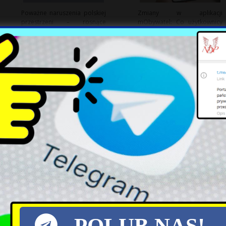
Poważne naruszenia polskiej
Zmiany w aplikacji
przestrzeni – rosnące
mObywatel: Co użytkownicy
zagrożenie ze strony Rosji
muszą wiedzieć?
Korea Północna testuje
Morawiecki zapowiada nową
pocisk balistyczny przed
partię: Rozwój Plus jako
manewrami USA i Korei
nadzieja polskiej prawicy
Południowej
POLUB NAS!