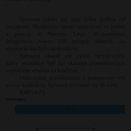
Sprawcę udało się ująć kilka godzin od
incydentu. Skradziony sprzęt znaleziono na jednej
z posesji w Nowym Targu. Wyposażenie
śmigłowca, warte 140 tysięcy złotych, na
szczęście nie było uszkodzone.
Sprawcą okazał się cywil recydywista,
który wcześniej był już skazany prawomocnym
wyrokiem właśnie za kradzież.
Mężczyznę przesłuchano i postawiono mu
zarzut kradzieży. Sprawca przyznał się do winy.
RMF24.PL
Udostępnij:
X