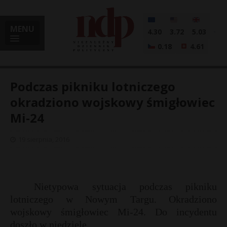
MENU
4.30
3.72
5.03
0.18
4.61
Podczas pikniku lotniczego
okradziono wojskowy śmigłowiec
Mi-24
i
19 sierpnia, 2016
l
Nietypowa sytuacja podczas pikniku
lotniczego w Nowym Targu. Okradziono
wojskowy śmigłowiec Mi-24. Do incydentu
doszło w niedzielę.