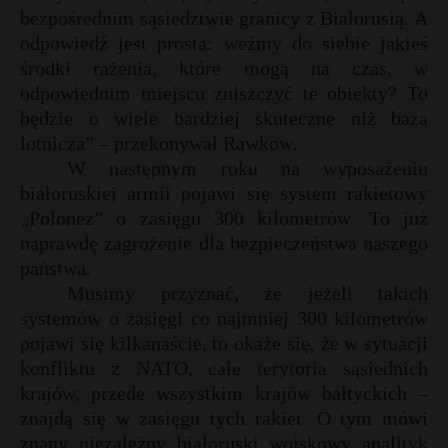
bezpośrednim sąsiedztwie granicy z Białorusią. A
P
odpowiedź jest prosta: weźmy do siebie jakieś
środki rażenia, które mogą na czas, w
odpowiednim miejscu zniszczyć te obiekty? To
będzie o wiele bardziej skuteczne niż baza
E
lotnicza” – przekonywał Rawkow.
W następnym roku na wyposażeniu
i
białoruskiej armii pojawi się system rakietowy
l
„Polonez” o zasięgu 300 kilometrów. To już
naprawdę zagrożenie dla bezpieczeństwa naszego
państwa.
Musimy przyznać, że jeżeli takich
systemów o zasięgi co najmniej 300 kilometrów
r
pojawi się kilkanaście, to okaże się, że w sytuacji
konfliktu z NATO, całe terytoria sąsiednich
krajów, przede wszystkim krajów bałtyckich –
s
s
znajdą się w zasięgu tych rakiet. O tym mówi
znany niezależny białoruski wojskowy analityk