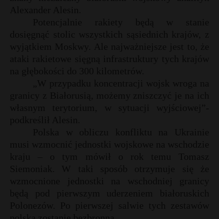
t
Alexander Alesin.
r
Potencjalnie rakiety będą w stanie
*
dosięgnąć stolic wszystkich sąsiednich krajów, z
wyjątkiem Moskwy. Ale najważniejsze jest to, że
s
s
ataki rakietowe sięgną infrastruktury tych krajów
na głębokości do 300 kilometrów.
„W przypadku koncentracji wojsk wroga na
granicy z Białorusią, możemy zniszczyć je na ich
własnym terytorium, w sytuacji wyjściowej”-
podkreślił Alesin.
Polska w obliczu konfliktu na Ukrainie
musi wzmocnić jednostki wojskowe na wschodzie
kraju – o tym mówił o rok temu Tomasz
Siemoniak. W taki sposób otrzymuje się że
wzmocnione jednostki na wschodniej granicy
będą pod pierwszym uderzeniem białoruskich
Polonezów. Po pierwszej salwie tych zestawów
polska zostanie bezbronna.