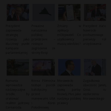
Prezydent
Poważne
Zmiany w
Prezydent Karol
zapowiada
naruszenia
aplikacji
Nawrocki
strategię
polskiej
mObywatel: Co
podsumowuje
rozwoju jako
przestrzeni –
użytkownicy
pierwszy rok
kluczowy punkt
rosnące
muszą wiedzieć?
urzędowania
kampanii
zagrożenie ze
parlamentarnej
strony Rosji
Rumunia
Korea Północna
Morawiecki
Zagadkowa
wprowadza
testuje pocisk
zapowiada
obecność Janiny
nadzwyczajne
balistyczny
nową partię:
Goss na
środki, by
przed
Rozwój Plus jako
wydarzeniu
uratować
manewrami USA
nadzieja polskiej
Morawieckiego
reaktor jądrowy
i Korei
prawicy
Cernavoda
Południowej