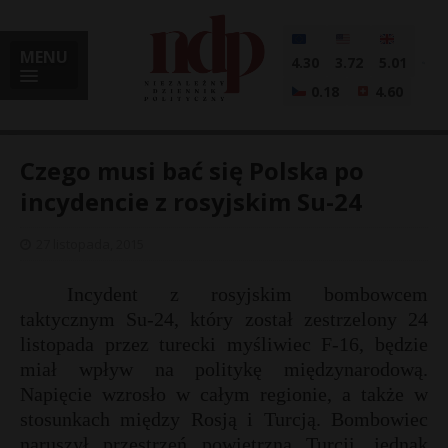
MENU
4.30
3.72
5.01
0.18
4.60
Czego musi bać się Polska po
incydencie z rosyjskim Su-24
i
27 listopada, 2015
Incydent z rosyjskim bombowcem
taktycznym Su-24, który został zestrzelony 24
l
listopada przez turecki myśliwiec F-16, będzie
miał wpływ na politykę międzynarodową.
Napięcie wzrosło w całym regionie, a także w
stosunkach między Rosją i Turcją. Bombowiec
naruszył przestrzeń powietrzną Turcji, jednak