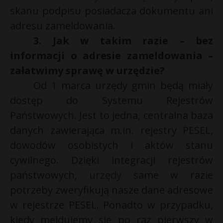
t
skanu podpisu posiadacza dokumentu ani
r
adresu zameldowania.
3. Jak w takim razie – bez
s
informacji o adresie zameldowania –
s
załatwimy sprawę w urzędzie?
Od 1 marca urzędy gmin będą miały
dostęp do Systemu Rejestrów
Państwowych. Jest to jedna, centralna baza
danych zawierająca m.in. rejestry PESEL,
dowodów osobistych i aktów stanu
cywilnego. Dzięki integracji rejestrów
państwowych,
urzędy
same w razie
potrzeby zweryfikują nasze dane adresowe
w rejestrze PESEL. Ponadto w przypadku,
kiedy meldujemy się po raz pierwszy w