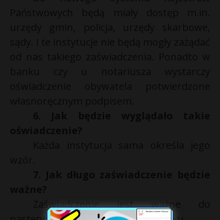
Państwowych będą miały dostęp m.in.
urzędy gmin, policja, urzędy skarbowe,
sądy. I te instytucje nie będą mogły zażądać
od nas takiego zaświadczenia. Ponadto w
banku czy u notariusza wystarczy
oświadczenie obywatela potwierdzone
własnoręcznym podpisem.
6. Jak będzie wyglądało takie
oświadczenie?
Każda instytucja sama określa jego
wzór.
7. Jak długo zaświadczenie będzie
ważne?
Zaświadczenie jest ważne do
następnej zmiany naszego meldunku.