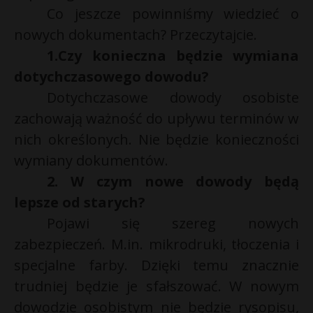
Co jeszcze powinniśmy wiedzieć o
P
nowych dokumentach? Przeczytajcie.
1.Czy konieczna będzie wymiana
dotychczasowego dowodu?
E
Dotychczasowe dowody osobiste
zachowają ważność do upływu terminów w
i
nich określonych. Nie będzie konieczności
l
wymiany dokumentów.
2. W czym nowe dowody będą
lepsze od starych?
Pojawi się szereg nowych
zabezpieczeń. M.in. mikrodruki, tłoczenia i
specjalne farby. Dzięki temu znacznie
trudniej będzie je sfałszować. W nowym
dowodzie osobistym nie będzie rysopisu,