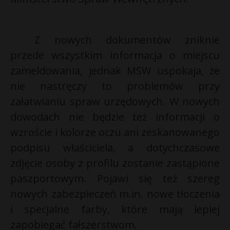
Z nowych dokumentów
zniknie
przede wszystkim informacja o miejscu
zameldowania, jednak MSW uspokaja, że
nie nastręczy to problemów przy
załatwianiu spraw urzędowych. W nowych
dowodach nie będzie też informacji o
wzroście i kolorze oczu ani zeskanowanego
podpisu właściciela, a dotychczasowe
*
zdjęcie osoby z profilu zostanie zastąpione
r
paszportowym. Pojawi się też szereg
r
nowych zabezpieczeń m.in. nowe tłoczenia
i specjalne farby, które mają lepiej
zapobiegać fałszerstwom.