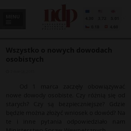
MENU
4.30
3.72
5.01
0.18
4.60
Wszystko o nowych dowodach
osobistych
i
2 marca, 2015
Od 1 marca zaczęły obowiązywać
nowe dowody osobiste. Czy różnią się od
l
starych? Czy są bezpieczniejsze? Gdzie
będzie można złożyć wniosek o dowód? Na
te i inne pytania odpowiedziało nam
Ministerstwo Spraw Wewnętrznych.