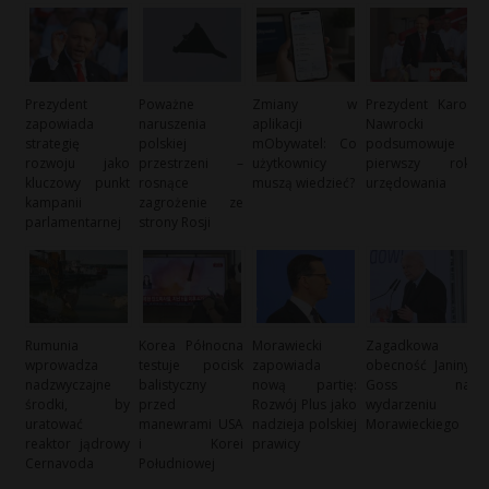
Prezydent
Poważne
Zmiany w
Prezydent Karol
zapowiada
naruszenia
aplikacji
Nawrocki
strategię
polskiej
mObywatel: Co
podsumowuje
rozwoju jako
przestrzeni –
użytkownicy
pierwszy rok
kluczowy punkt
rosnące
muszą wiedzieć?
urzędowania
kampanii
zagrożenie ze
parlamentarnej
strony Rosji
Rumunia
Korea Północna
Morawiecki
Zagadkowa
wprowadza
testuje pocisk
zapowiada
obecność Janiny
nadzwyczajne
balistyczny
nową partię:
Goss na
środki, by
przed
Rozwój Plus jako
wydarzeniu
uratować
manewrami USA
nadzieja polskiej
Morawieckiego
reaktor jądrowy
i Korei
prawicy
Cernavoda
Południowej