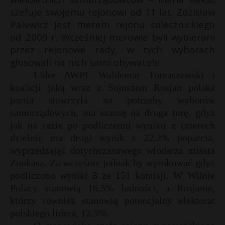
s
szefuje swojemu rejonowi od 11 lat. Zdzisław
P
Palewicz jest merem rejonu solecznickiego
od 2009 r. Wcześniej merowie byli wybierani
przez rejonowe rady, w tych wyborach
r
głosowali na nich sami obywatele.
E
Lider AWPL Waldemar Tomaszewski i
koalicji jaką wraz z Sojuszem Rosjan polska
i
partia stowrzyła na potrzeby wyborów
l
samorządowych, ma szansę na druga turę, gdyż
jak na razie po podliczeniu wyniku z czterech
dzielnic ma drugi wynik z 22,2% poparcia,
wyprzedzając dotychczasowego włodarza miasta
Zuokasa. Za wcześnie jednak by wyrokować gdyż
podliczono wyniki 8 ze 151 komisji. W Wilnie
Polacy stanowią 16,5% ludności, a Rosjanie,
którzy również stanowią potencjalny elektorat
polskiego lidera, 12,5%.