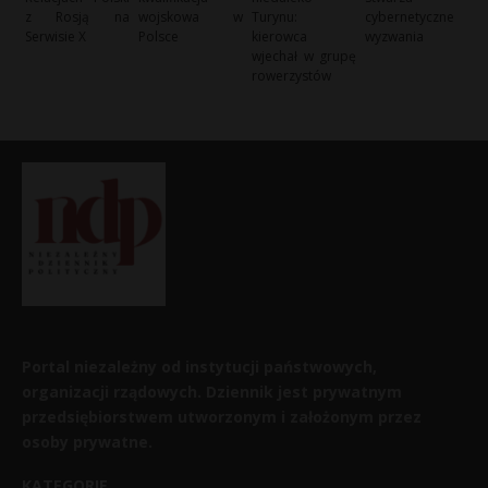
z Rosją na
wojskowa w
Turynu:
cybernetyczne
Serwisie X
Polsce
kierowca
wyzwania
wjechał w grupę
rowerzystów
Portal niezależny od instytucji państwowych,
organizacji rządowych. Dziennik jest prywatnym
przedsiębiorstwem utworzonym i założonym przez
osoby prywatne.
KATEGORIE