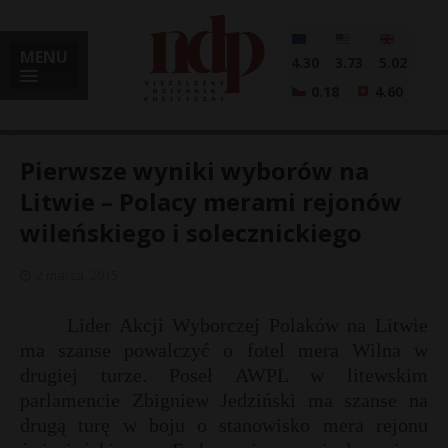
MENU
4.30
3.73
5.02
0.18
4.60
Pierwsze wyniki wyborów na
Litwie – Polacy merami rejonów
wileńskiego i solecznickiego
i
2 marca, 2015
l
Lider Akcji Wyborczej Polaków na Litwie
ma szanse powalczyć o fotel mera Wilna w
drugiej turze. Poseł AWPL w litewskim
parlamencie Zbigniew Jedziński ma szanse na
drugą turę w boju o stanowisko mera rejonu