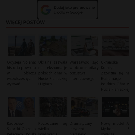
WIĘCEJ POSTÓW
Odyseja Nolana:
Ukraina zezwala
Warszawski sąd
Ukraińska
historia powrotu
na ekshumacje
w obronie ofiary
Komisja
w obliczu
polskich ofiar w
oszustwa
Zgodziła się na
współczesnych
Hucie Pieniackiej
internetowego
Ekshumacje
wyzwań
i Ugłach
Polskich Ofiar w
Hucie Pieniackiej
Radosław
Rozpocznie się
Dramatyczny
Nowy model AI
Sikorski Ostro o
wielka
incydent
Mythos 5
Relacjach Polski
kwalifikacja
niedaleko
stwarza