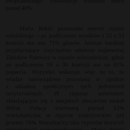
święciańskiego. Frekwencje wyniosła nieco
ponad 40%.
Maria Rekść pozostanie merem rejonu
wileńśkiego – po podliczeniu wyników z 22 z 53
komisji ma ona 71% głosów. Jeszcze bardziej
przytłaczające zwycięstwo odniesie najpewniej
Zdzisław Palewicz w rejonie solecznickim, gdzie
po podliczeniu 19 z 36 komisji ma on 81%
poparcia. Wszystko wskazuje więc na to, że
władze samorządowe pozostaną w zgodzie
społecznym tych jednostek
z układem
E
terytorialnych. W rejonie wileńskim
składającym się z wiejskich obszarów wokół
i
Wilna Polacy stanowią ponad 52%
l
mieszkańców, w rejonie solecznickim zaś
prawie 78%. Mieszkańcy obu rejonów docenili
s
wieloletnich samorządowców – Maria Rekść