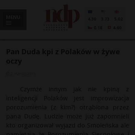
MENU
4.30
3.73
5.02
0.18
4.60
Pan Duda kpi z Polaków w żywe
oczy
i
2 marca, 2015
C
zymże innym jak nie kpiną z
inteligencji Polaków jest improwizacja
l
porozumienia (z kim?) otrąbiona przez
pana Dudę. Ludzie może już zapomnieli
kto organizował wyjazd do Smoleńska ale
pamiętają że Porozumienia Sierpniowe i