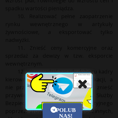
wzrost płac równolegle do wzrostu cen i
spadku wartości pieniądza.
10. Realizować pełne zaopatrzenie
rynku wewnętrznego w artykuły
żywnościowe, a eksportować tylko
nadwyżki.
11. Znieść ceny komercyjne oraz
sprzedaż za dewizy w tzw. eksporcie
wewnętrznym.
12. Wprowadzić zasady doboru kadry
kierowniczej na zasadach kwalifikacji, a
nie przynależności partyjnej oraz znieść
przywilejów Milicji Obywatelskiej, Służby
Bezpieczeństwa i aparatu partyjnego
POLUB
poprzez: zrównanie zasiłków rodzinnych,
NAS!