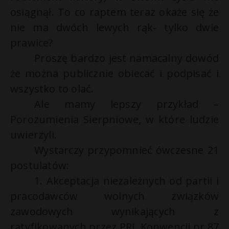
osiągnął. To co raptem teraz okaże się że
nie ma dwóch lewych rąk- tylko dwie
prawice?
Proszę bardzo jest namacalny dowód
że można publicznie obiecać i podpisać i
wszystko to olać.
Ale mamy lepszy przykład –
Porozumienia Sierpniowe, w które ludzie
uwierzyli.
Wystarczy przypomnieć ówczesne 21
postulatów:
1. Akceptacja niezależnych od partii i
pracodawców wolnych związków
zawodowych wynikających z
ratyfikowanych przez PRL Konwencji nr 87