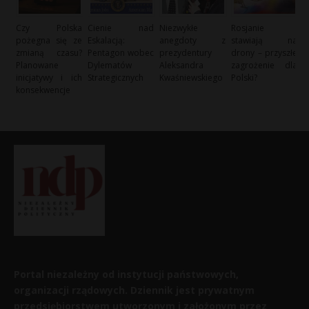
Czy Polska
Cienie nad
Niezwykłe
Rosjanie
pożegna się ze
Eskalacją:
anegdoty z
stawiają na
zmianą czasu?
Pentagon wobec
prezydentury
drony – przyszłe
Planowane
Dylematów
Aleksandra
zagrożenie dla
inicjatywy i ich
Strategicznych
Kwaśniewskiego
Polski?
konsekwencje
Portal niezależny od instytucji państwowych,
organizacji rządowych. Dziennik jest prywatnym
przedsiębiorstwem utworzonym i założonym przez