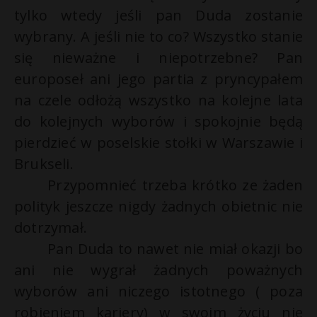
t
tylko wtedy jeśli pan Duda zostanie
r
wybrany. A jeśli nie to co? Wszystko stanie
się nieważne i niepotrzebne? Pan
s
europoseł ani jego partia z pryncypałem
s
na czele odłożą wszystko na kolejne lata
do kolejnych wyborów i spokojnie będą
pierdzieć w poselskie stołki w Warszawie i
Brukseli.
Przypomnieć trzeba krótko ze żaden
polityk jeszcze nigdy żadnych obietnic nie
dotrzymał.
Pan Duda to nawet nie miał okazji bo
ani nie wygrał żadnych poważnych
wyborów ani niczego istotnego ( poza
robieniem kariery) w swoim życiu nie