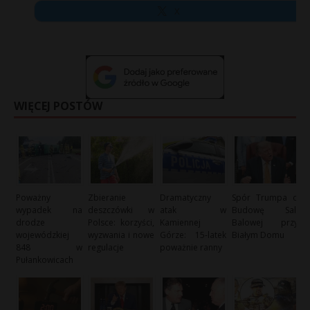
X
WIĘCEJ POSTÓW
Poważny
Zbieranie
Dramatyczny
Spór Trumpa o
wypadek na
deszczówki w
atak w
Budowę Sali
drodze
Polsce: korzyści,
Kamiennej
Balowej przy
wojewódzkiej
wyzwania i nowe
Górze: 15-latek
Białym Domu
848 w
regulacje
poważnie ranny
Pułankowicach