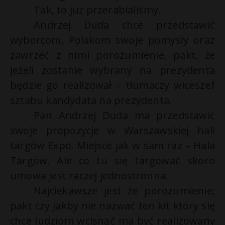
Tak, to już przerabialiśmy.
P
Andrzej Duda chce przedstawić
wyborcom, Polakom swoje pomysły oraz
zawrzeć z nimi porozumienie, pakt, że
E
jeżeli zostanie wybrany na prezydenta
będzie go realizował –
tłumaczy wiceszef
i
sztabu kandydata na prezydenta.
l
Pan Andrzej Duda ma przedstawić
swoje propozycje w Warszawskiej hali
targów Expo. Miejsce jak w sam raz – Hala
Targów. Ale co tu się targować skoro
*
*
umowa jest raczej jednostronna.
*
Najciekawsze jest że porozumienie,
pakt czy jakby nie nazwać ten kit który się
chce ludziom wcisnąć ma być realizowany