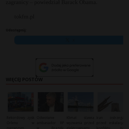
zagranicy – powiedział Barack Obama.
tokfm.pl
Udostępnij:
X
WIĘCEJ POSTÓW
Rekordowy zysk
Odwołanie
Klimat stawia
Iran ostrzega
Orlenu w
ambasador RP
wyzwania przed
przed eskalacją
pierwszym
w Brazylii:
elektrowniami
konfliktu na