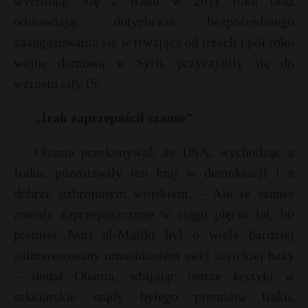
wycofując się z Iraku w 2011 roku oraz
P
odmawiając dotychczas bezpośredniego
zaangażowania się w trwającą od trzech i pół roku
wojnę domową w Syrii, przyczyniły się do
*
wzrostu siły IS.
E
E
„Irak zaprzepaścił szanse”
i
i
l
l
Obama przekonywał, że USA, wychodząc z
Iraku, pozostawiły ten kraj w demokracji i z
s
dobrze uzbrojonym wojskiem. – Ale te szanse
s
zostały zaprzepaszczone w ciągu pięciu lat, bo
premier Nuri al-Maliki był o wiele bardziej
zainteresowany umacnianiem swej szyickiej bazy
– dodał Obama, wbijając ostrze krytyki w
sekciarskie rządy byłego premiera Iraku.