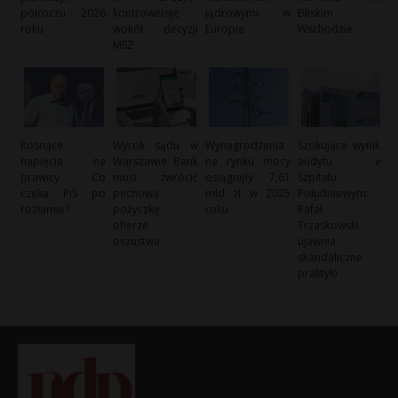
półroczu 2026
kontrowersje
jądrowymi w
Bliskim
roku
wokół decyzji
Europie
Wschodzie
MSZ
Rosnące
Wyrok sądu w
Wynagrodzenia
Szokujące wyniki
napięcia na
Warszawie: Bank
na rynku mocy
audytu w
prawicy: Co
musi zwrócić
osiągnęły 7,61
Szpitalu
czeka PiS po
pechową
mld zł w 2025
Południowym:
rozłamie?
pożyczkę
roku
Rafał
ofierze
Trzaskowski
oszustwa
ujawnia
skandaliczne
praktyki