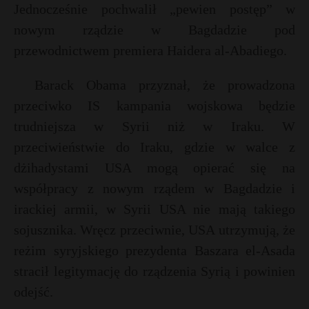
t
Jednocześnie pochwalił „pewien postęp” w
r
nowym rządzie w Bagdadzie pod
przewodnictwem premiera Haidera al-Abadiego.
s
s
Barack Obama przyznał, że prowadzona
przeciwko IS kampania wojskowa będzie
trudniejsza w Syrii niż w Iraku. W
przeciwieństwie do Iraku, gdzie w walce z
dżihadystami USA mogą opierać się na
współpracy z nowym rządem w Bagdadzie i
irackiej armii, w Syrii USA nie mają takiego
sojusznika. Wręcz przeciwnie, USA utrzymują, że
reżim syryjskiego prezydenta Baszara el-Asada
stracił legitymację do rządzenia Syrią i powinien
odejść.