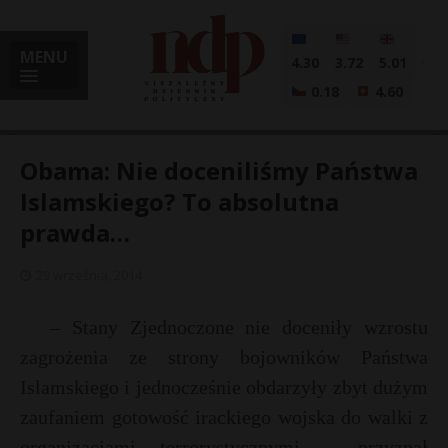
MENU
4.30
3.72
5.01
0.18
4.60
Obama: Nie doceniliśmy Państwa
Islamskiego? To absolutna
prawda…
i
29 września, 2014
l
– Stany Zjednoczone nie doceniły wzrostu
zagrożenia ze strony bojowników Państwa
Islamskiego i jednocześnie obdarzyły zbyt dużym
zaufaniem gotowość irackiego wojska do walki z
organizacjami terrorystycznymi – przyznał