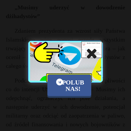
„Musimy uderzyć w dowodzenie
dżihadystów”
Zdaniem prezydenta za wzrost siły Państwa
Islamskiego winę ponosi przede wszystkim
trwający od kilku lat chaos w Syrii, która – jak
ocenił – stała się „strefą zero dla dżihadystów z
całego świata”.
Podczas wywiadu nie pozostawił wątpliwości
POLUB
NAS!
co do intencji USA względem IS. – Musimy ich
odepchnąć, ograniczyć ich pole działania, a
następnie uderzyć w ich dowodzenie, potencjał
militarny oraz odciąć od zaopatrzenia w paliwo,
od źródeł finansowania i nowych bojowników z