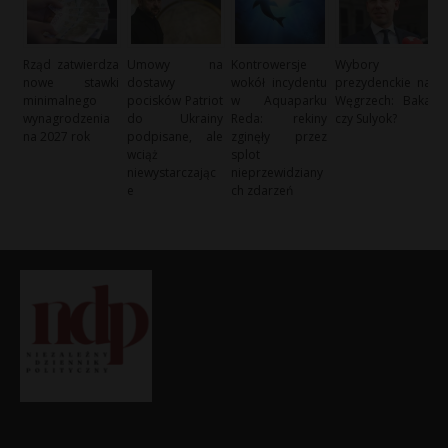
Rząd zatwierdza
Umowy na
Kontrowersje
Wybory
nowe stawki
dostawy
wokół incydentu
prezydenckie na
minimalnego
pocisków Patriot
w Aquaparku
Węgrzech: Baka
wynagrodzenia
do Ukrainy
Reda: rekiny
czy Sulyok?
na 2027 rok
podpisane, ale
zginęły przez
wciąż
splot
niewystarczając
nieprzewidziany
e
ch zdarzeń