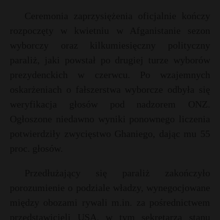
t
Ceremonia zaprzysiężenia oficjalnie kończy
r
rozpoczęty w kwietniu w Afganistanie sezon
*
wyborczy oraz kilkumiesięczny polityczny
s
s
paraliż, jaki powstał po drugiej turze wyborów
prezydenckich w czerwcu. Po wzajemnych
oskarżeniach o fałszerstwa wyborcze odbyła się
weryfikacja głosów pod nadzorem ONZ.
Ogłoszone niedawno wyniki ponownego liczenia
potwierdziły zwycięstwo Ghaniego, dając mu 55
proc. głosów.
Przedłużający się paraliż zakończyło
porozumienie o podziale władzy, wynegocjowane
między obozami rywali m.in. za pośrednictwem
przedstawicieli USA, w tym sekretarza stanu