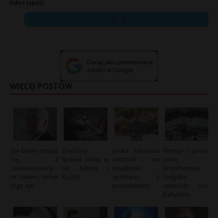
Udostępnij:
X
WIĘCEJ POSTÓW
Joe Biden zmaga
Znaczący
Jurata zaprasza
Włoscy i polscy
się z
Spadek Emisji w
młodych na
piloci
zaawansowany
UE: Sukces i
wyjątkowe
przechwytują
m rakiem, mówi
Koszty
spotkanie z
rosyjskie
jego syn
prezydentem
samoloty nad
Bałtykiem