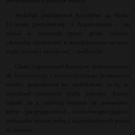
porozumienia o podziale władzy.
P
Andullah podziękował Karzajowi za blisko
13-letnią prezydenturę, a Afgańczykom – za
udział w wyborach mimo gróźb talibów.
E
„Jesteśmy zjednoczeni w zaangażowaniu na rzecz
rządu jedności narodowej” – podkreślił.
i
l
Ghani pogratulował Karzajowi doprowadzenia
do bezkrwawego i demokratycznego przekazania
władzy, podziękował też Abdullahowi za to, że
umożliwił powstanie rządu jedności. Karzaj
odparł, że z radością ustępuje ze stanowiska,
które – jak przypomniał – niedawno amerykański
ambasador nazwał jedną z najtrudniejszych posad
na świecie.
t