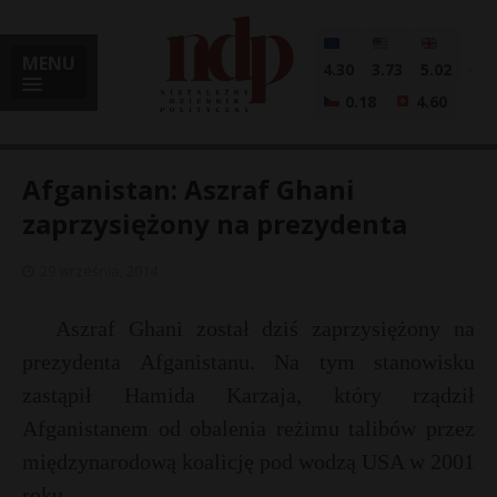
MENU
4.30
3.73
5.02
0.18
4.60
Afganistan: Aszraf Ghani
zaprzysiężony na prezydenta
i
29 września, 2014
Aszraf Ghani został dziś zaprzysiężony na
l
prezydenta Afganistanu. Na tym stanowisku
zastąpił Hamida Karzaja, który rządził
Afganistanem od obalenia reżimu talibów przez
międzynarodową koalicję pod wodzą USA w 2001
roku.