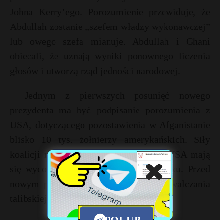
Johna Kerry’ego. Porozumienie przewiduje, że
Abdullah zostanie „szefem władzy wykonawczej”
lub owego szefa mianuje. Abdullah i Ghani
obiecali, że uznają wyniki ponownego liczenia
głosów i utworzą rząd jedności narodowej.
Jednym z pierwszych posunięć nowego
prezydenta ma być podpisanie porozumienia z
USA, dotyczącego pozostawienia w Afganistanie
blisko 10 tys. żołnierzy amerykańskich. Siły
koalicji międzynarodowej pod wodzą USA mają
się wycofać z tego kraju do końca roku. Przed
nowym przywódcą staje też zadanie zwalczania
talibskiej rebelii.
POLUB