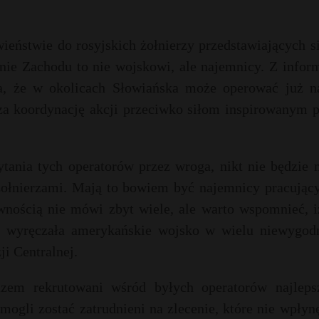
ieństwie do rosyjskich żołnierzy przedstawiających s
nie Zachodu to nie wojskowi, ale najemnicy. Z infor
a, że w okolicach Słowiańska może operować już n
za koordynację akcji przeciwko siłom inspirowanym p
tania tych operatorów przez wroga, nikt nie będzie 
ołnierzami. Mają to bowiem być najemnicy pracujący
wnością nie mówi zbyt wiele, ale warto wspomnieć, i
 I wyręczała amerykańskie wojsko w wielu niewygod
i Centralnej.
zem rekrutowani wśród byłych operatorów najleps
ogli zostać zatrudnieni na zlecenie, które nie wpłyn