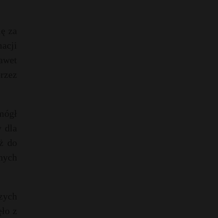
ię za
macji
awet
rzez
mógł
 dla
ż do
nych
zych
ęło z