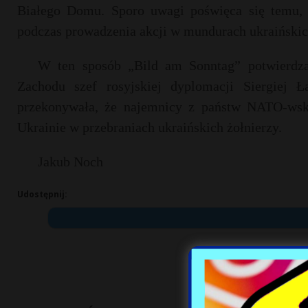
Białego Domu. Sporo uwagi poświęca się temu, 
podczas prowadzenia akcji w mundurach ukraińskic
W ten sposób „Bild am Sonntag” potwierdza 
Zachodu szef rosyjskiej dyplomacji Siergiej Ł
przekonywała, że najemnicy z państw NATO-wski
Ukrainie w przebraniach ukraińskich żołnierzy.
Jakub Noch
Udostępnij: