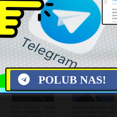
Poważne naruszenia polskiej
Zmiany w aplikacji
przestrzeni – rosnące
mObywatel: Co użytkownicy
zagrożenie ze strony Rosji
muszą wiedzieć?
POLUB NAS!
Korea Północna testuje
Morawiecki zapowiada nową
pocisk balistyczny przed
partię: Rozwój Plus jako
manewrami USA i Korei
nadzieja polskiej prawicy