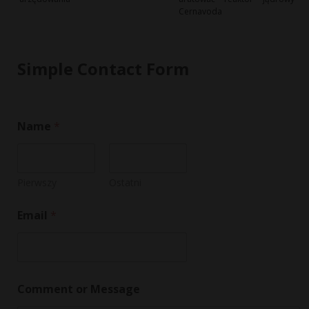
Cernavoda
Simple Contact Form
Name
*
Pierwszy
Ostatni
M
Email
*
e
s
s
a
g
e
Comment or Message
C