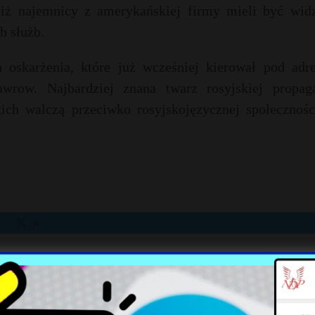
iż najemnicy z amerykańskiej firmy mieli być widz
h służb.
oskarżenia, które już wcześniej kierował pod adr
awrow. Najbardziej znana twarz rosyjskiej propag
ch walczą przeciwko rosyjskojęzycznej społecznośc
X