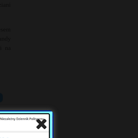
iani
esem
andy
i na