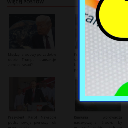
WIĘCEJ POSTÓW
Międzynarodowy porządek w
Prezydent zapowiada
dobie Trumpa: transakcje
strategię rozwoju jako
zamiast zasad?
kluczowy punkt kampanii
parlamentarnej
Prezydent Karol Nawrocki
Rumunia wprowadza
podsumowuje pierwszy rok
nadzwyczajne środki, by
urzędowania
uratować reaktor jądrowy