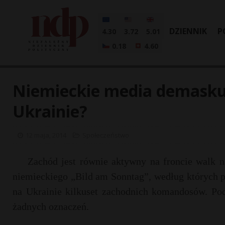
DZIENNIK
P
4.30
3.72
5.01
0.18
4.60
Niemieckie media demaskuj
Ukrainie?
12 maja, 2014
Społeczeństwo
Zachód jest równie aktywny na froncie walk n
niemieckiego „Bild am Sonntag”, według których 
na Ukrainie kilkuset zachodnich komandosów. Pod
żadnych oznaczeń.