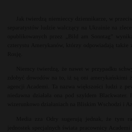
Jak twierdzą niemieccy dziennikarze, w przeciw
separatystów ludzie walczący na Ukrainie na zlece
opublikowanych przez „Bild am Sonntag” wynik
czterystu Amerykanów, którzy odpowiadają także 
Rosję.
Niemcy twierdzą, że nawet w przypadku schwy
zdobyć dowodów na to, iż są oni amerykańskimi ż
agencji Academi. Ta nazwa większości ludzi z pe
niedawna działała ona pod szyldem Blackwater.
wizerunkowo działaniach na Bliskim Wschodzi i Azj
Media zza Odry sugerują jednak, że tym ra
jednostek specjalnych świata pracownicy Academi m