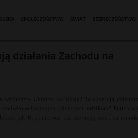
OLSKA
SPOŁECZEŃSTWO
ŚWIAT
BEZPIECZEŃSTWO
ą działania Zachodu na
a wschodzie Ukrainy, co Rosja? To sugerują dziennik
przeciwko osławionym „zielonym ludzikom” Putina wa
obnie jak Rosjanie, oni też nie mają mieć na mundu