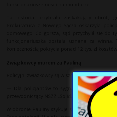
funkcjonariusze nosili na mundurze.
Ta historia przybrała zaskakujący obrót, g
Prokuratura z Nowego Sącza oskarżyła polic
domowego. Co gorsza, sąd przychylił się do 
funkcjonariuszka została uznana za winną. 
koniecznością pokrycia ponad 12 tys. zł kosztó
Związkowcy murem za Pauliną
Policyjni związkowcy są w szoku i nie zostawiają
— Dla policjantów to sygnał, żeby się nie an
przewodniczący NSZZ „Solidarność” Policji Woj
W obronie Pauliny szykuje się demonstracja 
Stop patologii. Nie dla kasty”.