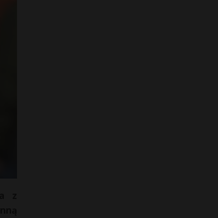
ka z
inną