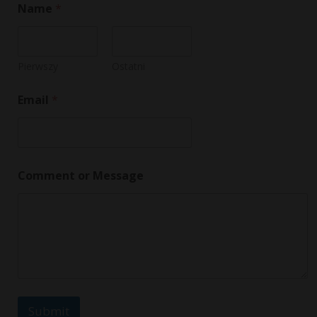
Name
*
*
N
a
m
e
Pierwszy
Ostatni
Email
*
Comment or Message
Submit