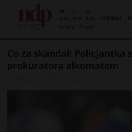
DZIENNIK
P
4.30
3.73
5.02
0.18
4.60
Co za skandal! Policjantka 
prokuratora alkomatem
7 listopada, 2024
Społeczeństwo