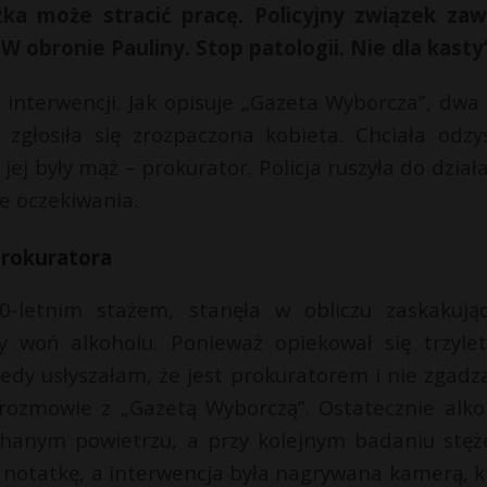
ka może stracić pracę. Policyjny związek za
 obronie Pauliny. Stop patologii. Nie dla kasty
 interwencji. Jak opisuje „Gazeta Wyborcza”, dwa 
zgłosiła się zrozpaczona kobieta. Chciała odzy
jej były mąż – prokurator. Policja ruszyła do działa
ze oczekiwania.
prokuratora
0-letnim stażem, stanęła w obliczu zaskakują
 woń alkoholu. Ponieważ opiekował się trzyle
dy usłyszałam, że jest prokuratorem i nie zgadza
 rozmowie z „Gazetą Wyborczą”. Ostatecznie alk
chanym powietrzu, a przy kolejnym badaniu stęż
a notatkę, a interwencja była nagrywana kamerą, k