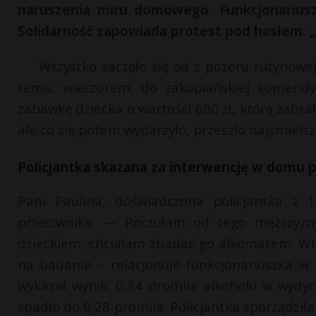
naruszenia miru domowego. Funkcjonariusz
Solidarność zapowiada protest pod hasłem: „W
Wszystko zaczęło się od z pozoru rutynowej
temu, wieczorem, do zakopiańskiej komendy 
zabawkę dziecka o wartości 600 zł, którą zabrał 
ale co się potem wydarzyło, przeszło najśmiels
Policjantka skazana za interwencję w domu 
Pani Paulina, doświadczona policjantka z 1
przeciwnika. — Poczułam od tego mężczyzny
dzieckiem, chciałam zbadać go alkomatem. Wte
na badanie – relacjonuje funkcjonariuszka w
wykazał wynik: 0,34 promila alkoholu w wydy
spadło do 0,28 promila. Policjantka sporządził