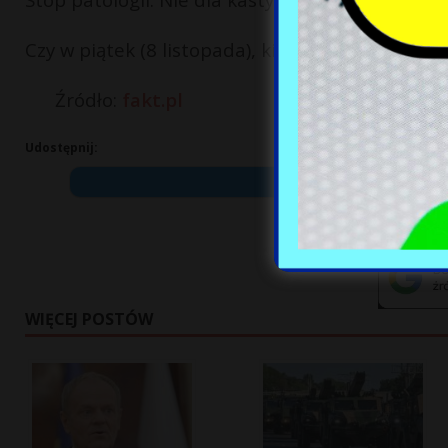
Czy w piątek (8 listopada), kiedy sąd rozstrzyg
Źródło:
fakt.pl
Udostępnij:
WIĘCEJ POSTÓW