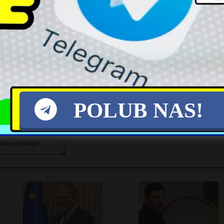
nie apelację, funkcjonariuszka odzyska sprawiedliw
X
POLUB NAS!