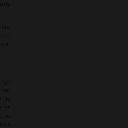
wody
”.
lata
skać
nia,
cego
tnim
 się
omat
enie
tórą