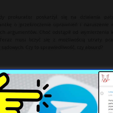
dy prokurator poskarżył się na działania patr
jantkę o przekroczenie uprawnień i naruszenie 
tych argumentów. Choć odstąpił od wymierzenia k
Teraz musi liczyć się z możliwością utraty pra
w sądowych. Czy to sprawiedliwość, czy absurd?
 suchej nitki na tym wyroku.
gażowali za bardzo – wyznaje gazecie Jacek Łuka
ewództwa Małopolskiego.
pod sądem z wyraźnym przekazem: „W obronie Paul