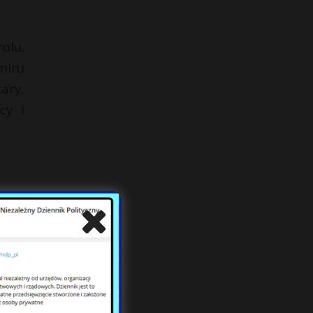
olu.
miru
ary,
cy i
sik,
iny.