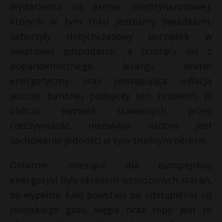
Wydarzenia na arenie międzynarodowej,
P
których w tym roku jesteśmy świadkami,
zaburzyły dotychczasowy porządek w
światowej gospodarce, a budzący się z
popandemicznego letargu sektor
E
energetyczny oraz postępująca inflacja
jeszcze bardziej podsyciły ten problem. W
i
l
obliczu wyzwań stawianych przez
t
rzeczywistość, niezwykle istotne jest
r
zachowanie jedności w tym trudnym okresie.
s
Ostatnie miesiące dla europejskiej
s
energetyki były okresem wzmożonych starań,
by wypełnić lukę powstałą po odstąpieniu od
rosyjskiego gazu, węgla oraz ropy. Jest to