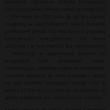
powietrze. Ogłoszona polityka klimatyczna
Unii Europejskiej zakłada redukcję emisji CO2
o 55% netto do 2030 roku. By cel ten stał się
osiągalny, w nadchodzących latach zostanie
przekazane ponad 700 mld euro na poprawę
efektywności energetycznej. Dla wielu
sektorów – w tym również dla ciepłownictwa
– inwestycja w kogenerację pozwoli na
osiągnięcie tych ambitnych celów,
minimalizując szkodliwy wpływ na środowisko.
Szacunki wskazują, że zmiana paliwa z węgla
na gaz pozwoli zmniejszyć emisję CO2 o
ponad 52 000 ton, co przełoży się zarówno na
jakość powietrza, jak i zmniejszenie kosztów.
Kryzysy mają to do siebie, że wraz z biegiem