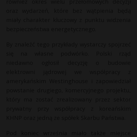
również okres wielu przełomowych decyzji
t
oraz wydarzeń, które bez wątpienia będą
r
miały charakter kluczowy z punktu widzenia
bezpieczeństwa energetycznego.
s
s
By znaleźć tego przykłady wystarczy spojrzeć
się na własne podwórko. Polski rząd
niedawno ogłosił decyzję o budowie
elektrowni jądrowej we współpracy z
amerykańskim Westinghouse i zapowiedział
powstanie drugiego, komercyjnego projektu,
który ma zostać zrealizowany przez sektor
prywatny przy współpracy z koreańskim
KHNP oraz jedną ze spółek Skarbu Państwa.
Pod koniec września miało także miejsce