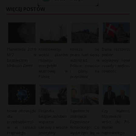
WIĘCEJ POSTÓW
Planetoida 2019
Kontrowersje
Kończą się
Dania rozszerza
NY2 w
wokół planów
prace nad siecią
pobór
bezpiecznej
rozwoju
autostrad w
wojskowy: nowe
bliskości Ziemi
energetyki
Polsce: nowości
zasady i większa
wiatrowej w
i plany na
równość
Polsce
przyszłość
Nowe obowiązki
Finlandia i
Tajemnicze
Czy Mateusz
dla
bezpieczeństwo:
zniknięcie
Morawiecki
przedsiębiorcó
wsparcie
Eugeniusza
wróci do PiS?
w w ramach
Ukrainy a własne
Kotwickiego: Co
Wyniki
Krajowego
priorytety
wydarzyło się w
najnowszego