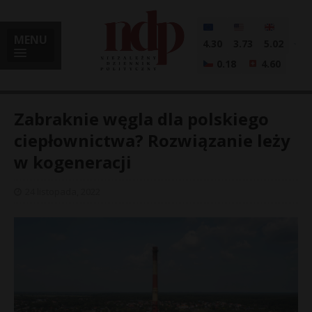
MENU
4.30
3.73
5.02
0.18
4.60
Zabraknie węgla dla polskiego
ciepłownictwa? Rozwiązanie leży
w kogeneracji
i
24 listopada, 2022
l